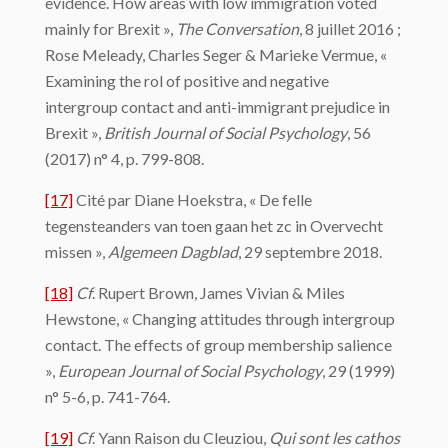
evidence. How areas with low immigration voted
mainly for Brexit »,
The Conversation
, 8 juillet 2016 ;
Rose Meleady, Charles Seger & Marieke Vermue, «
Examining the rol of positive and negative
intergroup contact and anti-immigrant prejudice in
Brexit »,
British Journal of Social Psychology
, 56
(2017) n° 4, p. 799-808.
[17]
Cité par Diane Hoekstra, « De felle
tegensteanders van toen gaan het zc in Overvecht
missen »,
Algemeen Dagblad
, 29 septembre 2018.
[18]
Cf
. Rupert Brown, James Vivian & Miles
Hewstone, « Changing attitudes through intergroup
contact. The effects of group membership salience
»,
European Journal of Social Psychology
, 29 (1999)
n° 5-6, p. 741-764.
[19]
Cf
. Yann Raison du Cleuziou,
Qui sont les cathos