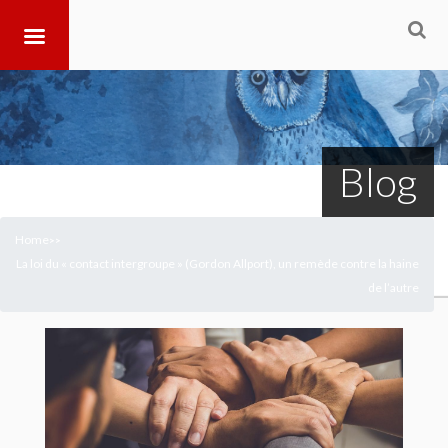
Blog
Home
>
>
La loi du « contact intergroupe » (Gordon Allport), un remède contre la haine
de l’autre