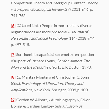
Competition Theory and Intergroup Contact Theory
»,
European Sociological Review
, 27 (2011) n° 6, p.
741-758.
[6]
Cf
. Jared Nai, « People in more racially diverse
neghborhoods are more prosocial »,
Journal of
Personality and Social Psychology
, 114 (2018) n° 4,
p. 497-515.
[7]
Sur l’humble capacité à se remettre en question
d’Allport,
cf
. Richard Evans,
Gordon Allport.
The
Man and the Ideas
, New York, E. P. Dutton, 1970.
[8]
Cf
. Maritza Montero et Christopher C. Sonn
(éds.),
Psychology of Liberation. Theory and
Applications
, New York, Springer, 2009, p. 100.
[9]
Gordon W. Allport, « Autobiography », Edwin
Boring & Gardner Lindzey (éds.),
History of