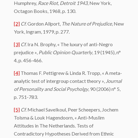
Humphrey,
Race Riot, Detroit 1943
, New York,
Octagon Books, 1968, p. 130.
[2]
Cf
. Gordon Allport,
The Nature of Prejudice
, New
York, Ingram, 1979, p. 277.
[3]
Cf
. Ira N. Brophy, « The luxury of anti-Negro
prejudice »,
Public Opinion Quarterly
, 19 (1945), n°
4, p. 456-466.
[4]
Thomas F. Pettigrew & Linda R. Tropp, « A meta-
analytic test of intergroup contact theory »,
Journal
of Personality and Social Psycholgy
, 90 (2006) n° 5,
p. 751-783.
[5]
Cf
. Michael Savelkoul, Peer Scheepers, Jochem
Tolsma & Louk Hagendoorn, « Anti-Muslim
Attitudes in The Netherlands. Tests of
Contradictory Hypotheses Derived from Ethnic