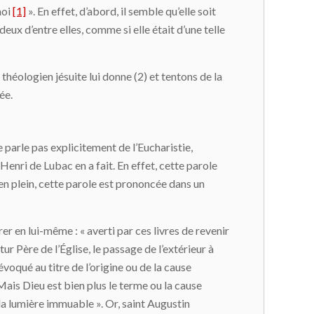
moi
[1]
». En effet, d’abord, il semble qu’elle soit
 deux d’entre elles, comme si elle était d’une telle
héologien jésuite lui donne (2) et tentons de la
ée.
 ne parle pas explicitement de l’Eucharistie,
enri de Lubac en a fait. En effet, cette parole
 en plein, cette parole est prononcée dans un
er en lui-même : « averti par ces livres de revenir
r Père de l’Église, le passage de l’extérieur à
 évoqué au titre de l’origine ou de la cause
. Mais Dieu est bien plus le terme ou la cause
 la lumière immuable ». Or, saint Augustin