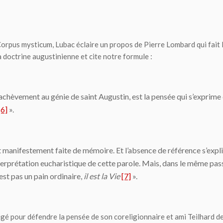
orpus mysticum
, Lubac éclaire un propos de Pierre Lombard qui fait
la doctrine augustinienne et cite notre formule :
chèvement au génie de saint Augustin, est la pensée qui s’exprime 
[6]
».
st manifestement faite de mémoire. Et l’absence de référence s’expli
terprétation eucharistique de cette parole. Mais, dans le même passa
’est pas un pain ordinaire,
il est la Vie
[7]
».
igé pour défendre la pensée de son coreligionnaire et ami Teilhard de