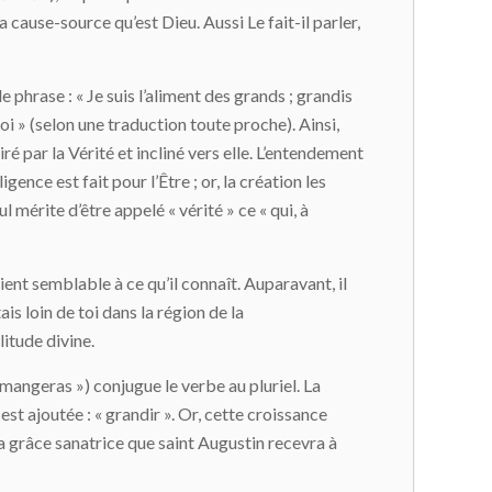
 cause-source qu’est Dieu. Aussi Le fait-il parler,
hrase : « Je suis l’aliment des grands ; grandis
i » (selon une traduction toute proche). Ainsi,
iré par la Vérité et incliné vers elle. L’entendement
gence est fait pour l’Être ; or, la création les
eul mérite d’être appelé « vérité » ce « qui, à
vient semblable à ce qu’il connaît. Auparavant, il
is loin de toi dans la région de la
litude divine.
 mangeras ») conjugue le verbe au pluriel. La
est ajoutée : « grandir ». Or, cette croissance
 la grâce sanatrice que saint Augustin recevra à