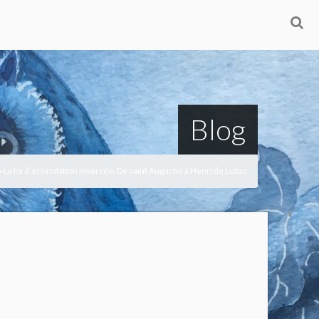
Blog
La loi d’assimilation inversée. De saint Augustin à Henri de Lubac
>