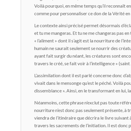
Voilà pourquoi, en même temps qu’il reconnaît en lu
comme pour personnaliser ce don de la Vérité en p
Le contexte ainsi précisé permet désormais d’écla
et tu me mangeras. Et tu ne me changeras pas en to
« l’aliment » dont il s’agit est la nourriture de l’
humain ne saurait seulement se nourrir des créatures
ayant fait surgir du néant, les créatures sont enc
travers le créé, se fait voir à l’intelligence » (sai
L’assimilation dont il est parlé concerne donc d’ab
vivait dans le mensonge qu’est le péché. Voilà pour
dissemblance ». Ainsi, en le transformant en lui, la
Néanmoins, cette phrase n’exclut pas toute référen
nourriture n’est donc pas seulement présente, à tra
viendra de l’itinéraire que décrira le livre suivan
travers les sacrements de l’initiation. Il est donc