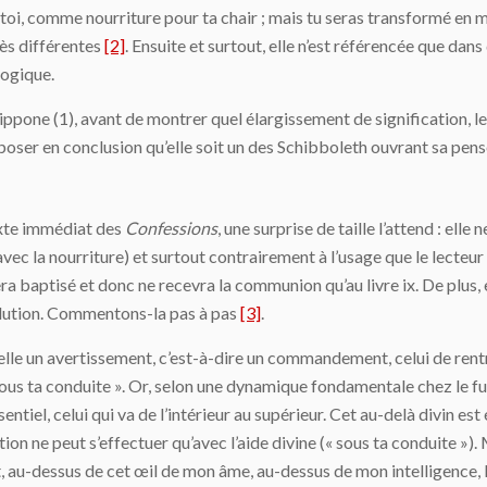
toi, comme nourriture pour ta chair ; mais tu seras transformé en 
rès différentes
[2]
. Ensuite et surtout, elle n’est référencée que dans
logique.
pone (1), avant de montrer quel élargissement de signification, le t
oposer en conclusion qu’elle soit un des Schibboleth ouvrant sa pens
exte immédiat des
Confessions
, une surprise de taille l’attend : elle
c la nourriture) et surtout contrairement à l’usage que le lecteur H
 sera baptisé et donc ne recevra la communion qu’au livre ix. De plus,
olution. Commentons-la pas à pas
[3]
.
d’elle un avertissement, c’est-à-dire un commandement, celui de rentr
ous ta conduite ». Or, selon une dynamique fondamentale chez le futu
entiel, celui qui va de l’intérieur au supérieur. Cet au-delà divin est
ation ne peut s’effectuer qu’avec l’aide divine (« sous ta conduite »)
 fût, au-dessus de cet œil de mon âme, au-dessus de mon intelligence,