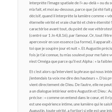
interprète l’image spatiale de l’« au-delà » ou du 
m’a fait, et moi au-dessous, parce que j’ai été fait
décisif, quand il interprète la lumière comme « véri
éternelle vérité et vraie charité et chère éternité !
caractérise avant tout, du point de vue vétérotest
(centré sur 1 Jn 4,8.16), par l’amour. Or, tout l’ê
apercevoir en son essence (sa forme), il apparaît 
toi que je soupire jour et nuit ». Et Augustin pré
fois je t’ai connue, tu m’as soulevé pour me faire vo
n’est Oméga que parce qu’il est Alpha : « la faibl
Et c’est alors qu’intervient la phrase qui nous in
j’entendais ta voix me dire des hauteurs ». D’où pr
vient directement de Dieu. De l’autre, elle ne peu
a un dialogue intérieur entre Augustin et Dieu : Augu
précise : « comme on entend dans le cœur, et il n
est une expérience intime, une lumière qui le saisit
Augustin, toute vérité, a fortiori si elle est une 