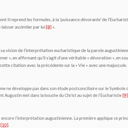
ont il reprend les formules, à la ‘puissance dévorante’ de l’Eucharist
e laisser assimiler par lui
[8]
».
sa vision de l’interprétation eucharistique de la parole augustini
rmer », en affirmant qu’il s’agit d’une véritable « dévoration », en so
e cette citation avec la précédente sur la « Vie » avec une majuscule.
me ne développe pas dans son étude postconciliaire sur le Symbole
int Augustin met dans la bouche du Christ au sujet de l’Eucharistie
[9]
nt encore l’interprétation augustinienne. La première applique ce pr
e
[10]
.