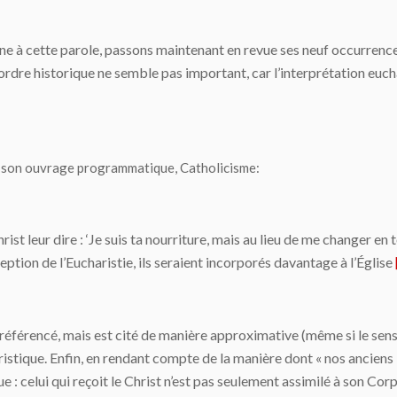
onne à cette parole, passons maintenant en revue ses neuf occurren
dre historique ne semble pas important, car l’interprétation eucha
 son ouvrage programmatique,
Catholicisme
:
st leur dire : ‘Je suis ta nourriture, mais au lieu de me changer en toi
ption de l’Eucharistie, ils seraient incorporés davantage à l’Église
éférencé, mais est cité de manière approximative (même si le sens pr
stique. Enfin, en rendant compte de la manière dont « nos anciens »
que : celui qui reçoit le Christ n’est pas seulement assimilé à son C