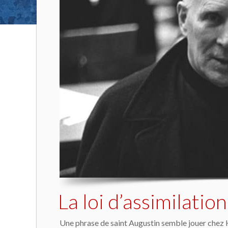
La loi d’assimilati
Une phrase de saint Augustin semble jouer chez He