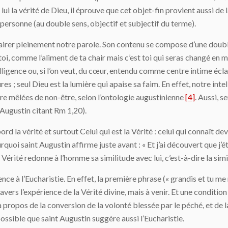
i la vérité de Dieu, il éprouve que cet objet-fin provient aussi de la
ersonne (au double sens, objectif et subjectif du terme).
irer pleinement notre parole. Son contenu se compose d’une double p
i, comme l’aliment de ta chair mais c’est toi qui seras changé en mo
intelligence ou, si l’on veut, du cœur, entendu comme centre intime écla
 ; seul Dieu est la lumière qui apaise sa faim. En effet, notre intelli
ore mêlées de non-être, selon l’ontologie augustinienne
[4]
. Aussi, s
nt Augustin citant Rm 1,20).
ord la vérité et surtout Celui qui est la Vérité : celui qui connaît de
quoi saint Augustin affirme juste avant : « Et j’ai découvert que j’éta
 Vérité redonne à l’homme sa similitude avec lui, c’est-à-dire la simi
ce à l’Eucharistie. En effet, la première phrase (« grandis et tu me
vers l’expérience de la Vérité divine, mais à venir. Et une condition 
t à propos de la conversion de la volonté blessée par le péché, et de
 possible que saint Augustin suggère aussi l’Eucharistie.