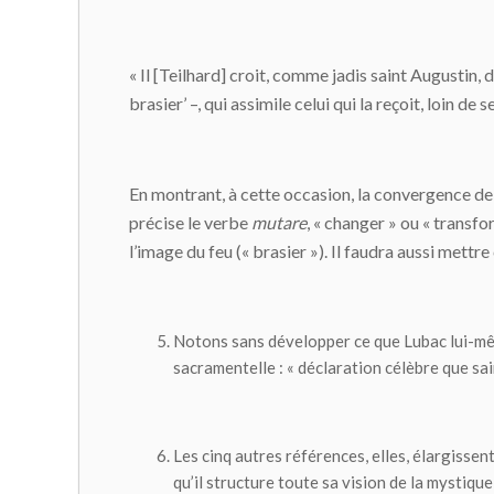
« Il [Teilhard] croit, comme jadis saint Augustin, d
brasier’ –, qui assimile celui qui la reçoit, loin de s
En montrant, à cette occasion, la convergence de 
précise le verbe
mutare
, « changer » ou « transfo
l’image du feu (« brasier »). Il faudra aussi mettr
Notons sans développer ce que Lubac lui-mê
sacramentelle : « déclaration célèbre que sa
Les cinq autres références, elles, élargisse
qu’il structure toute sa vision de la mystiqu