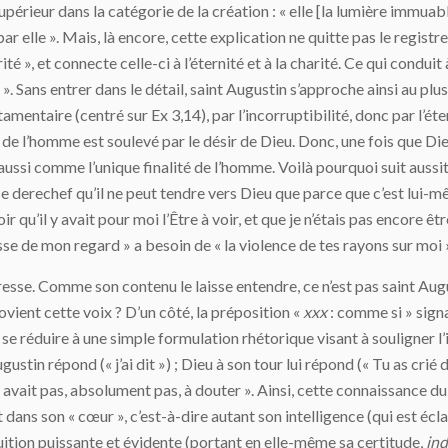
supérieur dans la catégorie de la création : « elle [la lumière immua
 par elle ». Mais, là encore, cette explication ne quitte pas le regist
té », et connecte celle-ci à l’éternité et à la charité. Ce qui conduit
 ». Sans entrer dans le détail, saint Augustin s’approche ainsi au plus
amentaire (centré sur Ex 3,14), par l’incorruptibilité, donc par l’ét
tre de l’homme est soulevé par le désir de Dieu. Donc, une fois que Die
aussi comme l’unique finalité de l’homme. Voilà pourquoi suit aussitô
cise derechef qu’il ne peut tendre vers Dieu que parce que c’est lui-
ir qu’il y avait pour moi l’Être à voir, et que je n’étais pas encore êt
esse de mon regard » a besoin de « la violence de tes rayons sur moi 
téresse. Comme son contenu le laisse entendre, ce n’est pas saint Au
ovient cette voix ? D’un côté, la préposition «
xxx
: comme si » signal
t se réduire à une simple formulation rhétorique visant à souligner 
stin répond (« j’ai dit ») ; Dieu à son tour lui répond (« Tu as crié de 
’y avait pas, absolument pas, à douter ». Ainsi, cette connaissance
 dans son « cœur », c’est-à-dire autant son intelligence (qui est écla
intuition puissante et évidente (portant en elle-même sa certitude,
ind