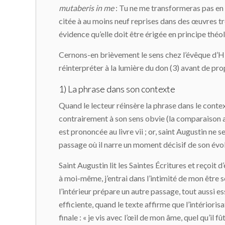
mutaberis in me
: Tu ne me transformeras pas en 
citée à au moins neuf reprises dans des œuvres t
évidence qu’elle doit être érigée en principe théo
Cernons-en brièvement le sens chez l’évêque d’Hip
réinterpréter à la lumière du don (3) avant de pr
1) La phrase dans son contexte
Quand le lecteur réinsère la phrase dans le cont
contrairement à son sens obvie (la comparaison ave
est prononcée au livre vii ; or, saint Augustin ne
passage où il narre un moment décisif de son év
Saint Augustin lit les Saintes Écritures et reçoit 
à moi-même, j’entrai dans l’intimité de mon être s
l’intérieur prépare un autre passage, tout aussi ess
efficiente, quand le texte affirme que l’intérioris
finale : « je vis avec l’œil de mon âme, quel qu’il