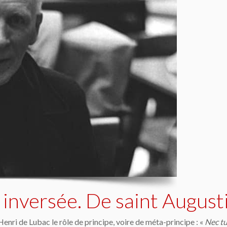
on inversée. De saint Augus
nri de Lubac le rôle de principe, voire de méta-principe : «
Nec tu