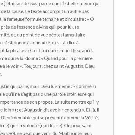
ble ] était au-dessus, parce que c’est elle-même qui
re de la cause. Le texte accomplit un autre pas
 à la fameuse formule ternaire et circulaire : « Ô
 près de l’essence divine qui, pour lui, se
ernité, et, du point de vue néotestamentaire
u s’est donné à connaître, c’est-à-dire à
t la phrase : « C’est toi qui es mon Dieu, après
même qui le lui donne : « Quand pour la première
re à le voir ». Toujours, chez saint Augustin, Dieu
».
gustin qui parle, mais Dieu lui-même : « comme si
e qu’il ne s’agit pas d’une parole intérieure qui
l’importance de son propos. La suite montre qu’il y
loin ») ; et Augustin dit avoir « entendu ». Et là, il
 du Dieu immuable qui se présente comme la Vérité,
irée) qui sa volonté (qui désire). Or, pour saint
ex veri
), ne peut que venir du Maître intérieur.