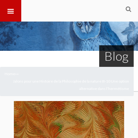
Blog
Home
>
>
Jalons pour une Histoire de la Philosophie de la nature III-10 Une option
alternative dans l’hermétisme