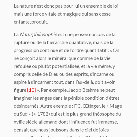
La nature n’est donc pas pour lui un ensemble de loi,
mais une force vitale et ma­gique qui sans cesse
enfante, produit.
La
Naturphilosophie
est une pensée non pas de la
rupture ou de la hiérarchie qualita­tive, mais de la
progression continue et de l’ordre quantitatif : « On
ne conçoit alors le mi­néral que comme de la vie
refoulée ou plutôt potentialisée, et la vie même, y
compris celle de Dieu ou des esprits, s’incarne ou
aspire à s’incarner : tout, dans l’au-delà, doit avoir
figure
[10]
». Par exemple, Jacob Bœhme ne peut
imaginer les anges dans la pé­nible condition d’êtres
désincarnés. Autre exemple : F.C. Œtinger, le « Mage
du Sud » (+ 1782) qui est le plus grand théosophe du
xviiie siècle allemand dont l’influence fut im­mense,
pensait que nous jouissons dans le ciel de joies