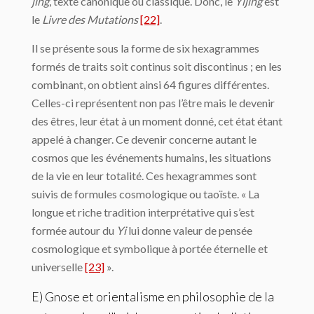
jing
, texte canonique ou classique. Donc, le
Yijing
est
le
Livre des Mutations
[22]
.
Il se présente sous la forme de six hexagrammes
formés de traits soit continus soit discontinus ; en les
combinant, on obtient ainsi 64 figures différentes.
Celles-ci représentent non pas l’être mais le devenir
des êtres, leur état à un moment donné, cet état étant
appelé à changer. Ce devenir concerne autant le
cosmos que les événements humains, les situations
de la vie en leur totalité. Ces hexagrammes sont
suivis de formules cosmologique ou taoïste. « La
longue et riche tradition interprétative qui s’est
formée autour du
Yi
lui donne valeur de pensée
cosmologique et symbolique à portée éternelle et
universelle
[23]
».
E) Gnose et orientalisme en philosophie de la