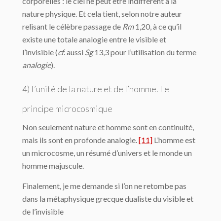
corporelles : le ciel ne peut être indifférent à la
nature physique. Et cela tient, selon notre auteur
relisant le célèbre pas­sage de
Rm
1,20, à ce qu’il
existe une totale analogie entre le visible et
l’invisible (
cf
. aussi
Sg
13,3 pour l’utilisation du terme
analogie
).
4) L’unité de la nature et de l’homme. Le
principe microcosmique
Non seulement nature et homme sont en continuité,
mais ils sont en profonde analogie.
[11]
L’homme est
un microcosme, un résumé d’univers et le monde un
homme majus­cule.
Finalement, je me demande si l’on ne retombe pas
dans la métaphysique grecque dua­liste du visible et
de l’invisible