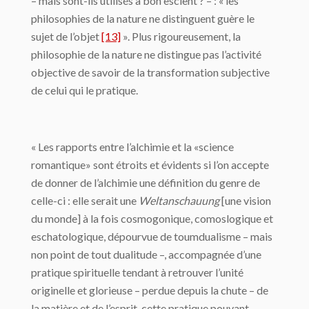
– mais sont-ils utilisés à bon es­cient ? – : « les
philosophies de la nature ne distinguent guère le
sujet de l’objet
[13]
». Plus rigoureusement, la
philosophie de la nature ne distingue pas l’activité
objective de savoir de la transformation subjective
de celui qui le pratique.
« Les rapports entre l’alchimie et la «science
romantique» sont étroits et évidents si l’on accepte
de donner de l’alchimie une définition du genre de
celle-ci : elle serait une
Weltanschauung
[une vision
du monde] à la fois cosmogonique, comoslogique et
eschatologique, dépourvue de toumdualisme – mais
non point de tout dualitude –, accompagnée d’une
pratique spirituelle tendant à re­trouver l’unité
originelle et glorieuse – perdue depuis la chute – de
la matière et de l’esprit, cette pratique pouvant