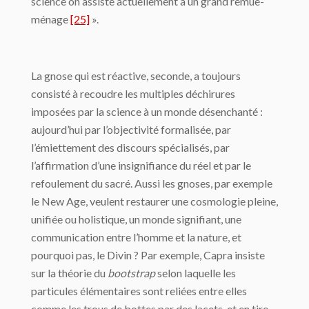
science on assiste actuellement à un grand remue-
ménage
[25]
».
La gnose qui est réactive, seconde, a toujours
consisté à recoudre les multiples déchi­rures
imposées par la science à un monde désenchanté :
aujourd’hui par l’objectivité formalisée, par
l’émiettement des discours spécialisés, par
l’affirmation d’une insigni­fiance du réel et par le
refoulement du sacré. Aussi les gnoses, par exemple
le New Age, veulent restaurer une cosmologie pleine,
unifiée ou holistique, un monde signifiant, une
communication entre l’homme et la nature, et
pourquoi pas, le Divin ? Par exemple, Capra insiste
sur la théorie du
bootstrap
selon laquelle les
particules élémentaires sont reliées entre elles
comme les trous de bottes par des lacets, et en tire