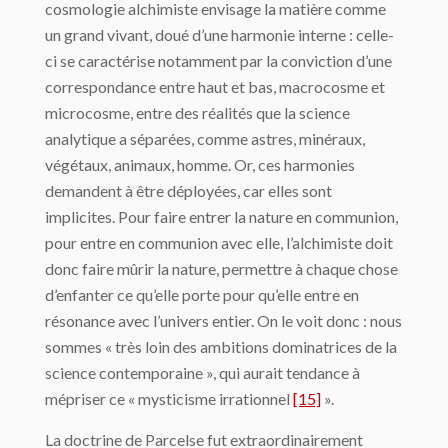
cosmolo­gie alchimiste envisage la matière comme
un grand vivant, doué d’une harmonie interne : celle-
ci se caractérise notamment par la conviction d’une
correspondance entre haut et bas, macrocosme et
microcosme, entre des réalités que la science
analytique a sépa­rées, comme astres, minéraux,
végétaux, animaux, homme. Or, ces harmonies
deman­dent à être déployées, car elles sont
implicites. Pour faire entrer la nature en communion,
pour entre en communion avec elle, l’alchimiste doit
donc faire mûrir la nature, permettre à chaque chose
d’enfanter ce qu’elle porte pour qu’elle entre en
résonance avec l’uni­vers entier. On le voit donc : nous
sommes « très loin des ambitions dominatrices de la
science contemporaine », qui aurait tendance à
mépriser ce « mysticisme irrationnel
[15]
».
La doctrine de Parcelse fut extraordinairement