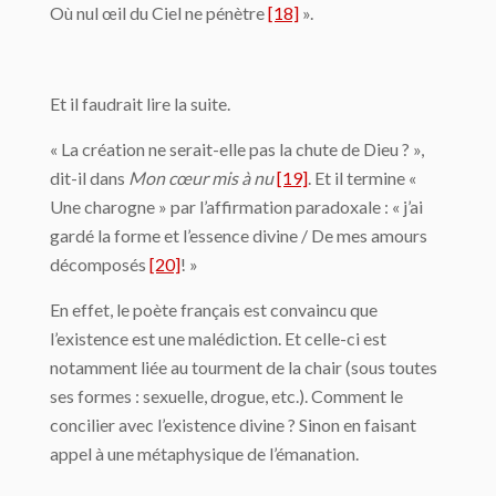
Où nul œil du Ciel ne pénètre
[18]
».
Et il faudrait lire la suite.
« La création ne serait-elle pas la chute de Dieu ? »,
dit-il dans
Mon cœur mis à nu
[19]
. Et il termine «
Une charogne » par l’affirmation paradoxale : « j’ai
gardé la forme et l’essence divine / De mes amours
décomposés
[20]
! »
En effet, le poète français est convaincu que
l’existence est une malédiction. Et celle-ci est
notamment liée au tourment de la chair (sous toutes
ses formes : sexuelle, drogue, etc.). Comment le
concilier avec l’existence divine ? Sinon en faisant
appel à une métaphy­sique de l’émanation.