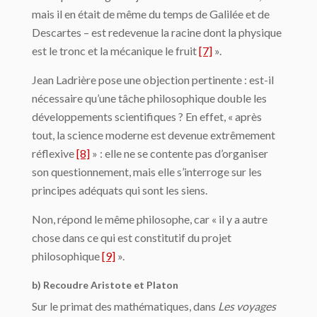
mais il en était de même du temps de Galilée et de
Descartes – est redeve­nue la racine dont la physique
est le tronc et la mécanique le fruit
[7]
».
Jean Ladrière pose une objection pertinente : est-il
nécessaire qu’une tâche philoso­phique double les
développements scientifiques ? En effet, « après
tout, la science mo­derne est devenue extrêmement
réflexive
[8]
» : elle ne se contente pas d’organiser
son questionnement, mais elle s’interroge sur les
principes adéquats qui sont les siens.
Non, répond le même philosophe, car « il y a autre
chose dans ce qui est constitutif du projet
philosophique
[9]
».
b) Recoudre Aristote et Platon
Sur le primat des mathématiques, dans
Les voyages