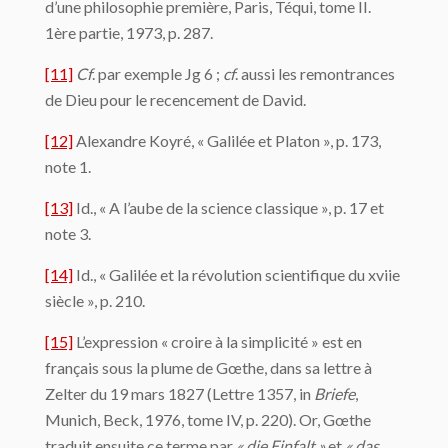
d’une philosophie première, Paris, Téqui, tome II.
1ère partie, 1973, p. 287.
[11]
Cf
. par exemple Jg 6 ;
cf
. aussi les remontrances
de Dieu pour le recencement de David.
[12]
Alexandre Koyré, « Galilée et Platon », p. 173,
note 1.
[13]
Id., « A l’aube de la science classique », p. 17 et
note 3.
[14]
Id., « Galilée et la révolution scientifique du xviie
siècle », p. 210.
[15]
L’expression « croire à la simplicité » est en
français sous la plume de Gœthe, dans sa lettre à
Zelter du 19 mars 1827 (Lettre 1357, in
Briefe
,
Munich, Beck, 1976, tome IV, p. 220). Or, Gœthe
traduit ensuite ce terme par
« die Einfalt »
et
« das