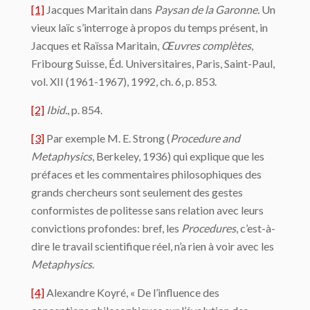
[1]
Jacques Maritain dans
Paysan de la Garonne.
Un
vieux laïc s’interroge à propos du temps présent, in
Jacques et Raïssa Maritain,
Œuvres complètes
,
Fribourg Suisse, Éd. Universitaires, Paris, Saint-Paul,
vol. XII (1961-1967), 1992, ch. 6, p. 853.
[2]
Ibid.
, p. 854.
[3]
Par exemple M. E. Strong (
Procedure and
Metaphysics
, Berkeley, 1936) qui explique que les
préfaces et les commentaires philosophiques des
grands chercheurs sont seulement des gestes
conformistes de politesse sans relation avec leurs
convictions profondes: bref, les
Procedures
, c’est-à-
dire le travail scientifique réel, n’a rien à voir avec les
Metaphysics
.
[4]
Alexandre Koyré, « De l’influence des