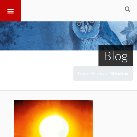
Blog
Home
(Français) Télékinésie
>
>