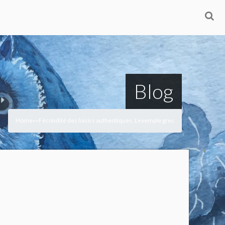
Blog
Home
Fécondité des loisirs authentiques. L’exemple grec
>
>