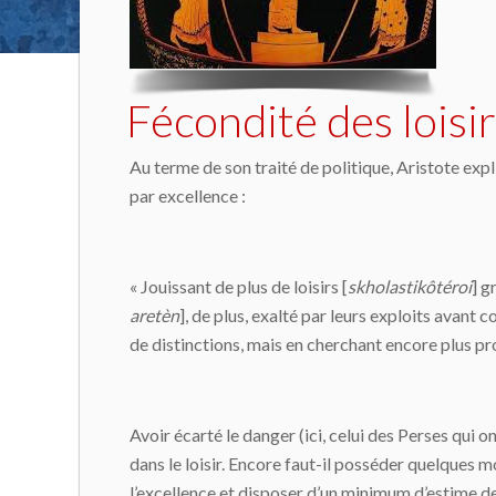
Fécondité des loisi
Au terme de son traité de politique, Aristote expli
par excellence :
« Jouissant de plus de loisirs [
skholastikôtéroi
] g
aretèn
], de plus, exalté par leurs exploits avant
de distinctions, mais en cherchant encore plus p
Avoir écarté le danger (ici, celui des Perses qui 
dans le loisir. Encore faut-il posséder quelques mo
l’excellence et disposer d’un minimum d’estime de s