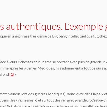
rs authentiques. L’exemple 
que en une phrase très dense ce Big bang intellectuel que fut, chez l
râce à leurs richesses et leur âme se portant avec plus de grandeur v
 comme après les guerres Médiques, ils s’adonnèrent à tout ce qui s’a
rofond
[1]
».
ont été vaincus lors des guerres Médiques), donc vivre dans la paix e
yens (les « richesses ») et surtout désirer avec grandeur, c’est-à-di
oi (ici obtenu par la victoire contre les ennemis : « exalté par leurs