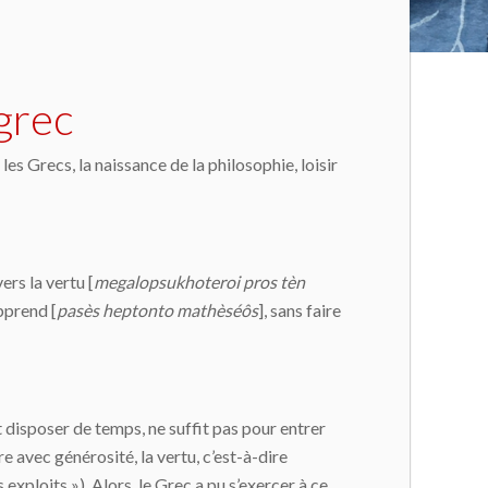
grec
es Grecs, la naissance de la philosophie, loisir
ers la vertu [
megalopsukhoteroi pros tèn
pprend [
pasès heptonto mathèséôs
], sans faire
t disposer de temps, ne suffit pas pour entrer
re avec générosité, la vertu, c’est-à-dire
 exploits »). Alors, le Grec a pu s’exercer à ce