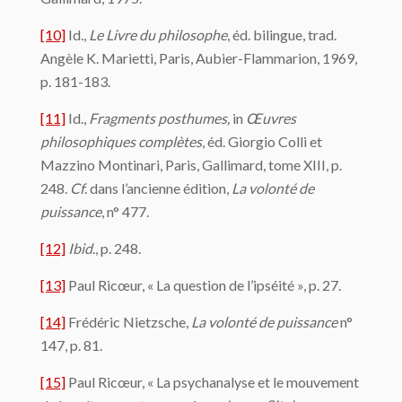
[10]
Id.,
Le Livre du philosophe
, éd. bilingue, trad.
Angèle K. Marietti, Paris, Aubier-Flammarion, 1969,
p. 181-183.
[11]
Id.,
Fragments posthumes,
in
Œuvres
philosophiques complètes
, éd. Giorgio Colli et
Mazzino Montinari, Paris, Gallimard, tome XIII, p.
248.
Cf
. dans l’ancienne édition,
La volonté de
puissance
, n° 477.
[12]
Ibid
., p. 248.
[13]
Paul Ricœur, « La question de l’ipséité », p. 27.
[14]
Frédéric Nietzsche,
La volonté de puissance
n°
147, p. 81.
[15]
Paul Ricœur, « La psychanalyse et le mouvement