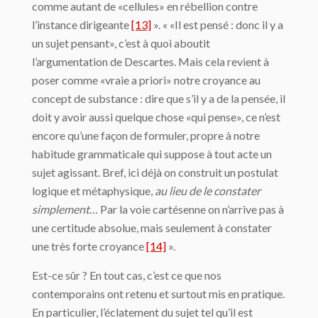
comme autant de «cellules» en rébellion contre
l’instance dirigeante
[13]
». « «Il est pensé : donc il y a
un sujet pensant», c’est à quoi aboutit
l’argumentation de Descartes. Mais cela revient à
poser comme «vraie a priori» notre croyance au
concept de substance : dire que s’il y a de la pensée, il
doit y avoir aussi quelque chose «qui pense», ce n’est
encore qu’une façon de formuler, propre à notre
habitude grammaticale qui suppose à tout acte un
sujet agissant. Bref, ici déjà on construit un postulat
logique et métaphysique,
au lieu de le constater
simplement
… Par la voie cartésenne on n’arrive pas à
une certitude absolue, mais seulement à constater
une très forte croyance
[14]
».
Est-ce sûr ? En tout cas, c’est ce que nos
contemporains ont retenu et surtout mis en pratique.
En particulier, l’éclatement du sujet tel qu’il est