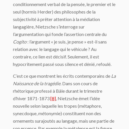
conditionnement verbal de la pensée, le premier et le
seul (hormis Herder) des philosophes de la
subjectivité à prêter attention à la médiation
langagière, Nietzsche s’interroge sur
l’argumentation qui fonde l’assertion centrale du
Cogito
: l’argument « je suis, je pense » est-il sans
relation avec le langage qui le véhicule ? Au
contraire, ce lien est décisif. Seulement, il est
hypocritement passé sous silence et dénié, refoulé.
C’est ce que montrent les écrits contemporains de
La
Naissance de la tragédie
. Dans son cours de
rhétorique professé à Bâle durant le trimestre
d’hiver 1871-1873
[8]
, Nietzsche émet l’idée
nouvelle selon laquelle les tropes (métaphore,
synecdoque, métonymie) constituent non des
ornements surajoutés au langage, mais une partie de
son essence. Par exemple la métalepse est la figure