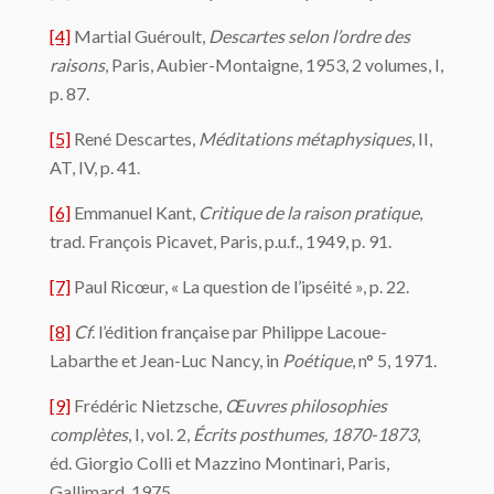
[4]
Martial Guéroult,
Descartes selon l’ordre des
raisons
, Paris, Aubier-Montaigne, 1953, 2 volumes, I,
p. 87.
[5]
René Descartes,
Méditations métaphysiques
, II,
AT, IV, p. 41.
[6]
Emmanuel Kant,
Critique de la raison pratique
,
trad. François Picavet, Paris, p.u.f., 1949, p. 91.
[7]
Paul Ricœur, « La question de l’ipséité », p. 22.
[8]
Cf
. l’édition française par Philippe Lacoue-
Labarthe et Jean-Luc Nancy, in
Poétique
, n° 5, 1971.
[9]
Frédéric Nietzsche,
Œuvres philosophies
complètes
, I, vol. 2,
Écrits posthumes, 1870-1873
,
éd. Giorgio Colli et Mazzino Montinari, Paris,
Gallimard, 1975.