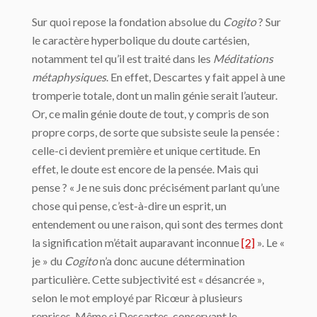
Sur quoi repose la fondation absolue du
Cogito
? Sur
le caractère hyperbolique du doute cartésien,
notamment tel qu’il est traité dans les
Méditations
métaphysiques
. En effet, Descartes y fait appel à une
tromperie totale, dont un malin génie serait l’auteur.
Or, ce malin génie doute de tout, y compris de son
propre corps, de sorte que subsiste seule la pensée :
celle-ci devient première et unique certitude. En
effet, le doute est encore de la pensée. Mais qui
pense ? « Je ne suis donc précisément parlant qu’une
chose qui pense, c’est-à-dire un esprit, un
entendement ou une raison, qui sont des termes dont
la signification m’était auparavant inconnue
[2]
». Le «
je » du
Cogito
n’a donc aucune détermination
particulière. Cette subjectivité est « désancrée »,
selon le mot employé par Ricœur à plusieurs
reprises. Même si Descartes, conservant le