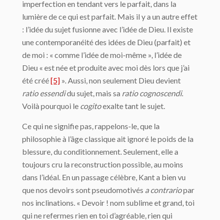
imperfection en tendant vers le parfait, dans la
lumière de ce qui est parfait. Mais il y a un autre effet
: l’idée du sujet fusionne avec l’idée de Dieu. Il existe
une contemporanéité des idées de Dieu (parfait) et
de moi : « comme l’idée de moi-même », l’idée de
Dieu « est née et produite avec moi dès lors que j’ai
été créé
[5]
». Aussi, non seulement Dieu devient
ratio essendi
du sujet, mais sa
ratio cognoscendi
.
Voilà pourquoi le
cogito
exalte tant le sujet.
Ce qui ne signifie pas, rappelons-le, que la
philosophie à l’âge classique ait ignoré le poids de la
blessure, du conditionnement. Seulement, elle a
toujours cru la reconstruction possible, au moins
dans l’idéal. En un passage célèbre, Kant a bien vu
que nos devoirs sont pseudomotivés
a contrario
par
nos inclinations. « Devoir ! nom sublime et grand, toi
qui ne refermes rien en toi d’agréable, rien qui