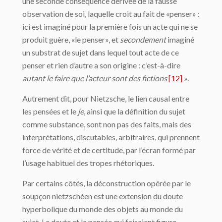
une seconde conséquence dérivée de la fausse
observation de soi, laquelle croit au fait de «penser» :
ici est imaginé pour la première fois un acte qui ne se
produit guère, «le penser», et
secondement
imaginé
un substrat de sujet dans lequel tout acte de ce
penser et rien d’autre a son origine : c’est-à-dire
autant le faire que l’acteur sont des fictions
[12]
».
Autrement dit, pour Nietzsche, le lien causal entre
les pensées et le
je
, ainsi que la définition du sujet
comme substance, sont non pas des faits, mais des
interprétations, discutables, arbitraires, qui prennent
force de vérité et de certitude, par l’écran formé par
l’usage habituel des tropes rhétoriques.
Par certains côtés, la déconstruction opérée par le
soupçon nietzschéen est une extension du doute
hyperbolique du monde des objets au monde du
sujet. Le doute et la pensée qui faisaient figure