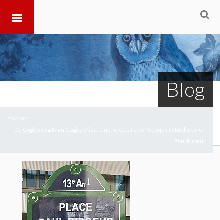
Blog
Home
>
>
Du Cogito exalté au Cogito brisé. Une relecture de l’époque actuelle selon
Paul Ricœur