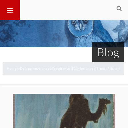
Blog
Home
De la persévérance à l’espérance : l’(itin)errance d’Ernest Psichari
>
>