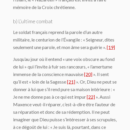
mémoire de la Croix chrétienne.
b) L’ultime combat
Le soldat français reprend la parole d’un autre
militaire, le centurion de l’Évangile : « Seigneur, dites
seulement une parole, et mon âme sera guérie ».
[19]
Jusqu’au jour où il entend « une voix obscure au fond
de lui » qui l’invite à fuir ses rancœurs, « l’amertume
immense de la conscience mauvaise
[20]
». Il sent
qu’il est « loin de la Sagesse
[21]
». Or, Dieu ne peut se
donner à lui que s’il rend pure sa maison intérieure : «
Je ne me donne pas à ce qui est impur
[22]
». Aussi
Maxence veut-il réparer, c’est-à-dire être l’auteur de
sa réparation et donc de sa rédemption. Il ne peut
imaginer que Dieu puisse s’intéresser à ses scrupules,
à ce dégoût de lui : « Je suis là, pourtant, dans ce