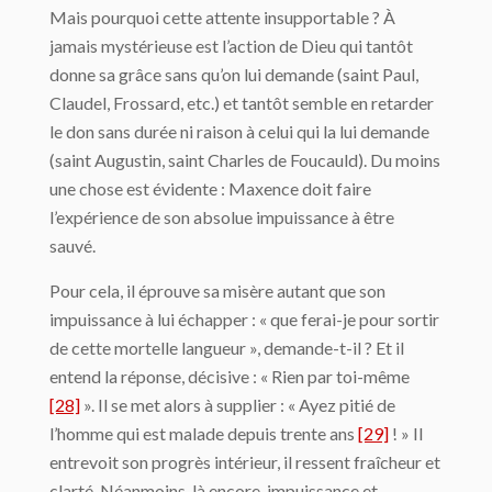
Mais pourquoi cette attente insupportable ? À
jamais mystérieuse est l’action de Dieu qui tantôt
donne sa grâce sans qu’on lui demande (saint Paul,
Claudel, Frossard, etc.) et tantôt semble en retarder
le don sans durée ni raison à celui qui la lui demande
(saint Augustin, saint Charles de Foucauld). Du moins
une chose est évidente : Maxence doit faire
l’expérience de son absolue impuissance à être
sauvé.
Pour cela, il éprouve sa misère autant que son
impuissance à lui échapper : « que ferai-je pour sortir
de cette mortelle langueur », demande-t-il ? Et il
entend la réponse, décisive : « Rien par toi-même
[28]
». Il se met alors à supplier : « Ayez pitié de
l’homme qui est malade depuis trente ans
[29]
! » Il
entrevoit son progrès intérieur, il ressent fraîcheur et
clarté. Néanmoins, là encore, impuissance et