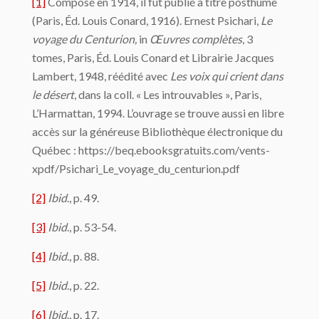
[1]
Composé en 1914, il fut publié à titre posthume
(Paris, Éd. Louis Conard, 1916). Ernest Psichari,
Le
voyage du Centurion,
in
Œuvres complètes
, 3
tomes, Paris, Éd. Louis Conard et Librairie Jacques
Lambert, 1948, réédité avec
Les voix qui crient dans
le désert
, dans la coll. « Les introuvables », Paris,
L’Harmattan, 1994. L’ouvrage se trouve aussi en libre
accès sur la généreuse Bibliothèque électronique du
Québec : https://beq.ebooksgratuits.com/vents-
xpdf/Psichari_Le_voyage_du_centurion.pdf
[2]
Ibid
., p. 49.
[3]
Ibid
., p. 53-54.
[4]
Ibid
., p. 88.
[5]
Ibid
., p. 22.
[6]
Ibid
., p. 17.