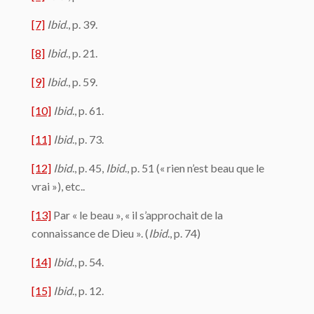
[7]
Ibid
., p. 39.
[8]
Ibid
., p. 21.
[9]
Ibid
., p. 59.
[10]
Ibid
., p. 61.
[11]
Ibid
., p. 73.
[12]
Ibid
., p. 45,
Ibid
., p. 51 (« rien n’est beau que le
vrai »), etc..
[13]
Par « le beau », « il s’approchait de la
connaissance de Dieu ». (
Ibid
., p. 74)
[14]
Ibid
., p. 54.
[15]
Ibid
., p. 12.