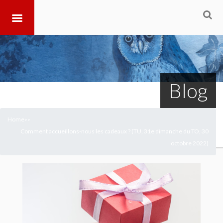
Blog
Home
>
>
Comment accueillons-nous les cadeaux ? (TU, 31e dimanche du TO, 30
octobre 2022)