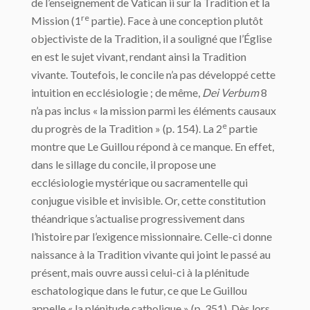
de l’enseignement de Vatican ii sur la Tradition et la
re
Mission (1
partie). Face à une conception plutôt
objectiviste de la Tradition, il a souligné que l’Église
en est le sujet vivant, rendant ainsi la Tradition
vivante. Toutefois, le concile n’a pas développé cette
intuition en ecclésiologie ; de même,
Dei Verbum
8
n’a pas inclus « la mission parmi les éléments causaux
e
du progrès de la Tradition » (p. 154). La 2
partie
montre que Le Guillou répond à ce manque. En effet,
dans le sillage du concile, il propose une
ecclésiologie mystérique ou sacramentelle qui
conjugue visible et invisible. Or, cette constitution
théandrique s’actualise progressivement dans
l’histoire par l’exigence missionnaire. Celle-ci donne
naissance à la Tradition vivante qui joint le passé au
présent, mais ouvre aussi celui-ci à la plénitude
eschatologique dans le futur, ce que Le Guillou
appelle « la plénitude catholique » (p. 351). Dès lors,