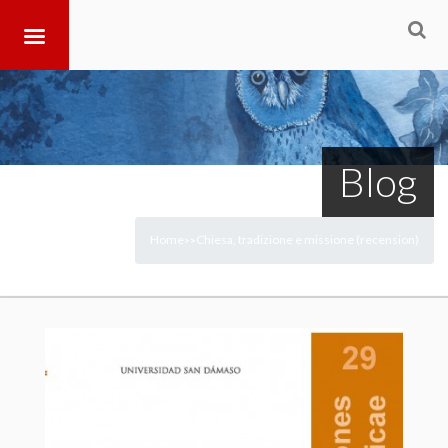
Blog
Home
Chiesa, tradizione e missione (recension)
>
>