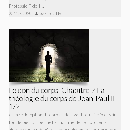
Professio Fidei […]
11.7.2020
by Pascal Ide
Le don du corps. Chapitre 7 La
théologie du corps de Jean-Paul II
1/2
« …la rédemption du corps aide, avant tout, à découvrir
tout le bien qui permet à l’homme de remporter la
victoire sur le péché et la concupiscence. Les paroles du