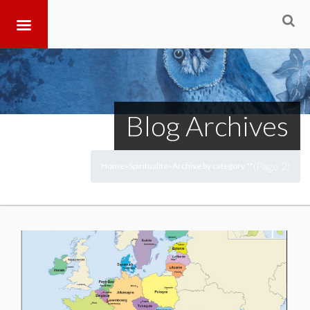
Blog Archives
(Page 2)
Home
Spiritualité
Archive by category ""
>
>