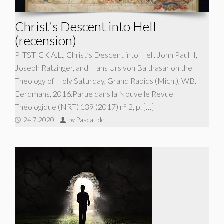
Christ’s Descent into Hell
(recension)
PITSTICK A.L., Christ’s Descent into Hell. John Paul II,
Joseph Ratzinger, and Hans Urs von Balthasar on the
Theology of Holy Saturday, Grand Rapids (Mich.), WB.
Eerdmans, 2016.Parue dans la Nouvelle Revue
Théologique (NRT) 139 (2017) n° 2, p. […]
24.7.2020
by Pascal Ide