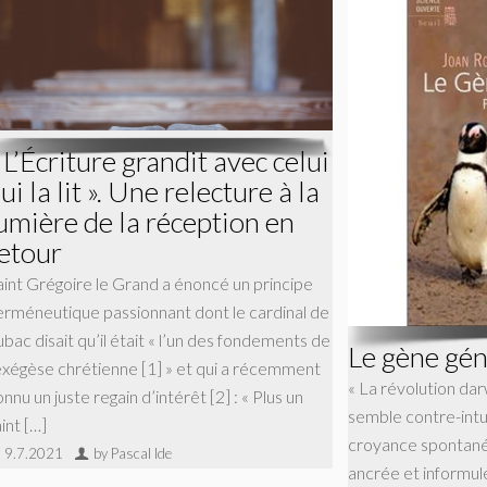
 L’Écriture grandit avec celui
ui la lit ». Une relecture à la
umière de la réception en
etour
aint Grégoire le Grand a énoncé un principe
erméneutique passionnant dont le cardinal de
bac disait qu’il était « l’un des fondements de
Le gène gé
’exégèse chrétienne [1] » et qui a récemment
« La révolution dar
nnu un juste regain d’intérêt [2] : « Plus un
semble contre-intui
int […]
croyance spontanée
9.7.2021
by Pascal Ide
ancrée et informul