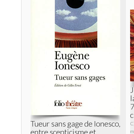
J
l
7
c
Tueur sans gage de Ionesco,
C
entre scepticisme et
m