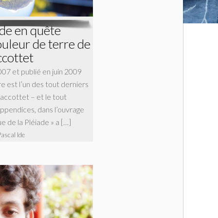
de en quête
ouleur de terre de
ccottet
07 et publié en juin 2009
re est l’un des tout derniers
Jaccottet – et le tout
Appendices, dans l’ouvrage
e de la Pléiade » a […]
Pascal Ide