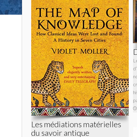
D
L
d
n
cr
h
pa
Les médiations matérielles
du savoir antique