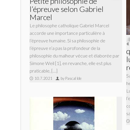
Petite philosophie de
l’épreuve selon Gabriel
Marcel
Le philosophe catholique Gabriel Marcel
accorde une importance particulière à
l’épreuve humaine. Si sa philosophie de
«
l’épreuve n’a pas la profondeur de la
q
philosophie du malheur vécue et élaborée par
l
Simone Weil [1], en revanche, elle est plus
r
praticable, […]
S
10.7.2021
by Pascal Ide
h
Lu
l
co
sa