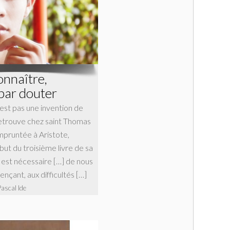
onnaître,
ar douter
’est pas une invention de
etrouve chez saint Thomas
empruntée à Aristote,
ut du troisième livre de sa
 est nécessaire […] de nous
nçant, aux difficultés […]
Pascal Ide