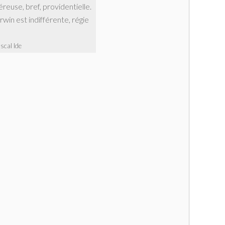
reuse, bref, providentielle.
win est indifférente, régie
scal Ide