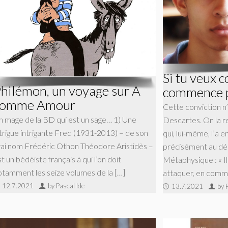
Si tu veux c
hilémon, un voyage sur A
commence p
comme Amour
Cette conviction n
n mage de la BD qui est un sage… 1) Une
Descartes. On la r
ntrigue intrigante Fred (1931-2013) – de son
qui, lui-même, l’a 
rai nom Frédéric Othon Théodore Aristidès –
précisément au déb
t un bédéiste français à qui l’on doit
Métaphysique : « Il
otamment les seize volumes de la […]
attaquer, en comme
12.7.2021
by Pascal Ide
13.7.2021
by 