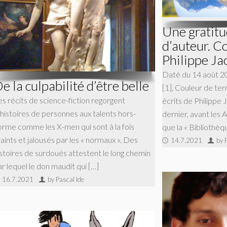
Une gratitu
d’auteur. C
Philippe Ja
Daté du 14 août 20
e la culpabilité d’être belle
[1], Couleur de ter
es récits de science-fiction regorgent
écrits de Philippe 
’histoires de personnes aux talents hors-
dernier, avant les 
orme comme les X-men qui sont à la fois
que la « Bibliothèqu
aints et jalousés par les « normaux ». Des
14.7.2021
by 
istoires de surdoués attestent le long chemin
r lequel le don maudit qui […]
16.7.2021
by Pascal Ide