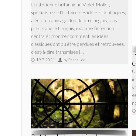
L’historienne britannique Violet Moller,
spécialiste de l’histoire des idées scientifiques,
a écrit un ouvrage dont le titre anglais, plus
précis que le français, exprime l’intention
centrale : montrer comment les idées
classiques ont pu être perdues et retrouvées,
c’est-à-dire transmises […]
P
19.7.2021
by Pascal Ide
U
i
v
es
n