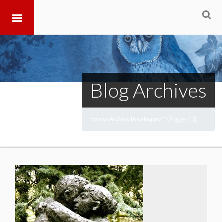
Blog Archives
(Page 44)
Home
Archive by category ""
>