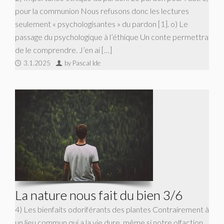
pour la communion Nous refusons donc les lectures
seulement « psychologisantes » du pardon [1]. o) Le
passage du psychologique à l’éthique Un conte permettra
de le comprendre. J’en ai […]
3.1.2025
by Pascal Ide
La nature nous fait du bien 3/6
4) Les bienfaits odoriférants des plantes Contrairement à
un lieu commun qui a la vie dure, même si notre olfaction