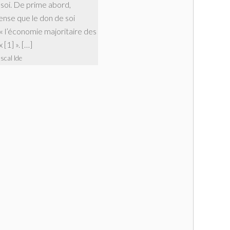
 soi. De prime abord,
ense que le don de soi
t « l’économie majoritaire des
[1] ». […]
scal Ide