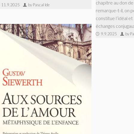
chapitre au don de
11.9.2025
by Pascal Ide
remarque-t-il, on p
constitue l’idéal e
échanges conjugaux 
9.9.2025
by Pa