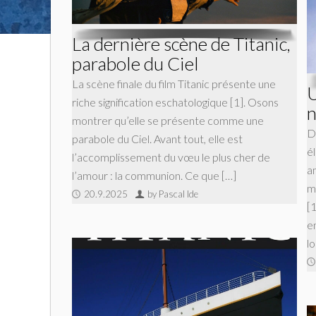
La dernière scène de Titanic,
parabole du Ciel
La scène finale du film Titanic présente une
U
riche signification eschatologique [1]. Osons
n
montrer qu’elle se présente comme une
Da
parabole du Ciel. Avant tout, elle est
é
l’accomplissement du vœu le plus cher de
am
l’amour : la communion. Ce que […]
m
20.9.2025
by Pascal Ide
[
e
l