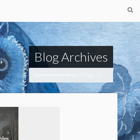
Blog Archives
(Page 25)
Home
Archive by category ""
>