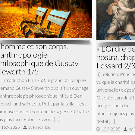
’homme et son corps.
« L’Ordre de
’anthropologie
nostra, cha
hilosophique de Gustav
Fessard 2/
iewerth 1/5
3) Solution. Princi
) Introduction En 1953, le grand philosophe
vu que la charité p
llemand Gustav Siewerth publiait un ouvrage
universelle) exigeai
’anthropologie philosophique intitulé Der
Or, qui dit graduali
nsch und sein Leib. Petit par la taille, il est
progressant dans l
mmense par son contenu de sagesse. Quatre
allant toujours plus
ns plus tard, Robert Givord […]
doit-il […]
16.9.2025
by Pascal Ide
15.9.2025
by 