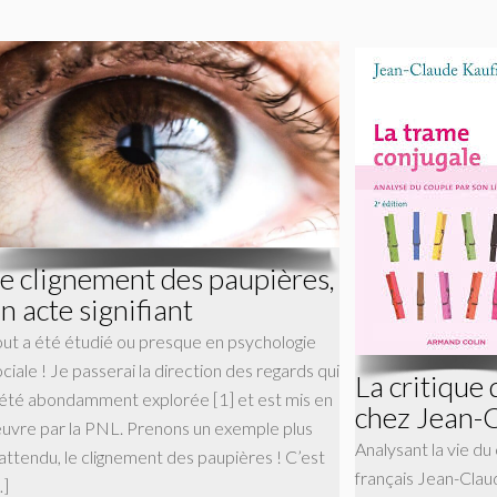
e clignement des paupières,
n acte signifiant
out a été étudié ou presque en psychologie
ciale ! Je passerai la direction des regards qui
La critique 
 été abondamment explorée [1] et est mis en
chez Jean-
uvre par la PNL. Prenons un exemple plus
Analysant la vie du
nattendu, le clignement des paupières ! C’est
français Jean-Cla
…]