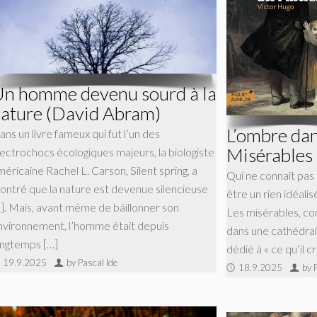
n homme devenu sourd à la
ature (David Abram)
L’ombre dan
ns un livre fameux qui fut l’un des
Misérables
lectrochocs écologiques majeurs, la biologiste
éricaine Rachel L. Carson, Silent spring, a
Qui ne connaît pas 
ontré que la nature est devenue silencieuse
être un rien idéali
1]. Mais, avant même de bâillonner son
Les misérables, co
nvironnement, l’homme était depuis
dans une cathédral
ongtemps […]
dédié à « ce qu’il c
19.9.2025
by Pascal Ide
18.9.2025
by 