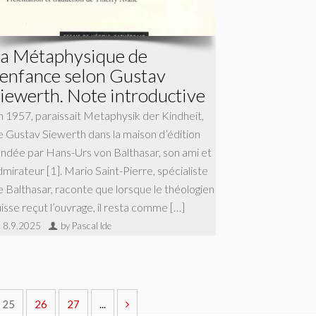
a Métaphysique de
’enfance selon Gustav
iewerth. Note introductive
n 1957, paraissait Metaphysik der Kindheit,
e Gustav Siewerth dans la maison d’édition
ondée par Hans-Urs von Balthasar, son ami et
dmirateur [1]. Mario Saint-Pierre, spécialiste
e Balthasar, raconte que lorsque le théologien
uisse reçut l’ouvrage, il resta comme […]
8.9.2025
by Pascal Ide
25
26
27
...