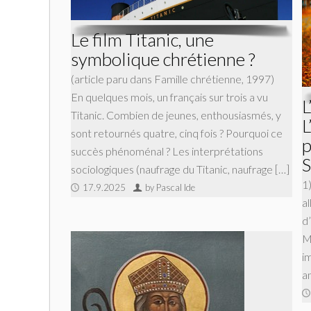
Le film Titanic, une
symbolique chrétienne ?
(article paru dans Famille chrétienne, 1997)
En quelques mois, un français sur trois a vu
L
Titanic. Combien de jeunes, enthousiasmés, y
L
sont retournés quatre, cinq fois ? Pourquoi ce
p
succès phénoménal ? Les interprétations
S
sociologiques (naufrage du Titanic, naufrage […]
1
17.9.2025
by Pascal Ide
a
d
Me
i
a