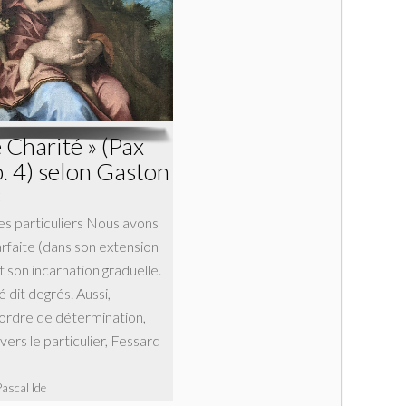
 Charité » (Pax
p. 4) selon Gaston
3
pes particuliers Nous avons
arfaite (dans son extension
t son incarnation graduelle.
té dit degrés. Aussi,
’ordre de détermination,
 vers le particulier, Fessard
Pascal Ide