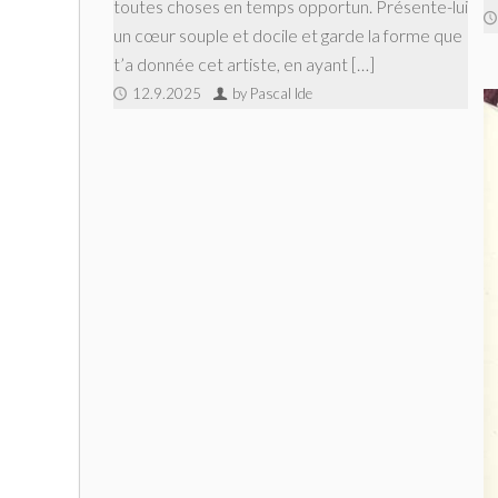
toutes choses en temps opportun. Présente-lui
un cœur souple et docile et garde la forme que
t’a donnée cet artiste, en ayant […]
12.9.2025
by Pascal Ide