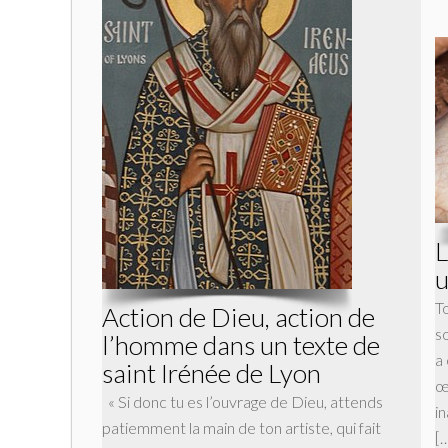
L
u
T
Action de Dieu, action de
so
l’homme dans un texte de
a
saint Irénée de Lyon
œ
« Si donc tu es l’ouvrage de Dieu, attends
i
patiemment la main de ton artiste, qui fait
[