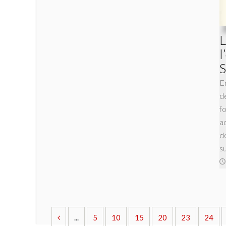
L
l
S
E
d
f
a
d
s
...
5
10
15
20
23
24