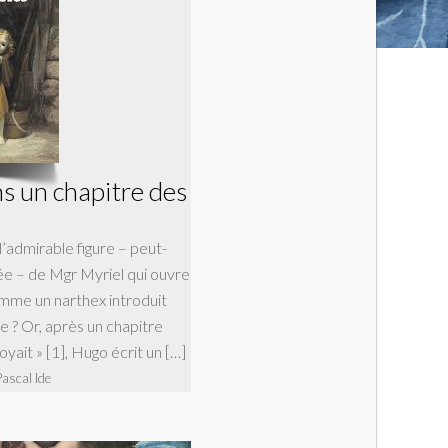
s un chapitre des
l’admirable figure – peut-
sée – de Mgr Myriel qui ouvre
mme un narthex introduit
e ? Or, après un chapitre
royait » [1], Hugo écrit un […]
Pascal Ide