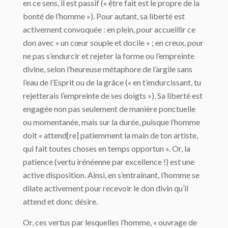
en ce sens, il est passif (« être fait est le propre de la
bonté de l’homme »). Pour autant, sa liberté est
activement convoquée : en plein, pour accueillir ce
don avec « un cœur souple et docile » ; en creux, pour
ne pas s’endurcir et rejeter la forme ou l’empreinte
divine, selon l’heureuse métaphore de l’argile sans
l’eau de l’Esprit ou de la grâce (« en t’endurcissant, tu
rejetterais l’empreinte de ses doigts »). Sa liberté est
engagée non pas seulement de manière ponctuelle
ou momentanée, mais sur la durée, puisque l’homme
doit « attend[re] patiemment la main de ton artiste,
qui fait toutes choses en temps opportun ». Or, la
patience (vertu irénéenne par excellence !) est une
active disposition. Ainsi, en s’entraînant, l’homme se
dilate activement pour recevoir le don divin qu’il
attend et donc désire.
Or, ces vertus par lesquelles l’homme, « ouvrage de