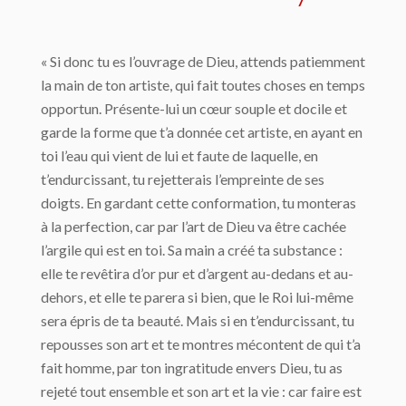
« Si donc tu es l’ouvrage de Dieu, attends patiemment
la main de ton artiste, qui fait toutes choses en temps
opportun. Présente-lui un cœur souple et docile et
garde la forme que t’a donnée cet artiste, en ayant en
toi l’eau qui vient de lui et faute de laquelle, en
t’endurcissant, tu rejetterais l’empreinte de ses
doigts. En gardant cette conformation, tu monteras
à la perfection, car par l’art de Dieu va être cachée
l’argile qui est en toi. Sa main a créé ta substance :
elle te revêtira d’or pur et d’argent au-dedans et au-
dehors, et elle te parera si bien, que le Roi lui-même
sera épris de ta beauté. Mais si en t’endurcissant, tu
repousses son art et te montres mécontent de qui t’a
fait homme, par ton ingratitude envers Dieu, tu as
rejeté tout ensemble et son art et la vie : car faire est