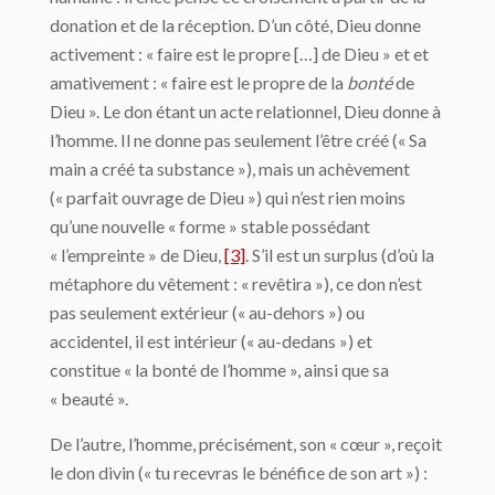
donation et de la réception. D’un côté, Dieu donne
activement : « faire est le propre […] de Dieu » et et
amativement : « faire est le propre de la
bonté
de
Dieu ». Le don étant un acte relationnel, Dieu donne à
l’homme. Il ne donne pas seulement l’être créé (« Sa
main a créé ta substance »), mais un achèvement
(« parfait ouvrage de Dieu ») qui n’est rien moins
qu’une nouvelle « forme » stable possédant
« l’empreinte » de Dieu,
[3]
. S’il est un surplus (d’où la
métaphore du vêtement : « revêtira »), ce don n’est
pas seulement extérieur (« au-dehors ») ou
accidentel, il est intérieur (« au-dedans ») et
constitue « la bonté de l’homme », ainsi que sa
« beauté ».
De l’autre, l’homme, précisément, son « cœur », reçoit
le don divin (« tu recevras le bénéfice de son art ») :