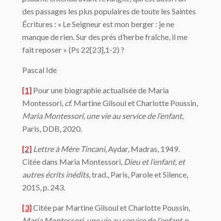
des passages les plus populaires de toute les Saintes
Écritures : « Le Seigneur est mon berger : je ne
manque de rien. Sur des prés d’herbe fraîche, il me
fait reposer » (Ps 22[23],1-2) ?
Pascal Ide
[1]
Pour une biographie actualisée de Maria
Montessori,
cf
. Martine Gilsoul et Charlotte Poussin,
Maria Montessori, une vie au service de l’enfant
,
Paris, DDB, 2020.
[2]
Lettre à Mère Tincani
, Aydar, Madras, 1949.
Citée dans Maria Montessori,
Dieu et l’enfant, et
autres écrits inédits
, trad., Paris, Parole et Silence,
2015, p. 243.
[3]
Citée par Martine Gilsoul et Charlotte Poussin,
Maria Montessori, une vie au service de l’enfant
, p.