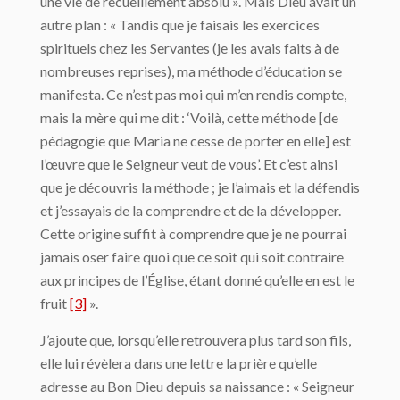
une vie de recueillement absolu ». Mais Dieu avait un
autre plan : « Tandis que je faisais les exercices
spirituels chez les Servantes (je les avais faits à de
nombreuses reprises), ma méthode d’éducation se
manifesta. Ce n’est pas moi qui m’en rendis compte,
mais la mère qui me dit : ‘Voilà, cette méthode [de
pédagogie que Maria ne cesse de porter en elle] est
l’œuvre que le Seigneur veut de vous’. Et c’est ainsi
que je découvris la méthode ; je l’aimais et la défendis
et j’essayais de la comprendre et de la développer.
Cette origine suffit à comprendre que je ne pourrai
jamais oser faire quoi que ce soit qui soit contraire
aux principes de l’Église, étant donné qu’elle en est le
fruit
[3]
».
J’ajoute que, lorsqu’elle retrouvera plus tard son fils,
elle lui révèlera dans une lettre la prière qu’elle
adresse au Bon Dieu depuis sa naissance : « Seigneur