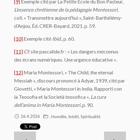
[9]
Exemple cité par La Petite École du Bon Pasteur,
L’essence chrétienne de la pédagogie Montessori
,
coll. « Transmettre aujourd’hui », Saint-Barthélémy-
d’Anjou, Éd. CRER-Bayard, 2021, p. 59.
[10]
Exemple cité
Ibid
., p. 60.
[11]
Cf
. site pascalide.fr : « Les dangers méconnus
des écrans numériques. Une urgence éducative ».
[12]
Maria Montessori, « The Child, the eternal
Messiah », discours prononcé à Adyar, 1939, cité par
Giovetti, « Maria Montessori in India. Rapporti con
la Teosofia et la Società teosofica »,
La cura
dell’anima in Maria Montessori
, p. 90.
,
,
,
26.4.2026
Homélie
Inédit
Spiritualité