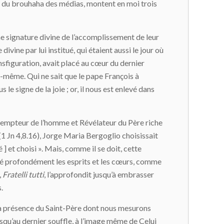
in du brouhaha des médias, montent en moi trois
ne signature divine de l’accomplissement de leur
ivine par lui institué, qui étaient aussi le jour où
ransfiguration, avait placé au cœur du dernier
ui-même. Qui ne sait que le pape François à
e signe de la joie ; or, il nous est enlevé dans
édempteur de l’homme et Révélateur du Père riche
1 Jn 4,8.16), Jorge Maria Bergoglio choisissait
] et choisi ». Mais, comme il se doit, cette
rqué profondément les esprits et les cœurs, comme
,
Fratelli tutti
, l’approfondit jusqu’à embrasser
.
 la présence du Saint-Père dont nous mesurons
usqu’au dernier souffle, à l’image même de Celui