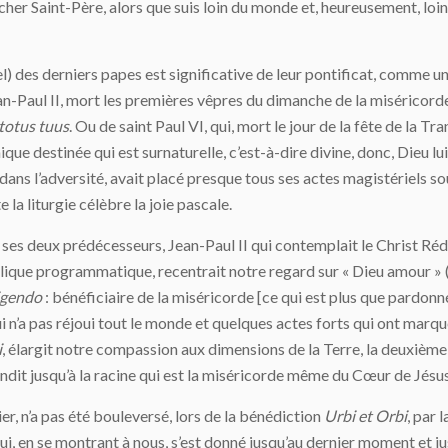
cher Saint-Père, alors que suis loin du monde et, heureusement, lo
el) des derniers papes est significative de leur pontificat, comme u
ean-Paul II, mort les premières vêpres du dimanche de la miséricorde d
totus tuus
. Ou de saint Paul VI, qui, mort le jour de la fête de la T
que destinée qui est surnaturelle, c’est-à-dire divine, donc, Dieu l
ns l’adversité, avait placé presque tous ses actes magistériels sous l
e la liturgie célèbre la joie pascale.
c ses deux prédécesseurs, Jean-Paul II qui contemplait le Christ R
clique programmatique, recentrait notre regard sur « Dieu amour » (
igendo
: bénéficiaire de la miséricorde [ce qui est plus que pardonné 
ui n’a pas réjoui tout le monde et quelques actes forts qui ont ma
i
, élargit notre compassion aux dimensions de la Terre, la deuxième
ondit jusqu’à la racine qui est la miséricorde même du Cœur de Jésus
 hier, n’a pas été bouleversé, lors de la bénédiction
Urbi et Orbi
, par
ui, en se montrant à nous, s’est donné jusqu’au dernier moment et j