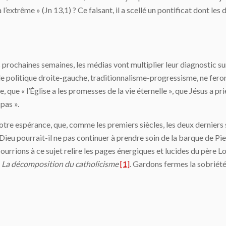
’à l’extrême » (Jn 13,1) ? Ce faisant, il a scellé un pontificat dont 
 prochaines semaines, les médias vont multiplier leur diagnostic sur 
le politique droite-gauche, traditionnalisme-progressisme, ne feront
, que « l’Église a les promesses de la vie éternelle », que Jésus a p
 pas ».
otre espérance, que, comme les premiers siècles, les deux derniers
eu pourrait-il ne pas continuer à prendre soin de la barque de Pier
ourrions à ce sujet relire les pages énergiques et lucides du père Lo
:
La décomposition du catholicisme
[1]
. Gardons fermes la sobriété 