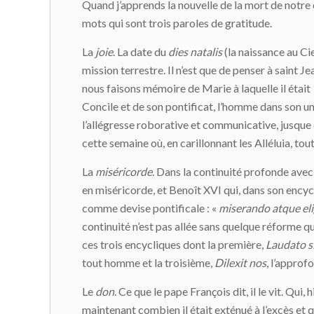
Quand j’apprends la nouvelle de la mort de notre 
mots qui sont trois paroles de gratitude.
La
joie
. La date du
dies natalis
(la naissance au Ci
mission terrestre. Il n’est que de penser à saint J
nous faisons mémoire de Marie à laquelle il était
Concile et de son pontificat, l’homme dans son uni
l’allégresse roborative et communicative, jusque da
cette semaine où, en carillonnant les Alléluia, tout
La
miséricorde
. Dans la continuité profonde ave
en miséricorde, et Benoît XVI qui, dans son ency
comme devise pontificale : «
miserando atque el
continuité n’est pas allée sans quelque réforme q
ces trois encycliques dont la première,
Laudato s
tout homme et la troisième,
Dilexit nos
, l’approf
Le
don
. Ce que le pape François dit, il le vit. Qui,
maintenant combien il était exténué à l’excès et q