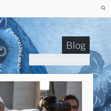
Blog
Home
À Dieu et merci, Pape François !
>
>