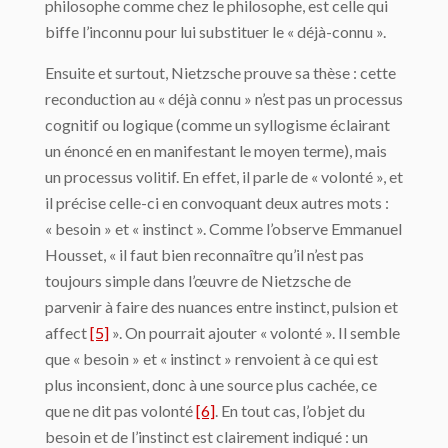
philosophe comme chez le philosophe, est celle qui
biffe l’inconnu pour lui substituer le « déjà-connu ».
Ensuite et surtout, Nietzsche prouve sa thèse : cette
reconduction au « déjà connu » n’est pas un processus
cognitif ou logique (comme un syllogisme éclairant
un énoncé en en manifestant le moyen terme), mais
un processus volitif. En effet, il parle de « volonté », et
il précise celle-ci en convoquant deux autres mots :
« besoin » et « instinct ». Comme l’observe Emmanuel
Housset, « il faut bien reconnaître qu’il n’est pas
toujours simple dans l’œuvre de Nietzsche de
parvenir à faire des nuances entre instinct, pulsion et
affect
[5]
». On pourrait ajouter « volonté ». Il semble
que « besoin » et « instinct » renvoient à ce qui est
plus inconsient, donc à une source plus cachée, ce
que ne dit pas volonté
[6]
. En tout cas, l’objet du
besoin et de l’instinct est clairement indiqué : un