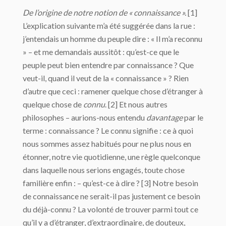
De l’origine de notre notion de « connaissance ».
[1]
L’explication suivante m’a été suggérée dans la rue :
j’entendais un homme du peuple dire : « Il m’a reconnu
» – et me demandais aussitôt : qu’est-ce que le
peuple peut bien entendre par connaissance ? Que
veut-il, quand il veut de la « connaissance » ? Rien
d’autre que ceci : ramener quelque chose d’étranger à
quelque chose de
connu
. [2] Et nous autres
philosophes – aurions-nous entendu
davantage
par le
terme : connaissance ? Le connu signifie : ce à quoi
nous sommes assez habitués pour ne plus nous en
étonner, notre vie quotidienne, une règle quelconque
dans laquelle nous serions engagés, toute chose
familière enfin : – qu’est-ce à dire ? [3] Notre besoin
de connaissance ne serait-il pas justement ce besoin
du déjà-connu ? La volonté de trouver parmi tout ce
qu’il y a d’étranger, d’extraordinaire, de douteux,