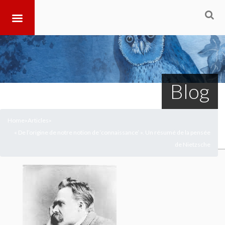
Blog
Home
Articles
>
>
« De l’origine de notre notion de ‘connaissance’ ». Un résumé de la pensée
de Nietzsche