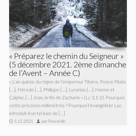
« Préparez le chemin du Seigneur »
(5 décembre 2021. 2ème dimanche
de l’Avent – Année C)
« L’an quinze du règne de l’empereur Tibère, Ponce Pilate
[…], Hérode […], Philippe […], Lysanias […], Hanne et
Caïphe, […] Jean, le fils de Zacharie » (Lc 3,1-2). Pourquoi
cette précision millimétrée ? Pourquoi l’évangéliste Luc
introduit-il un tel luxe de […]
5.12.2021
par Pascal Ide