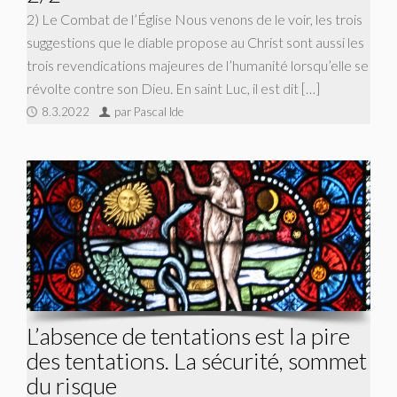
2) Le Combat de l’Église Nous venons de le voir, les trois
suggestions que le diable propose au Christ sont aussi les
trois revendications majeures de l’humanité lorsqu’elle se
révolte contre son Dieu. En saint Luc, il est dit […]
8.3.2022
par Pascal Ide
L’absence de tentations est la pire
des tentations. La sécurité, sommet
du risque