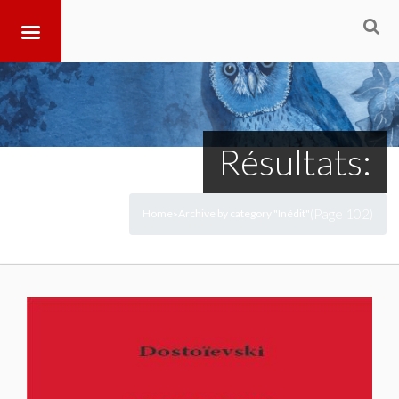
Résultats:
(Page 102)
Home
Archive by category "Inédit"
>