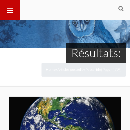
Résultats:
(Page 185)
Home
Articles posted by Pascal Ide
>