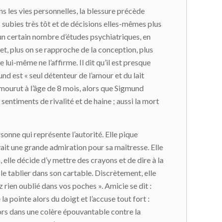
s les vies personnelles, la blessure précède
es subies très tôt et de décisions elles-mêmes plus
un certain nombre d’études psychiatriques, en
et, plus on se rapproche de la conception, plus
lui-même ne l’affirme. Il dit qu’il est presque
und est « seul détenteur de l’amour et du lait
us mourut à l’âge de 8 mois, alors que Sigmund
s sentiments de rivalité et de haine ; aussi la mort
rsonne qui représente l’autorité. Elle pique
vait une grande admiration pour sa maîtresse. Elle
a, elle décide d’y mettre des crayons et de dire à la
t le tablier dans son cartable. Discrètement, elle
 rien oublié dans vos poches ». Amicie se dit :
e la pointe alors du doigt et l’accuse tout fort :
 alors dans une colère épouvantable contre la