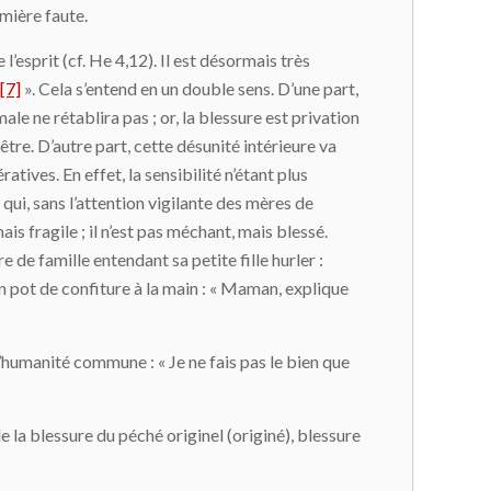
emière faute.
 l’esprit (cf. He 4,12). Il est désormais très
[7]
». Cela s’entend en un double sens. D’une part,
le ne rétablira pas ; or, la blessure est privation
être. D’autre part, cette désunité intérieure va
atives. En effet, la sensibilité n’étant plus
ui, sans l’attention vigilante des mères de
is fragile ; il n’est pas méchant, mais blessé.
e de famille entendant sa petite fille hurler :
un pot de confiture à la main : « Maman, explique
e l’humanité commune : « Je ne fais pas le bien que
e la blessure du péché originel (originé), blessure