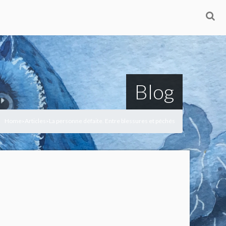
Blog
Home
Articles
La personne défaite. Entre blessures et péchés
>
>