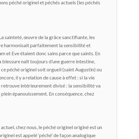
uons péché originel et péchés actuels (les péchés
La sainteté, œuvre de la grâce sanctifiante, les
dire harmonisait parfaitement la sensibilité et
Adam et Eve étaient donc sains parce que saints. En
a blessure naît toujours d’une guerre intestine,
 ce péché originel soit orgueil (saint Augustin) ou
core, il y a relation de cause à effet : si la vie
 retrouve intérieurement divisé : la sensibilité va
n du plein épanouissement. En conséquence, chez
actuel, chez nous, le péché originel originé est un
 originel est appelé ‘péché’ de façon analogique