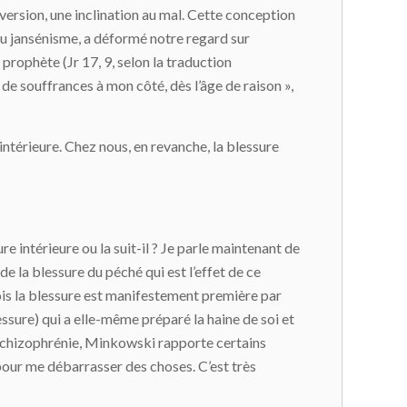
rversion, une inclination au mal. Cette conception
 du jansénisme, a déformé notre regard sur
prophète (Jr 17, 9, selon la traduction
s de souffrances à mon côté, dès l’âge de raison »,
ntérieure. Chez nous, en revanche, la blessure
re intérieure ou la suit-il ? Je parle maintenant de
de la blessure du péché qui est l’effet de ce
fois la blessure est manifestement première par
essure) qui a elle-même préparé la haine de soi et
a schizophrénie, Minkowski rapporte certains
pour me débarrasser des choses. C’est très