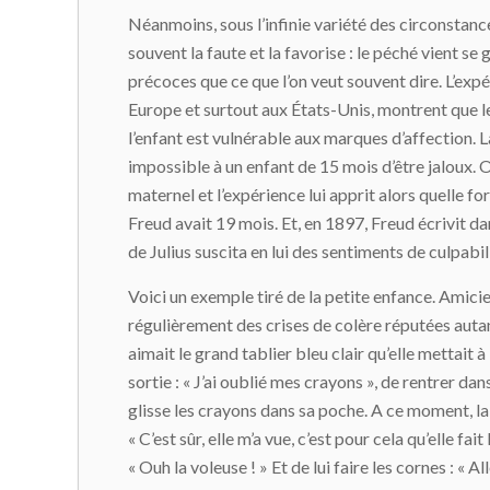
Néanmoins, sous l’infinie variété des circonstan
souvent la faute et la favorise : le péché vient se
précoces que ce que l’on veut souvent dire. L’ex
Europe et surtout aux États-Unis, montrent que le
l’enfant est vulnérable aux marques d’affection. La
impossible à un enfant de 15 mois d’être jaloux. Or
maternel et l’expérience lui apprit alors quelle for
Freud avait 19 mois. Et, en 1897, Freud écrivit da
de Julius suscita en lui des sentiments de culpabi
Voici un exemple tiré de la petite enfance. Amicie,
régulièrement des crises de colère réputées autant
aimait le grand tablier bleu clair qu’elle mettait à
sortie : « J’ai oublié mes crayons », de rentrer dan
glisse les crayons dans sa poche. A ce moment, la 
« C’est sûr, elle m’a vue, c’est pour cela qu’elle fa
« Ouh la voleuse ! » Et de lui faire les cornes : « 