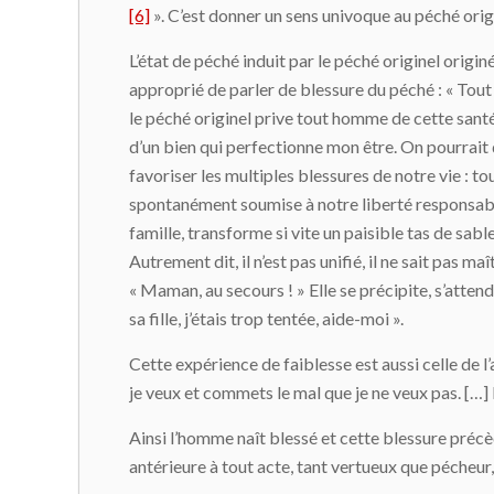
[6]
». C’est donner un sens univoque au péché origi
L’état de péché induit par le péché originel originé
approprié de parler de blessure du péché : « Tout
le péché originel prive tout homme de cette santé 
d’un bien qui perfectionne mon être. On pourrait q
favoriser les multiples blessures de notre vie : tou
spontanément soumise à notre liberté responsable,
famille, transforme si vite un paisible tas de sabl
Autrement dit, il n’est pas unifié, il ne sait pas m
« Maman, au secours ! » Elle se précipite, s’atten
sa fille, j’étais trop tentée, aide-moi ».
Cette expérience de faiblesse est aussi celle de l’a
je veux et commets le mal que je ne veux pas. […]
Ainsi l’homme naît blessé et cette blessure précèd
antérieure à tout acte, tant vertueux que pécheur,