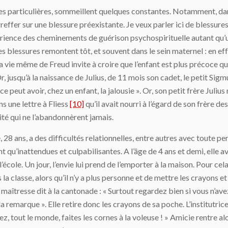
ces particulières, sommeillent quelques constantes. Notamment, dan
 greffer sur une blessure préexistante. Je veux parler ici de blessur
périence des cheminements de guérison psychospirituelle autant qu’
s blessures remontent tôt, et souvent dans le sein maternel : en eff
 vie même de Freud invite à croire que l’enfant est plus précoce que 
, jusqu’à la naissance de Julius, de 11 mois son cadet, le petit Sigm
ce peut avoir, chez un enfant, la jalousie ». Or, son petit frère Juli
ns une lettre à Fliess
[10]
qu’il avait nourri à l’égard de son frère de
lité qui ne l’abandonnèrent jamais.
 28 ans, a des difficultés relationnelles, entre autres avec toute pe
 qu’inattendues et culpabilisantes. A l’âge de 4 ans et demi, elle a
 l’école. Un jour, l’envie lui prend de l’emporter à la maison. Pour cel
s la classe, alors qu’il n’y a plus personne et de mettre les crayons e
maîtresse dit à la cantonade : « Surtout regardez bien si vous n’avez
it la remarque ». Elle retire donc les crayons de sa poche. L’institutric
Allez, tout le monde, faites les cornes à la voleuse ! » Amicie rentre