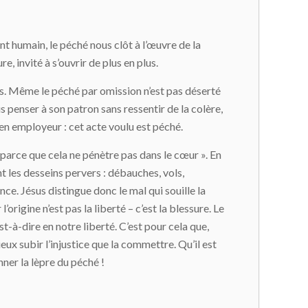
t humain, le péché nous clôt à l’œuvre de la
, invité à s’ouvrir de plus en plus.
és. Même le péché par omission n’est pas déserté
 penser à son patron sans ressentir de la colère,
ien employeur : cet acte voulu est péché.
r, parce que cela ne pénètre pas dans le cœur ». En
t les desseins pervers : débauches, vols,
ence. Jésus distingue donc le mal qui souille la
l’origine n’est pas la liberté – c’est la blessure. Le
t-à-dire en notre liberté. C’est pour cela que,
eux subir l’injustice que la commettre. Qu’il est
ner la lèpre du péché !