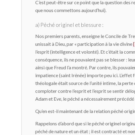
C’est peut-être sur ce point que la question des r
que nous commettons aujourd’hui).
a) Péché originel et blessure :
Nos premiers parents, enseigne le Concile de Trent
unissait à Dieu, par « participation à la vie divine
l’esprit (intelligence et volonté). Et c’était la c
conséquence, ils ne pouvaient pas se blesser : leur
ainsi que Freud l’a montré. Par contre, ils pouvai
impatience (saint Irénée) importe peu ici. L’effet fut
théologale était source de l’unité intime, la perte
comploter contre l’esprit et l’esprit se sentir dé
Adam et Eve, le péché a nécessairement précédé la
Qu’en est-il maintenant de la relation péché origi
Rappelons d’abord que si le péché originel origina
péché de nature et un état ; il est contracté et n