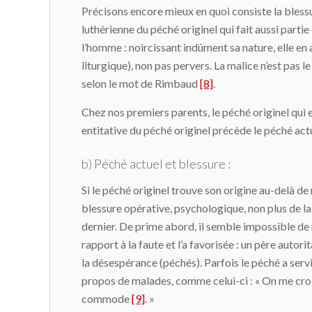
Précisons encore mieux en quoi consiste la blessur
luthérienne du péché originel qui fait aussi parti
l’homme : noircissant indûment sa nature, elle en 
liturgique), non pas pervers. La malice n’est pas l
selon le mot de Rimbaud
[8]
.
Chez nos premiers parents, le péché originel qui 
entitative du péché originel précède le péché act
b) Péché actuel et blessure :
Si le péché originel trouve son origine au-delà de 
blessure opérative, psychologique, non plus de la 
dernier. De prime abord, il semble impossible de 
rapport à la faute et l’a favorisée : un père autor
la désespérance (péchés). Parfois le péché a serv
propos de malades, comme celui-ci : « On me croi
commode
[9]
. »