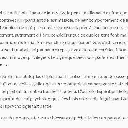
tte confusion. Dans une interview, le penseur allemand estime que
contrées lui « parlaient de leur maladie, de leur comportement, de le
ls attendaient de moi, prêtre, une réponse adaptée à leurs problèmes
ment, autrement dit à ne considérer que ce que les gens font, mais 
comme dans le mal. En revanche, « ce qui leur arrive », c’est l’arrière
a cause du mal à la loi par nature répressive et le salut chrétien à l
st un moyen privilégié. « Le signe que Dieu nous parle, c’est bien l
nt. »
ond mal et de plus en plus mal. Il réalise le même tour de passe-pas
on. Comme celle-ci, elle opère un redoutable escamotage verbal : ell
nterprétant du tout au tout leur contenu. D’où, « la disparition de l
profit du seul psychologique. Des trois ordres distingués par Blaise 
t la psychologie fait partie.
ces deux maux intérieurs : blessure et péché. Je les comparerai sur t