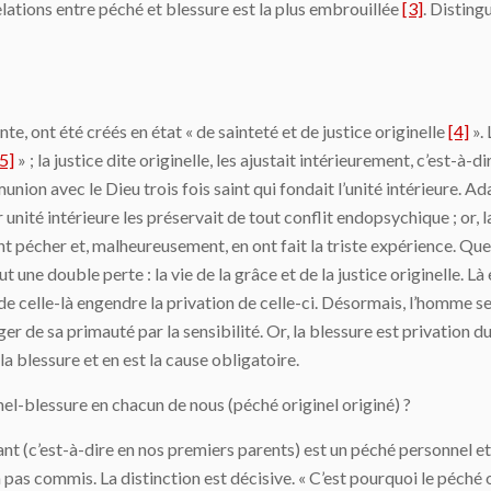
elations entre péché et blessure est la plus embrouillée
[3]
. Disting
e, ont été créés en état « de sainteté et de justice originelle
[4]
». 
[5]
» ; la justice dite originelle, les ajustait intérieurement, c’est-à-
ommunion avec le Dieu trois fois saint qui fondait l’unité intérieure. 
 unité intérieure les préservait de tout conflit endopsychique ; or, l
ent pécher et, malheureusement, en ont fait la triste expérience. Que
 une double perte : la vie de la grâce et de la justice originelle. Là en
 de celle-là engendre la privation de celle-ci. Désormais, l’homme se
loger de sa primauté par la sensibilité. Or, la blessure est privatio
 blessure et en est la cause obligatoire.
nel-blessure en chacun de nous (péché originel originé) ?
nt (c’est-à-dire en nos premiers parents) est un péché personnel et 
on pas commis. La distinction est décisive. « C’est pourquoi le péché