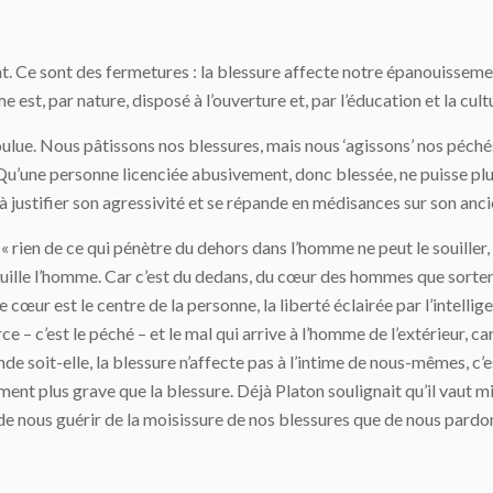
. Ce sont des fermetures : la blessure affecte notre épanouissemen
t, par nature, disposé à l’ouverture et, par l’éducation et la culture
voulue. Nous pâtissons nos blessures, mais nous ‘agissons’ nos péch
 Qu’une personne licenciée abusivement, donc blessée, ne puisse plus
 à justifier son agressivité et se répande en médisances sur son anc
t : « rien de ce qui pénètre du dehors dans l’homme ne peut le souille
souille l’homme. Car c’est du dedans, du cœur des hommes que sorten
 cœur est le centre de la personne, la liberté éclairée par l’intellig
ce – c’est le péché – et le mal qui arrive à l’homme de l’extérieur, car 
soit-elle, la blessure n’affecte pas à l’intime de nous-mêmes, c’es
ment plus grave que la blessure. Déjà Platon soulignait qu’il vaut mi
 nous guérir de la moisissure de nos blessures que de nous pardon