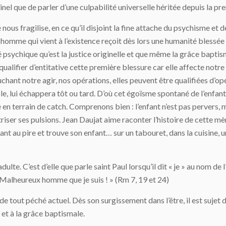
nel que de parler d’une culpabilité universelle héritée depuis la pr
 nous fragilise, en ce qu’il disjoint la fine attache du psychisme et de
 homme qui vient à l’existence reçoit dès lors une humanité blessée
psychique qu’est la justice originelle et que même la grâce baptisma
ualifier d’entitative cette première blessure car elle affecte notre 
chant notre agir, nos opérations, elles peuvent être qualifiées d’opér
 lui échappera tôt ou tard. D’où cet égoïsme spontané de l’enfant q
e en terrain de catch. Comprenons bien : l’enfant n’est pas pervers, ma
aîtriser ses pulsions. Jean Daujat aime raconter l’histoire de cette mèr
dant au pire et trouve son enfant… sur un tabouret, dans la cuisine, 
dulte. C’est d’elle que parle saint Paul lorsqu’il dit « je » au nom d
 Malheureux homme que je suis ! » (Rm 7, 19 et 24)
e tout péché actuel. Dès son surgissement dans l’être, il est sujet d
 et à la grâce baptismale.