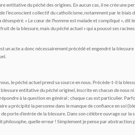
e entitative du péché des origines. En aucun cas, il ne crée une pe
e de l’inconscient collectif du catholicisme, notamment par le biais
a désespéré. « Le cœur de l’homme est malade et compliqué », dit le 
e fruit de la blessure, mais du péché actuel « qui a poussé ses racine
est un acte a donc nécessairement précédé et engendré la blessure i
uel.
nous, le péché actuel prend sa source en nous. Précède-t-il la blessu
blessure entitative du péché originel, inscrite en chacun de nous ni 
répondre à la question en général ; chaque cas est particulier. Par
itaire a précipité la personne dans le manque de confiance en soi (bl
i de porte d’entrée de la blessure. Dans son célèbre ouvrage sur l
t philosophe, quelle erreur ! Simplement je pense par abstraction 