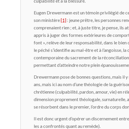
culpabilité et à la blessure.
Eugen Drewermann est un témoin privilégié de ce
son ministère
[1]
: jeune prêtre, les personnes ren
comprenaient rien ; et, à juste titre, je pense, i
appris à juger des formes extérieures de comporte
font », relève de leur responsabilité, dans le bien 
le péché s’identifie au mal-être et à l’angoisse, l
contemporaine du sacrement de la réconciliation, e
permettant d’atteindre notre plein épanouisseme
Drewermann pose de bonnes questions, mais il y rép
ans, mais ici au nom d’une théologie de la guéris
chrétienne (culpabilité, pardon, amour, vie) en réi
dimension proprement théologale, surnaturelle, au 
se résorbent dans le premier, l’ordre du corps don
Il est donc urgent d’opérer un discernement entre 
les a confrontés quant au remède).