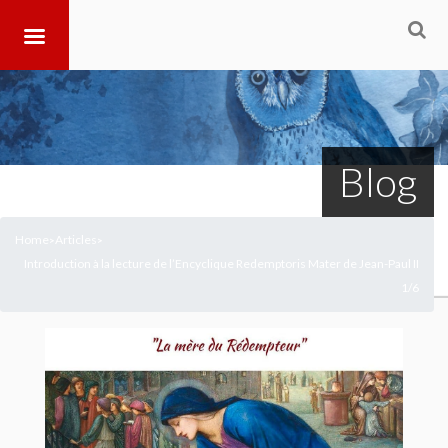
Blog
Home
Articles
>
>
Introduction à la lecture de l’Encyclique Redemptoris Mater de Jean-Paul II
1/6