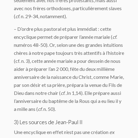
seulement avec nos frères protestants, mais aussi
avec nos frères orthodoxes, particulièrement slaves
(
cf
. n. 29-34, notamment).
– D’ordre plus pastoral et plus immédiat : cette
encyclique permet de préparer l’année mariale (
cf
.
numéros 48-50). Or, selon une des grandes intuitions
chères à notre pape toujours très attentifs à l’histoire
(cf. n. 3), cette année mariale a pour dessein de nous
aider à préparer l’an 2 000, fête du deux millième
anniversaire de la naissance du Christ, comme Marie,
par son désir et sa prière, prépara la venue du Fils de
Dieu dans notre chair (
cf
. Jn 1,14). Elle prépare aussi
l’anniversaire du baptême de la Rous qui a eu lieu il y
a mille ans (
cf
. n. 50).
3) Les sources de Jean-Paul II
Une encyclique en effet n’est pas une création
ex