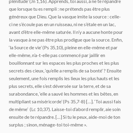
plénitude’ (Jn 1,16). Apprends, toi aussi, à ne te répandre
que lorsque tu es rempli : ne prétends pas être plus
généreux que Dieu. Que la vasque imite la source : celle-
ci ne s’écoule pas en un ruisseau, ni ne s’étale en un lac,
avant d’être elle-même saturée. Il n’y a aucune honte pour
la vasque à ne pas être plus prodigue que la source. Enfin,
‘la Source de vie’ (Ps 35,10), pleine en elle-même et par
elle-même, n’a-t-elle pas commencé par jaillir en
bouillonnant sur les espaces les plus proches et les plus
secrets des cieux, ‘qu’elle a remplis de sa bonté’ ? Ensuite
seulement, une fois remplis les lieux les plus hauts et les
plus secrets, elle s’est déversée sur la terre, et de sa
surabondance, ‘elle a sauvé les hommes et les bêtes, en
multipliant sa miséricorde’ (Ps 35,7-8) […]. ‘Toi aussi fais
de même’ (Lc 10,37). Laisse-toi d’abord remplir, aie soin
ensuite de te répandre. […] Si tu le peux, aide-moi de ton
surplus ; sinon, ménage-toi toi-même ».