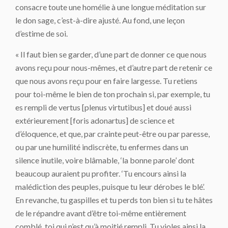
consacre toute une homélie à une longue méditation sur
le don sage, c’est-à-dire ajusté. Au fond, une leçon
d’estime de soi.
« Il faut bien se garder, d’une part de donner ce que nous
avons reçu pour nous-mêmes, et d’autre part de retenir ce
que nous avons reçu pour en faire largesse. Tu retiens
pour toi-même le bien de ton prochain si, par exemple, tu
es rempli de vertus [
plenus virtutibus
] et doué aussi
extérieurement [
foris adonartus
] de science et
d’éloquence, et que, par crainte peut-être ou par paresse,
ou par une humilité indiscrète, tu enfermes dans un
silence inutile, voire blâmable, ‘la bonne parole’ dont
beaucoup auraient pu profiter. ‘Tu encours ainsi la
malédiction des peuples, puisque tu leur dérobes le blé’.
En revanche, tu gaspilles et tu perds ton bien si tu te hâtes
de le répandre avant d’être toi-même entièrement
comblé, toi qui n’est qu’à moitié rempli. Tu violes ainsi la