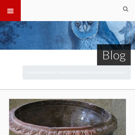
Blog
Home
Spiritualité-Théologie
L’estime de soi selon St Bernard
>
>