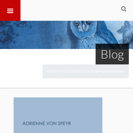
Blog
Home
Trois femmes et le Seigneur (recension)
>
>