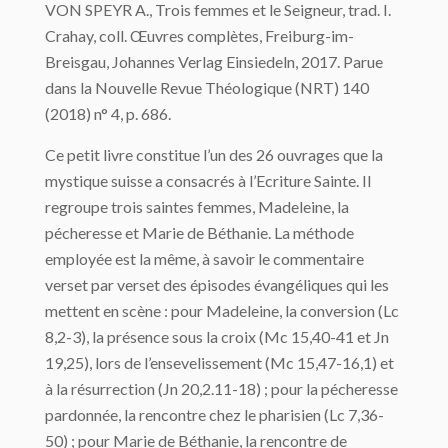
VON SPEYR A., Trois femmes et le Seigneur, trad. I.
Crahay, coll. Œuvres complètes, Freiburg-im-
Breisgau, Johannes Verlag Einsiedeln, 2017. Parue
dans la Nouvelle Revue Théologique (NRT) 140
(2018) n° 4, p. 686.
Ce petit livre constitue l’un des 26 ouvrages que la
mystique suisse a consacrés à l’Ecriture Sainte. Il
regroupe trois saintes femmes, Madeleine, la
pécheresse et Marie de Béthanie. La méthode
employée est la même, à savoir le commentaire
verset par verset des épisodes évangéliques qui les
mettent en scène : pour Madeleine, la conversion (Lc
8,2-3), la présence sous la croix (Mc 15,40-41 et Jn
19,25), lors de l’ensevelissement (Mc 15,47-16,1) et
à la résurrection (Jn 20,2.11-18) ; pour la pécheresse
pardonnée, la rencontre chez le pharisien (Lc 7,36-
50) ; pour Marie de Béthanie, la rencontre de