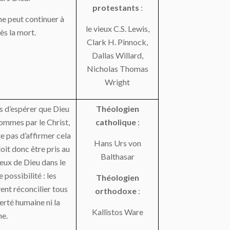
protestants
:
ne peut continuer à
le vieux C.S. Lewis,
ès la mort.
Clark H. Pinnock,
Dallas Willard,
Nicholas Thomas
Wright
s d’espérer que Dieu
Théologien
ommes par le Christ,
catholique
:
e pas d’affirmer cela
Hans Urs von
oit donc être pris au
Balthasar
ieux de Dieu dans le
 possibilité : les
Théologien
ent réconcilier tous
orthodoxe
:
erté humaine ni la
Kallistos Ware
ne.