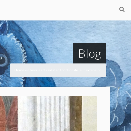
Blog
Home
Théories du salut en fonction de leur extension
>
>