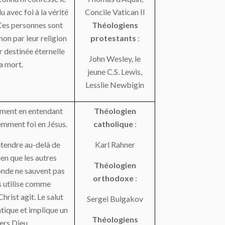
u avec foi à la vérité
Concile Vatican Il
 Ces personnes sont
Théologiens
 non par leur religion
protestants
:
r destinée éternelle
John Wesley, le
la mort.
jeune C.S. Lewis,
Lesslie Newbigin
lement en entendant
Théologien
emment foi en Jésus.
catholique
:
étendre au-delà de
Karl Rahner
bien que les autres
Théologien
monde ne sauvent pas
orthodoxe
:
s utilise comme
hrist agit. Le salut
Sergei Bulgakov
tique et implique un
Théologiens
ers Dieu.