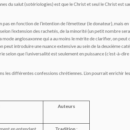
s du salut (sotériologies) est que le Christ et seul le Christ est 
n pas en fonction de l’intention de l’émetteur (le donateur), mais en
elon l’extension des rachetés, de la minorité (un petit nombre ser
nt la mode anglosaxonne qui a au moins le mérite de clarifier, on pe
L’on peut introduire une nuance extensive au sein de la deuxième caté
ie selon que l’universalité est seulement en puissance (c’est-à-dire 
ns les différentes confessions chrétiennes. L’on pourrait enrichir le
u
Auteurs
lement en entendant
Tradition
: