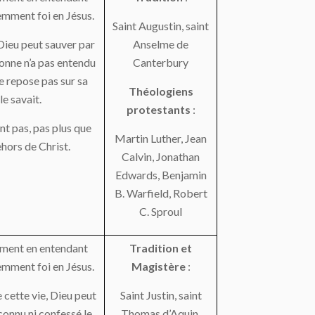
emment foi en Jésus.
Saint Augustin, saint
Dieu peut sauver par
Anselme de
onne n’a pas entendu
Canterbury
ne repose pas sur sa
Théologiens
le savait.
protestants
:
nt pas, pas plus que
Martin Luther, Jean
hors de Christ.
Calvin, Jonathan
Edwards, Benjamin
B. Warfield, Robert
C. Sproul
lement en entendant
Tradition et
emment foi en Jésus.
Magistère
:
 cette vie, Dieu peut
Saint Justin, saint
connu ni confessé le
Thomas d’Aquin,