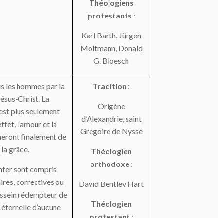
Théologiens
protestants
:
Karl Barth, Jürgen
Moltmann, Donald
G. Bloesch
s les hommes par la
Tradition
:
ésus-Christ. La
Origène
’est plus seulement
d’Alexandrie, saint
ffet, l’amour et la
Grégoire de Nysse
heront finalement de
 la grâce.
Théologien
orthodoxe
:
enfer sont compris
res, correctives ou
David Bentlev Hart
essein rédempteur de
Théologien
e éternelle d’aucune
protestant
: