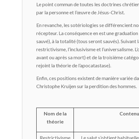
Le point commun de toutes les doctrines chrétienne
par la personne et l’œuvre de Jésus-Christ.
En revanche, les sotériologies se différencient no
récepteur. La conséquence en est une graduation s
sauvé), à la totalité (tous seront sauvés). Suiva
restrictivisme, l’inclusivisme et l’universalisme. 
avant ou après sa mort) et de la troisième catégor
rejoint la théorie de l’apocatastase).
Enfin, ces positions existent de manière variée da
Christophe Kruijen sur la perdition des hommes.
Nom de la
Conten
théorie
Restrictivisme
Le salut s’obtient habituel