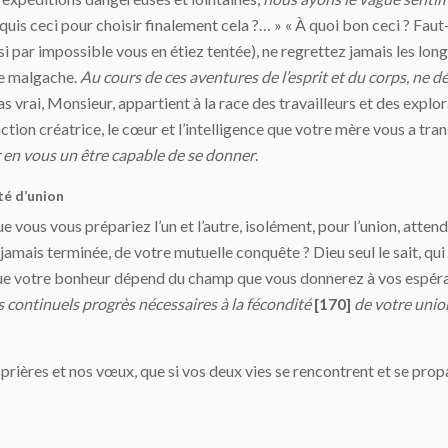
uis ceci pour choisir finalement cela ?… » « À quoi bon ceci ? Faut
si par impossible vous en étiez tentée), ne regrettez jamais les lon
se malgache.
Au cours de ces aventures de l’esprit et du corps, ne 
l pas vrai, Monsieur, appartient à la race des travailleurs et des explo
action créatrice, le cœur et l’intelligence que votre mère vous a tra
 en vous un être capable de se donner
.
ité d’union
ue vous vous prépariez l’un et l’autre, isolément, pour l’union, attend
e, jamais terminée, de votre mutuelle conquête ? Dieu seul le sait, q
t que votre bonheur dépend du champ que vous donnerez à vos espéra
s continuels progrès nécessaires à la fécondité
[170]
de votre union
 prières et nos vœux, que si vos deux vies se rencontrent et se pro