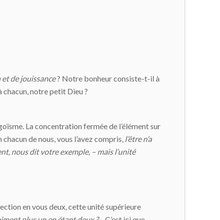
 et de jouissance
? Notre bonheur consiste-t-il à
 chacun, notre petit Dieu ?
égoïsme. La concentration fermée de l’élément sur
En chacun de nous, vous l’avez compris,
l’être n’a
nt, nous dit votre exemple, – mais l’unité
ection en vous deux, cette unité supérieure
ment plus un en étant deux ?
– C’est ici que,