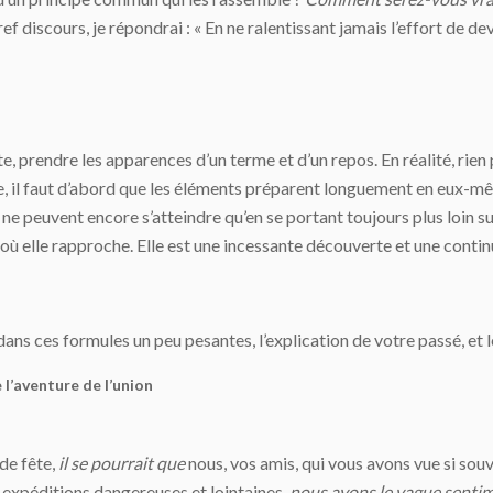
ef discours, je répondrai : « En ne ralentissant jamais l’effort de
te, prendre les apparences d’un terme et d’un repos. En réalité, rien 
re, il faut d’abord que les éléments préparent longuement en eux-
ils ne peuvent encore s’atteindre qu’en se portant toujours plus loin 
où elle rapproche. Elle est une incessante découverte et une contin
ans ces formules un peu pesantes, l’explication de votre passé, et 
 l’aventure de l’union
de fête,
il se pourrait que
nous, vos amis, qui vous avons vue si souv
 expéditions dangereuses et lointaines,
nous ayons le vague sentim