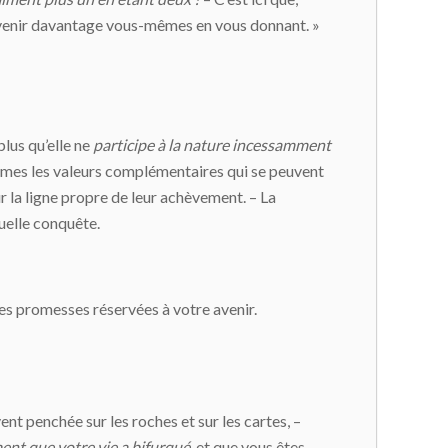
 devenir davantage vous-mêmes en vous donnant. »
plus qu’elle ne
participe à la nature incessamment
mêmes les valeurs complémentaires qui se peuvent
sur la ligne propre de leur achèvement. – La
uelle conquête.
les promesses réservées à votre avenir.
ent penchée sur les roches et sur les cartes, –
ent que votre vie a bifurqué
, et que vous êtes