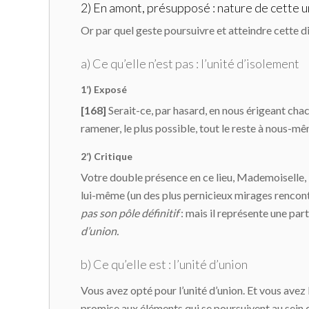
2) En amont, présupposé : nature de cette u
Or par quel geste poursuivre et atteindre cette d
a) Ce qu’elle n’est pas : l’unité d’isolement
1’) Exposé
[168]
Serait-ce, par hasard, en nous érigeant ch
ramener, le plus possible, tout le reste à nous-m
2’) Critique
Votre double présence en ce lieu, Mademoiselle, 
lui-même (un des plus pernicieux mirages rencontré
pas son pôle définitif
: mais il représente une par
d’union.
b) Ce qu’elle est : l’unité d’union
Vous avez opté pour l’unité d’union. Et vous avez
promise aux éléments qui se poursuivent au sein