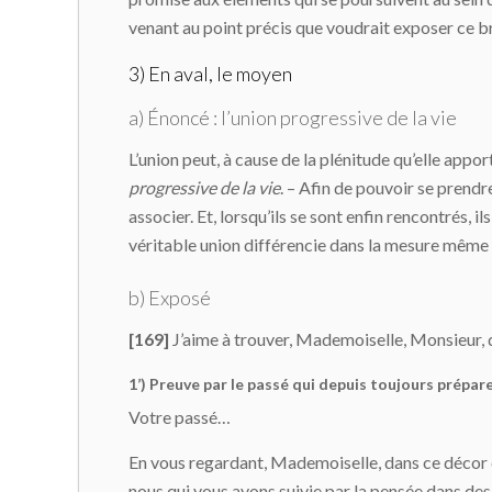
venant au point précis que voudrait exposer ce br
3) En aval, le moyen
a) Énoncé : l’union progressive de la vie
L’union peut, à cause de la plénitude qu’elle appor
progressive de la vie
. – Afin de pouvoir se prend
associer. Et, lorsqu’ils se sont enfin rencontrés, 
véritable union différencie dans la mesure même 
b) Exposé
[169]
J’aime à trouver, Mademoiselle, Monsieur, d
1’) Preuve par le passé qui depuis toujours prépare
Votre passé…
En vous regardant, Mademoiselle, dans ce décor 
nous qui vous avons suivie par la pensée dans des