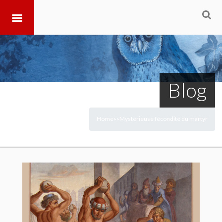
Blog
Home
Mystérieuse fécondité du martyr
>
>