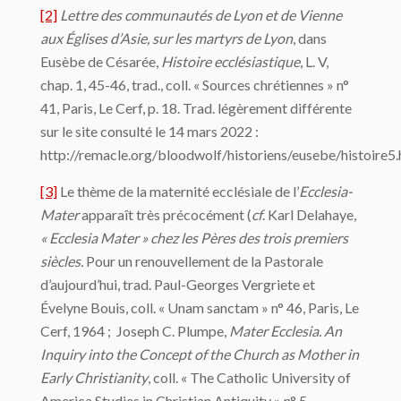
[2]
Lettre des communautés de Lyon et de Vienne
aux
Église
s d’Asie, sur les martyrs de Lyon
, dans
Eusèbe de Césarée,
Histoire ecclésiastique
, L. V,
chap. 1, 45-46, trad., coll. « Sources chrétiennes » n°
41, Paris, Le Cerf, p. 18. Trad. légèrement différente
sur le site consulté le 14 mars 2022 :
http://remacle.org/bloodwolf/historiens/eusebe/histoire5
[3]
Le thème de la maternité ecclésiale de l’
Ecclesia-
Mater
apparaît très précocément (
cf
. Karl Delahaye,
« Ecclesia Mater » chez les Pères des trois premiers
siècles.
Pour un renouvellement de la Pastorale
d’aujourd’hui, trad. Paul-Georges Vergriete et
Évelyne Bouis, coll. « Unam sanctam » n° 46, Paris, Le
Cerf, 1964 ; Joseph C. Plumpe,
Mater Ecclesia. An
Inquiry into the Concept of the Church as Mother in
Early Christianity
, coll. « The Catholic University of
America Studies in Christian Antiquity » n° 5,