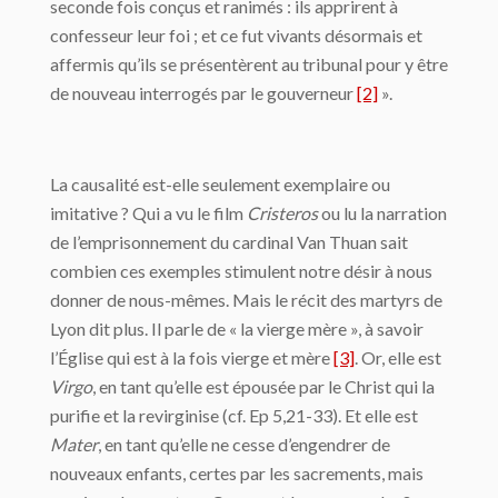
seconde fois conçus et ranimés : ils apprirent à
confesseur leur foi ; et ce fut vivants désormais et
affermis qu’ils se présentèrent au tribunal pour y être
de nouveau interrogés par le gouverneur
[2]
».
La causalité est-elle seulement exemplaire ou
imitative ? Qui a vu le film
Cristeros
ou lu la narration
de l’emprisonnement du cardinal Van Thuan sait
combien ces exemples stimulent notre désir à nous
donner de nous-mêmes. Mais le récit des martyrs de
Lyon dit plus. Il parle de « la vierge mère », à savoir
l’Église qui est à la fois vierge et mère
[3]
. Or, elle est
Virgo
, en tant qu’elle est épousée par le Christ qui la
purifie et la revirginise (cf. Ep 5,21-33). Et elle est
Mater
, en tant qu’elle ne cesse d’engendrer de
nouveaux enfants, certes par les sacrements, mais