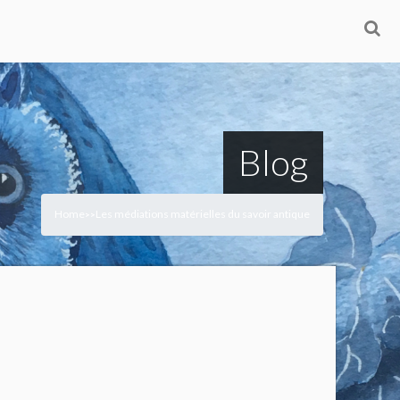
Blog
Home
Les médiations matérielles du savoir antique
>
>