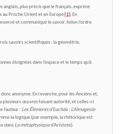
re anglais, plus précis que le français, exprime
ses au Proche Orient et en Europe
[1]
. En
conservé et communiqué le savoir. Selon l’ordre
trois savoirs scientifiques : la géométrie,
onnes éloignées dans l’espace et le temps qu’à
, donc anonyme. En revanche, pour les Anciens et,
ou plusieurs
œuvres
faisant autorité, et celles-ci
 l’auteur :
Les
Éléments
d’Euclide ;
L’Almageste
mme la logique (par exemple, la rhétorique est
ise dans
La métaphysique
d’Aristote).