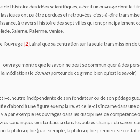
 de l’histoire des idées scientifiques, a écrit un ouvrage dont le tit
classiques ont pu être perdues et retrouvées, c’est-à-dire transmi
issance, à travers l’histoire des sept villes qui ont principalement 
ède, Salerne, Palerme, Venise.
de l’ouvrage
[2]
, ainsi que sa centration sur la seule transmission de 
: l’ouvrage montre que le savoir ne peut se communiquer à des pers
 la médiation (le
donum
porteur de ce grand bien qu’est le savoir) :
jective, neutre, indépendante de son fondateur ou de son pédagogue
ifie d’abord à une figure exemplaire, et celle-ci s’incarne dans une 
 y a par exemple les ouvrages dans les disciplines de compétence de
uvres canoniques existent aussi dans les autres champs du savoir co
 ou la philosophie (par exemple, la philosophie première se cristall