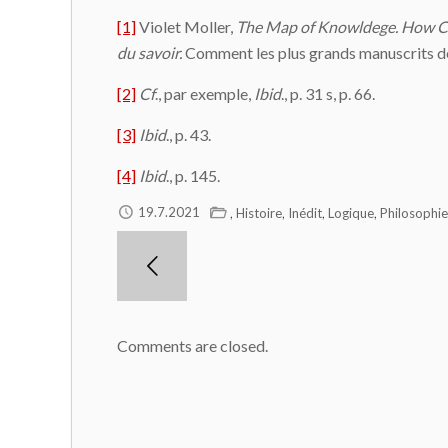
[1]
Violet Moller,
The Map of Knowldege. How Cla
du savoir.
Comment les plus grands manuscrits de l
[2]
Cf
., par exemple,
Ibid
., p. 31 s, p. 66.
[3]
Ibid
., p. 43.
[4]
Ibid
., p. 145.
,
,
,
,
19.7.2021
Histoire
Inédit
Logique
Philosophie
Comments are closed.