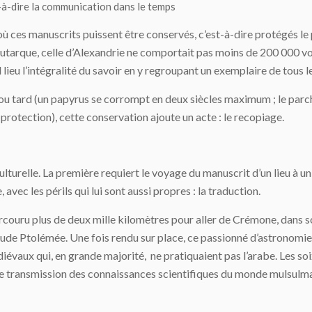
t-à-dire la communication dans le temps
 où ces manuscrits puissent être conservés, c’est-à-dire protégés le 
 Plutarque, celle d’Alexandrie ne comportait pas moins de 200 000 
l lieu l’intégralité du savoir en y regroupant un exemplaire de tous 
u tard (un papyrus se corrompt en deux siècles maximum ; le parche
protection), cette conservation ajoute un acte : le recopiage.
lturelle. La première requiert le voyage du manuscrit d’un lieu à un
ec les périls qui lui sont aussi propres : la traduction.
couru plus de deux mille kilomètres pour aller de Crémone, dans son
ude Ptolémée. Une fois rendu sur place, ce passionné d’astronomie 
édiévaux qui, en grande majorité, ne pratiquaient pas l’arabe. Les s
re de transmission des connaissances scientifiques du monde mulsul