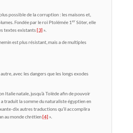
plus possible de la corruption : les maisons et,
er
volumes. Fondée par le roi Ptolémée 1
Sôter, elle
les textes existants
[3]
».
min est plus résistant, mais a de multiples
 autre, avec les dangers que les longs exodes
 Italie natale, jusqu’à Tolède afin de pouvoir
a traduit la somme du naturaliste égyptien en
oixante-dix autres traductions qu’il accomplira
man au monde chrétien
[4]
».