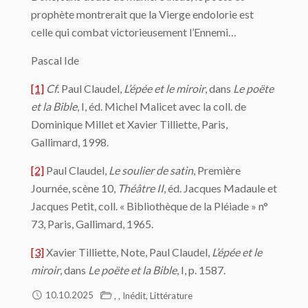
prophète montrerait que la Vierge endolorie est
celle qui combat victorieusement l’Ennemi…
Pascal Ide
[1]
Cf
. Paul Claudel,
L’épée et le miroir
, dans
Le poëte
et la Bible
, I, éd. Michel Malicet avec la coll. de
Dominique Millet et Xavier Tilliette, Paris,
Gallimard, 1998.
[2]
Paul Claudel,
Le soulier de satin
, Première
Journée, scène 10,
Théâtre II
, éd. Jacques Madaule et
Jacques Petit, coll. « Bibliothèque de la Pléiade » n°
73, Paris, Gallimard, 1965.
[3]
Xavier Tilliette, Note, Paul Claudel,
L’épée et le
miroir
, dans
Le poëte et la Bible
, I, p. 1587.
,
,
,
10.10.2025
Inédit
Littérature