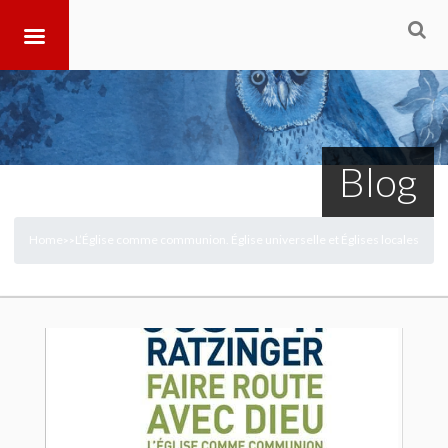
Blog
Home
L’Église comme communion. Église universelle et Églises locales
>
>