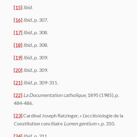
[15]
Ibid
.
[16]
Ibid
., p. 307.
[17]
Ibid
., p. 308.
[18]
Ibid
., p. 308.
[19]
Ibid
., p. 309.
[20]
Ibid
., p. 309.
[21]
Ibid
., p. 309-311.
[22]
La Documentation catholique
, 1895 (1985), p.
484-486.
[23]
Cardinal Joseph Ratzinger, « L’ecclésiologie de la
Constitution conciliaire
Lumen gentium
», p. 310.
[24]
Ibid
., p. 311.