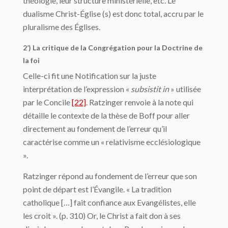
théologie, leur structure ministérielle, etc. Le
dualisme Christ-Église (s) est donc total, accru par le
pluralisme des Églises.
2’) La critique de la Congrégation pour la Doctrine de
la foi
Celle-ci fit une Notification sur la juste
interprétation de l’expression «
subsistit in
» utilisée
par le Concile
[22]
. Ratzinger renvoie à la note qui
détaille le contexte de la thèse de Boff pour aller
directement au fondement de l’erreur qu’il
caractérise comme un « relativisme ecclésiologique
».
Ratzinger répond au fondement de l’erreur que son
point de départ est l’Évangile. « La tradition
catholique […] fait confiance aux Evangélistes, elle
les croit ». (p. 310) Or, le Christ a fait don à ses