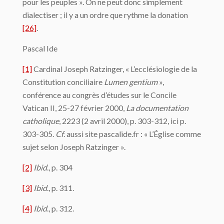
pour les peuples ». On ne peut donc simplement
dialectiser ; il y a un ordre que rythme la donation
[26]
.
Pascal Ide
[1]
Cardinal Joseph Ratzinger, « L’ecclésiologie de la
Constitution conciliaire
Lumen gentium
»,
conférence au congrès d’études sur le Concile
Vatican II, 25-27 février 2000,
La documentation
catholique
, 2223 (2 avril 2000), p. 303-312, ici p.
303-305.
Cf
. aussi site pascalide.fr : « L’Église comme
sujet selon Joseph Ratzinger ».
[2]
Ibid
., p. 304
[3]
Ibid
., p. 311.
[4]
Ibid
., p. 312.