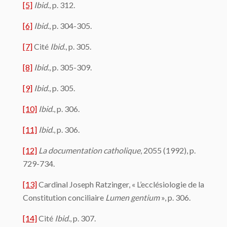
[5]
Ibid
., p. 312.
[6]
Ibid
., p. 304-305.
[7]
Cité
Ibid
., p. 305.
[8]
Ibid
., p. 305-309.
[9]
Ibid
., p. 305.
[10]
Ibid
., p. 306.
[11]
Ibid
., p. 306.
[12]
La documentation catholique
, 2055 (1992), p.
729-734.
[13]
Cardinal Joseph Ratzinger, « L’ecclésiologie de la
Constitution conciliaire
Lumen gentium
», p. 306.
[14]
Cité
Ibid
., p. 307.