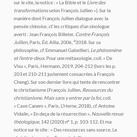
sur le site, la notice : « La Bible et le
Livre des
transformations
selon François Jullien »). Sur la
manière dont François Jullien dialogue avec la
pensée chinoise,
cf
. les critiques d’un sinologue
averti : Jean François Billeter,
Contre François
4
Jullien
, Paris, Éd. Allia, 2006,
2018. Sur sa
philosophie,
cf
. Emmanuel Gabellieri,
Le phénomène
et l’entre-deux
. Pour une métaxologie, coll. « De
Visu », Paris, Hermann, 2019, 204-212 (hors les p.
203 et 210-211 justement consacrées à François
Cheng). Sur son dernier livre qui tente de rencontrer
le christianisme (François Jullien,
Ressources du
christianisme. Mais sans y entrer par la foi
, coll.
« Cave Canem », Paris, L’Herne, 2018),
cf
. Antoine
Vidalin, « En deça de la résurrection »,
Nouvelle revue
théologique
, 142 (2020) n° 1, p. 103-112. Et ma
notice sur le site : « Des ressources sans source. Le