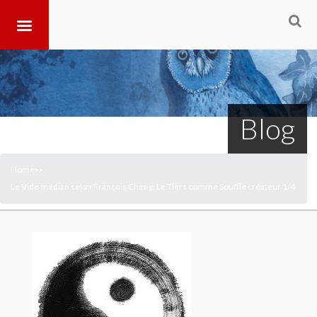
Blog
Home
>
>
Le Vide médian selon François Cheng. Le Tiers comme Souffle créateur 1/4