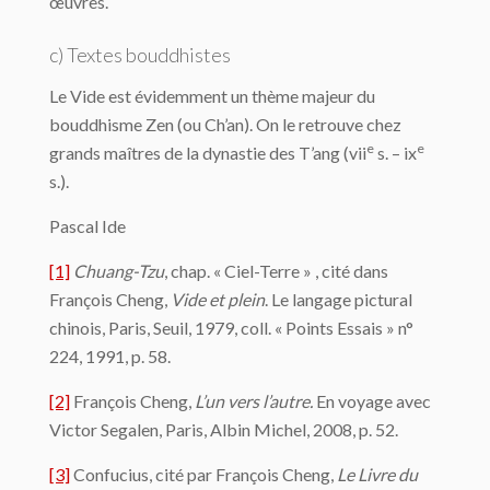
œuvres.
c) Textes bouddhistes
Le Vide est évidemment un thème majeur du
bouddhisme Zen (ou Ch’an). On le retrouve chez
e
e
grands maîtres de la dynastie des T’ang (vii
s. – ix
s.).
Pascal Ide
[1]
Chuang-Tzu
, chap. « Ciel-Terre » , cité dans
François Cheng,
Vide et plein
. Le langage pictural
chinois, Paris, Seuil, 1979, coll. « Points Essais » n°
224, 1991, p. 58.
[2]
François Cheng,
L’un vers l’autre.
En voyage avec
Victor Segalen, Paris, Albin Michel, 2008, p. 52.
[3]
Confucius, cité par François Cheng,
Le Livre du