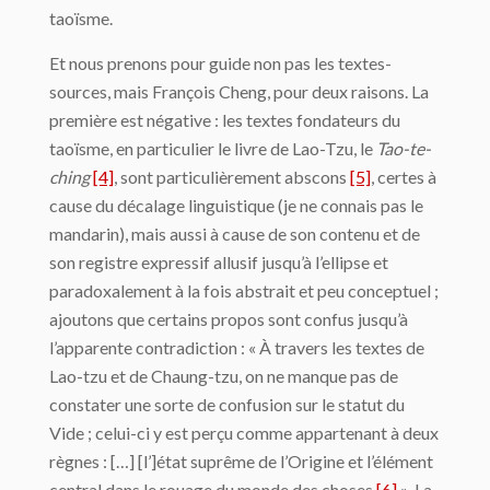
taoïsme.
Et nous prenons pour guide non pas les textes-
sources, mais François Cheng, pour deux raisons. La
première est négative : les textes fondateurs du
taoïsme, en particulier le livre de Lao-Tzu, le
Tao-te-
ching
[4]
, sont particulièrement abscons
[5]
, certes à
cause du décalage linguistique (je ne connais pas le
mandarin), mais aussi à cause de son contenu et de
son registre expressif allusif jusqu’à l’ellipse et
paradoxalement à la fois abstrait et peu conceptuel ;
ajoutons que certains propos sont confus jusqu’à
l’apparente contradiction : « À travers les textes de
Lao-tzu et de Chaung-tzu, on ne manque pas de
constater une sorte de confusion sur le statut du
Vide ; celui-ci y est perçu comme appartenant à deux
règnes : […] [l’]état suprême de l’Origine et l’élément
central dans le rouage du monde des choses
[6]
». La