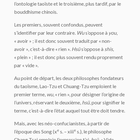
l’ontologie taoïste et le troisième, plus tardif, par le
bouddhisme chinois.
Les premiers, souvent confondus, peuvent
s’identifier par leur contraire.
Wu
s’oppose à
you
,
« avoir » ; il est donc souvent traduit par « non-
avoir », c’est-à-dire « rien ».
Hsü
s’oppose à
shis
,
« plein » ; il est donc plus souvent rendu proprement
par « vide ».
Au point de départ, les deux philosophes fondateurs
du taoïsme, Lao-Tzu et Chuang-Tzu emploient le
premier terme,
wu
, « rien », pour désigner l’origine de
l’univers, réservant le deuxième,
hsü
, pour signifier le
terme, c’est-à-dire l’état auquel tout être doit tendre.
Mais, avec les néo-confucianistes, à partir de
e
e
l’époque des Song (x
s. – xiii
s.), le philosophe
Chang Tsai emploie l’expression t’ai-
hsü
, « Vide