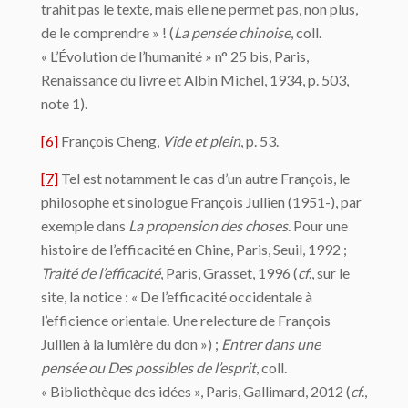
trahit pas le texte, mais elle ne permet pas, non plus,
de le comprendre » ! (
La pensée chinoise
, coll.
« L’Évolution de l’humanité » n° 25 bis, Paris,
Renaissance du livre et Albin Michel, 1934, p. 503,
note 1).
[6]
François Cheng,
Vide et plein
, p. 53.
[7]
Tel est notamment le cas d’un autre François, le
philosophe et sinologue François Jullien (1951-), par
exemple dans
La propension des choses
. Pour une
histoire de l’efficacité en Chine, Paris, Seuil, 1992 ;
Traité de l’efficacité
, Paris, Grasset, 1996 (
cf
., sur le
site, la notice : « De l’efficacité occidentale à
l’efficience orientale. Une relecture de François
Jullien à la lumière du don ») ;
Entrer dans une
pensée ou Des possibles de l’esprit
, coll.
« Bibliothèque des idées », Paris, Gallimard, 2012 (
cf
.,