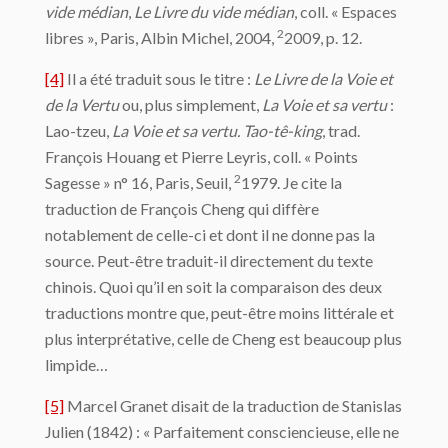
vide médian
,
Le Livre du vide médian
, coll. « Espaces
2
libres », Paris, Albin Michel, 2004,
2009, p. 12.
[4]
Il a été traduit sous le titre :
Le Livre de la Voie et
de la Vertu
ou, plus simplement,
La Voie et sa vertu
:
Lao-tzeu,
La Voie et sa vertu.
Tao-tê-king
, trad.
François Houang et Pierre Leyris, coll. « Points
2
Sagesse » n° 16, Paris, Seuil,
1979. Je cite la
traduction de François Cheng qui diffère
notablement de celle-ci et dont il ne donne pas la
source. Peut-être traduit-il directement du texte
chinois. Quoi qu’il en soit la comparaison des deux
traductions montre que, peut-être moins littérale et
plus interprétative, celle de Cheng est beaucoup plus
limpide…
[5]
Marcel Granet disait de la traduction de Stanislas
Julien (1842) : « Parfaitement consciencieuse, elle ne