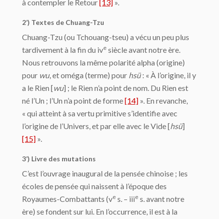
à contempler le Retour
[13]
».
2’) Textes de Chuang-Tzu
Chuang-Tzu (ou Tchouang-tseu) a vécu un peu plus
e
tardivement à la fin du iv
siècle avant notre ère.
Nous retrouvons la même polarité alpha (origine)
pour
wu
, et oméga (terme) pour
hsü
: « À l’origine, il y
a le Rien [
wu
] ; le Rien n’a point de nom. Du Rien est
né l’Un ; l’Un n’a point de forme
[14]
». En revanche,
« qui atteint à sa vertu primitive s’identifie avec
l’origine de l’Univers, et par elle avec le Vide [
hsü
]
[15]
».
3’) Livre des mutations
C’est l’ouvrage inaugural de la pensée chinoise ; les
écoles de pensée qui naissent à l’époque des
e
e
Royaumes-Combattants (v
s. – iii
s. avant notre
ère) se fondent sur lui. En l’occurrence, il est à la