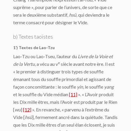
suprême », pour parler de l’univers, de sorte que ce
sera le deuxième substantif,
hsü
, qui deviendra le
terme consacré pour désigner le Vide.
b) Textes taoïstes
1’) Textes de Lao-Tzu
Lao-Tzu ou Lao-Tseu, l’auteur du
Livre de la Voie et
e
de la Vertu
, a vécu au v
siècle avant notre ère. Il est
« le premier à distinguer trois types de souffle
émanant tous du souffle primordial et agissant de
façon concomittante : le souffle
yin
, le souffle
yang
et le souffle du Vide médian
[11]
». « L’Avoir produit
les Dix mille êtres, mais l’Avoir est produit par le Rien
[
wu
]
[12]
». En revanche, « parvenu à l’extrême du
Vide [
hsü
], fermement ancré dans la quiétude. Tandis
que les Dix mille êtres d’un seul élan éclosent, je suis