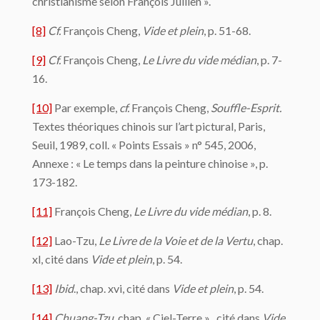
christianisme selon François Jullien ».
[8]
Cf.
François Cheng,
Vide et plein
, p. 51-68.
[9]
Cf.
François Cheng,
Le Livre du vide médian
, p. 7-
16.
[10]
Par exemple,
cf.
François Cheng,
Souffle-Esprit.
Textes théoriques chinois sur l’art pictural, Paris,
Seuil, 1989, coll. « Points Essais » n° 545, 2006,
Annexe : « Le temps dans la peinture chinoise », p.
173-182.
[11]
François Cheng,
Le Livre du vide médian
, p. 8.
[12]
Lao-Tzu,
Le Livre de la Voie et de la Vertu
, chap.
xl, cité dans
Vide et plein
, p. 54.
[13]
Ibid
., chap. xvi, cité dans
Vide et plein
, p. 54.
[14]
Chuang-Tzu
, chap. « Ciel-Terre » , cité dans
Vide