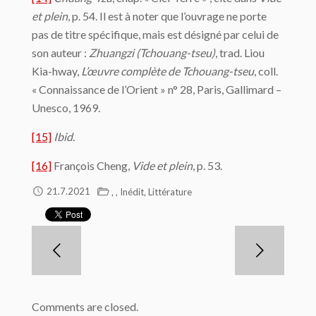
et plein
, p. 54. Il est à noter que l’ouvrage ne porte
pas de titre spécifique, mais est désigné par celui de
son auteur :
Zhuangzi (Tchouang-tseu)
, trad. Liou
Kia-hway,
L’œuvre complète de Tchouang-tseu
, coll.
« Connaissance de l’Orient » n° 28,‎ Paris, Gallimard –
Unesco, 1969.
[15]
Ibid
.
[16]
François Cheng,
Vide et plein
, p. 53.
,
,
,
21.7.2021
Inédit
Littérature
Comments are closed.