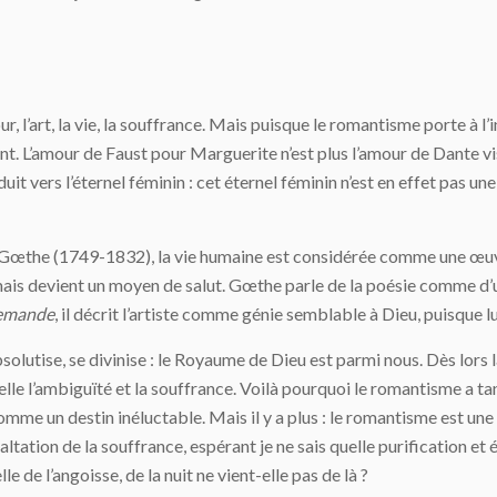
r, l’art, la vie, la souffrance. Mais puisque le romantisme porte à l’in
t. L’amour de Faust pour Marguerite n’est plus l’amour de Dante vis
uit vers l’éternel féminin : cet éternel féminin n’est en effet pas une
 Gœthe (1749-1832), la vie humaine est considérée comme une œuvre 
ais devient un moyen de salut. Gœthe parle de la poésie comme d’u
llemande
, il décrit l’artiste comme génie semblable à Dieu, puisque lu
absolutise, se divinise : le Royaume de Dieu est parmi nous. Dès lors l
 elle l’ambiguïté et la souffrance. Voilà pourquoi le romantisme a tan
mme un destin inéluctable. Mais il y a plus : le romantisme est un
altation de la souffrance, espérant je ne sais quelle purification et
e de l’angoisse, de la nuit ne vient-elle pas de là ?