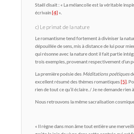
Staël disait : « La mélancolie est la véritable ins
écrivain
[4]
».
c) Le primat de la nature
Le romantisme tend fortement à diviniser la natur
dépouillée de sens, mis à distance de lui pour mie
qui résonne avec la nature dont il fait partie int
trois exemples, provenant respectivement d’un po
La première poésie des
Méditations poétiques
de
excellent résumé des thèmes romantiques
[5]
. Po
rien de tout ce qu’il éclaire. / Je ne demande rien 
Nous retrouvons la même sacralisation cosmique 
« Il règne dans mon âme tout entière une merveill
goûte la joie de vivre dans cette contrée qui est 