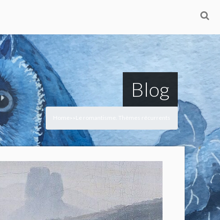
Blog
Home
Le romantisme. Thèmes récurrents
>
>