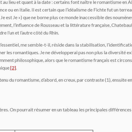
 au lieu et quant à la date : certains font naître le romantisme e
ance ou en Italie. Il est certain que l’idéalisme de Fichte fut un te
(« Je est Je ») que ne borne plus ce monde inaccessible des noumènes, 
sement, l’influence de Rousseau et la littérature française, Chateba
e l’un et l’autre côté du Rhin.
 l’essentiel, me semble-t-il, réside dans la stabilisation, l’identif
mer les romantiques. Je ne développerai pas non plus la diversité e
nt philosophique, alors que le romantisme français est circonscrit à
phique
[2]
.
nu du romantisme, d’abord, en creux, par contraste (1), ensuite en
res. On pourrait résumer en un tableau les principales différences 