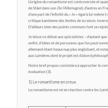
L’origine du romantisme est controversée et quant
de Stäel dans son
De l’Allemagne
), d’autres en Fr
d’une part de l’infinité du « Je » égal à lui-même 
critique kantienne des limites de la raison. Inver
D’ailleurs bien des points communs font se rejoindr
Je laisse ce débat aux spécialistes – d’autant que
unifié, d’idées et de personnes que l’on peut nom
allemand étant beaucoup plus englobant, et notamme
aux Lumières dont le projet est d’abord philoso
Notre bref propos consistera à approcher le conte
évaluation (3).
1) Le romantisme en creux
Le romantisme est né en réaction contre les Lumiè