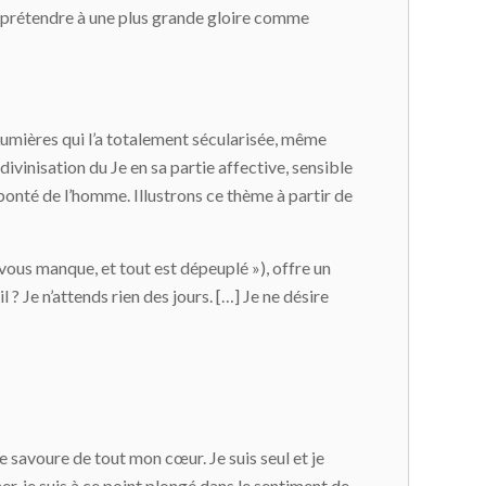
eut prétendre à une plus grande gloire comme
 Lumières qui l’a totalement sécularisée, même
divinisation du Je en sa partie affective, sensible
 bonté de l’homme. Illustrons ce thème à partir de
 vous manque, et tout est dépeuplé »), offre un
il ? Je n’attends rien des jours. […] Je ne désire
 savoure de tout mon cœur. Je suis seul et je
er, je suis à ce point plongé dans le sentiment de