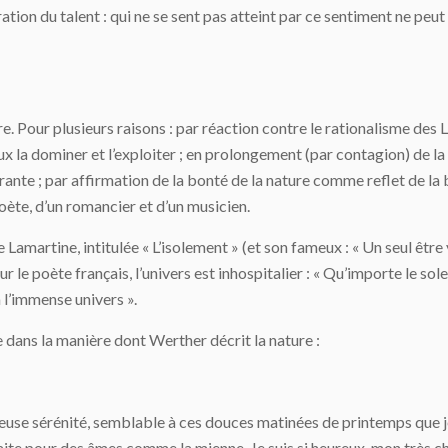
piration du talent : qui ne se sent pas atteint par ce sentiment ne p
e. Pour plusieurs raisons : par réaction contre le rationalisme des
ux la dominer et l’exploiter ; en prolongement (par contagion) de la 
égrante ; par affirmation de la bonté de la nature comme reflet de la
ète, d’un romancier et d’un musicien.
 Lamartine, intitulée « L’isolement » (et son fameux : « Un seul être
ur le poète français, l’univers est inhospitalier : « Qu’importe le sole
à l’immense univers ».
dans la manière dont Werther décrit la nature :
euse sérénité, semblable à ces douces matinées de printemps que je
faite pour des âmes comme la mienne. Je suis si heureux, mon très ch