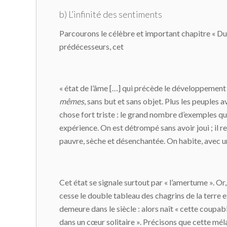
b) L’infinité des sentiments
Parcourons le célèbre et important chapitre « D
prédécesseurs, cet
« état de l’âme […] qui précède le développement 
mêmes
, sans but et sans objet. Plus les peuples a
chose fort triste : le grand nombre d’exemples qu’
expérience. On est détrompé sans avoir joui ; il res
pauvre, sèche et désenchantée. On habite, avec un 
Cet état se signale surtout par « l’amertume ». Or,
cesse le double tableau des chagrins de la terre et
demeure dans le siècle : alors naît « cette coupa
dans un cœur solitaire ». Précisons que cette méla