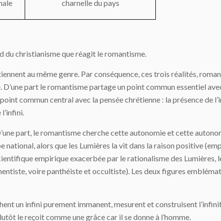
nale
charnelle du pays
d du christianisme que réagit le romantisme.
tiennent au même genre. Par conséquence, ces trois réalités, roma
 D’une part le romantisme partage un point commun essentiel avec
oint commun central avec la pensée chrétienne : la présence de l’in
’infini.
D’une part, le romantisme cherche cette autonomie et cette autonomie
e national, alors que les Lumières la vit dans la raison positive (emp
n scientifique empirique exacerbée par le rationalisme des Lumière
entiste, voire panthéiste et occultiste). Les deux figures emblémati
nt un infini purement immanent, mesurent et construisent l’infinité (s
lutôt le reçoit comme une grâce car il se donne à l’homme.