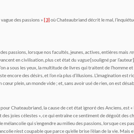
u vague des passions »
[3]
où Chateaubriand décrit le mal, l’inquiét
des passions, lorsque nos facultés, jeunes, actives, entières mais
re
vancent en civilisation, plus cet état du
vague
[souligné par l’auteur]
on a sous les yeux, la multitude de livres qui traitent de l’homme e
te encore des désirs, et l’on n’a plus d’illusions. L’imagination est 
cœur plein, un monde vide ; et, sans avoir usé de rien, on est désab
 pour Chateaubriand, la cause de cet état ignoré des Anciens, est « l
 des joies célestes », ce qui entraîne ce sentiment de dégoût des cho
ble mélancolie qui s’engendre au milieu des passions, lorsque ces p
ncolie n’est coupable que parce qu’elle brise l’élan de la vie. Mais