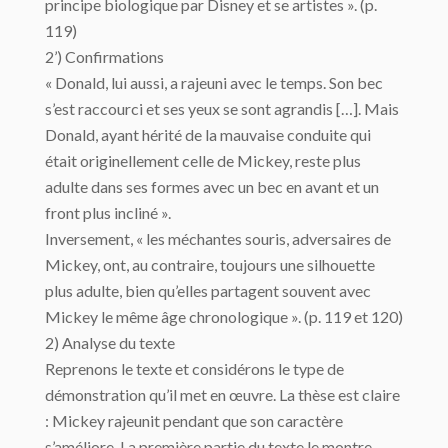
principe biologique par Disney et se artistes ». (p.
119)
2’) Confirmations
« Donald, lui aussi, a rajeuni avec le temps. Son bec
s’est raccourci et ses yeux se sont agrandis […]. Mais
Donald, ayant hérité de la mauvaise conduite qui
était originellement celle de Mickey, reste plus
adulte dans ses formes avec un bec en avant et un
front plus incliné ».
Inversement, « les méchantes souris, adversaires de
Mickey, ont, au contraire, toujours une silhouette
plus adulte, bien qu’elles partagent souvent avec
Mickey le même âge chronologique ». (p. 119 et 120)
2) Analyse du texte
Reprenons le texte et considérons le type de
démonstration qu’il met en œuvre. La thèse est claire
: Mickey rajeunit pendant que son caractère
s’améliore. La première partie du texte le montre