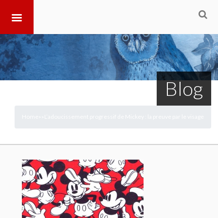
Blog
Home
L’adoucissement progressif de Mickey : la preuve par le visage
>
>