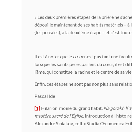
« Les deux premières étapes de la prière ne s’achève
dépouille maintenant de ses habits matériels – à 
(les pensées), à la deuxième étape – et c’est tout
Il est à noter que le
cœur
n’est pas tant une faculté
lorsque les saints pères parlent du cœur, il est dif
l’âme, qui constitue la racine et le centre de sa v
Enfin, ces étapes ne sont pas non plus sans relati
Pascal Ide
[1]
Hilarion, moine du grand habit,
Na gorakh Ka
mystère sacré de l’Église
. Introduction à l’histoi
Alexandre Siniakov, coll. « Studia Œcumenica Fri