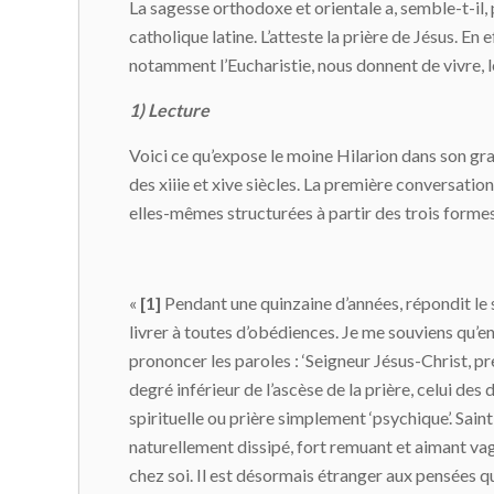
La sagesse orthodoxe et orientale a, semble-t-il
catholique latine. L’atteste la prière de Jésus. En
notamment l’Eucharistie, nous donnent de vivre, 
1) Lecture
Voici ce qu’expose le moine Hilarion dans son gran
des xiiie et xive siècles. La première conversatio
elles-mêmes structurées à partir des trois formes
«
[1]
Pendant une quinzaine d’années, répondit le s
livrer à toutes d’obédiences. Je me souviens qu’en 
prononcer les paroles : ‘Seigneur Jésus-Christ, pren
degré inférieur de l’ascèse de la prière, celui des
spirituelle ou prière simplement ‘psychique’. Sain
naturellement dissipé, fort remuant et aimant vagab
chez soi. Il est désormais étranger aux pensées qu