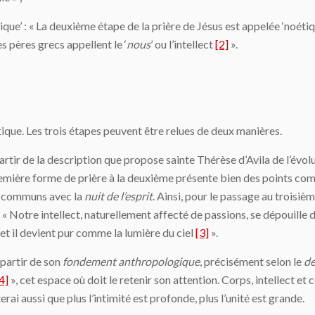
que’ : « La deuxième étape de la prière de Jésus est appelée ‘noétique’,
s pères grecs appellent le ‘
nous
’ ou l’intellect
[2]
».
que. Les trois étapes peuvent être relues de deux manières.
 partir de la description que propose sainte Thérèse d’Avila de l’év
 première forme de prière à la deuxième présente bien des points c
ts communs avec la
nuit de l’esprit
. Ainsi, pour le passage au troisiè
« Notre intellect, naturellement affecté de passions, se dépouille 
et il devient pur comme la lumière du ciel
[3]
».
 partir de son
fondement anthropologique
, précisément selon le
de
4]
», cet espace où doit le retenir son attention. Corps, intellect 
ai aussi que plus l’intimité est profonde, plus l’unité est grande.