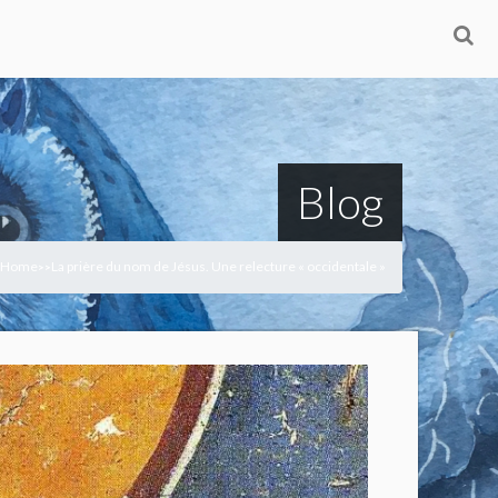
Blog
Home
La prière du nom de Jésus. Une relecture « occidentale »
>
>