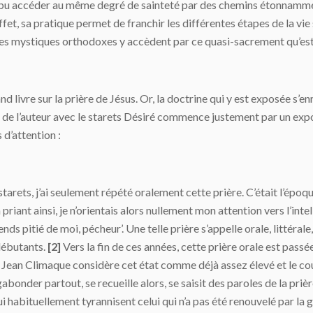
, pu accéder au même degré de sainteté par des chemins étonnammen
 effet, sa pratique permet de franchir les différentes étapes de la vi
les mystiques orthodoxes y accèdent par ce quasi-sacrement qu’est
d livre sur la prière de Jésus. Or, la doctrine qui y est exposée s’e
n de l’auteur avec le starets Désiré commence justement par un expos
 d’attention :
tarets, j’ai seulement répété oralement cette prière. C’était l’époqu
priant ainsi, je n’orientais alors nullement mon attention vers l’inte
ds pitié de moi, pécheur’. Une telle prière s’appelle orale, littérale
 débutants.
[2]
Vers la fin de ces années, cette prière orale est passé
t Jean Climaque considère cet état comme déjà assez élevé et le couv
onder partout, se recueille alors, se saisit des paroles de la prière
i habituellement tyrannisent celui qui n’a pas été renouvelé par la g