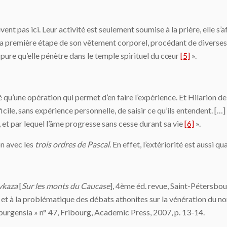
nt pas ici. Leur activité est seulement soumise à la prière, elle s’af
la première étape de son vêtement corporel, procédant de diverses 
e pure qu’elle pénètre dans le temple spirituel du cœur
[5]
».
 qu’une opération qui permet d’en faire l’expérience. Et Hilarion de no
ficile, sans expérience personnelle, de saisir ce qu’ils entendent. […]
ie, et par lequel l’âme progresse sans cesse durant sa vie
[6]
».
on avec les
trois ordres de Pascal
. En effet, l’extériorité est aussi qu
vkaza
[
Sur les monts du Caucase
], 4ème éd. revue, Saint-Pétersbou
re et à la problématique des débats athonites sur la vénération du n
burgensia » n° 47, Fribourg, Academic Press, 2007, p. 13-14.