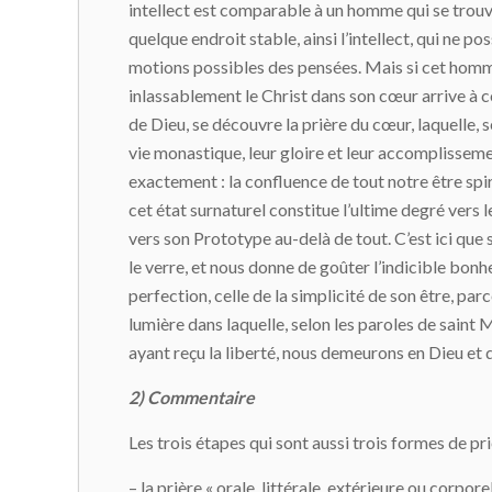
intellect est comparable à un homme qui se trouv
quelque endroit stable, ainsi l’intellect, qui ne po
motions possibles des pensées. Mais si cet homme s
inlassablement le Christ dans son cœur arrive à co
de Dieu, se découvre la prière du cœur, laquelle, 
vie monastique, leur gloire et leur accomplissemen
exactement : la confluence de tout notre être spi
cet état surnaturel constitue l’ultime degré vers l
vers son Prototype au-delà de tout. C’est ici que
le verre, et nous donne de goûter l’indicible bonheu
perfection, celle de la simplicité de son être, parc
lumière dans laquelle, selon les paroles de saint Ma
ayant reçu la liberté, nous demeurons en Dieu e
2) Commentaire
Les trois étapes qui sont aussi trois formes de pri
– la prière « orale, littérale, extérieure ou corporel