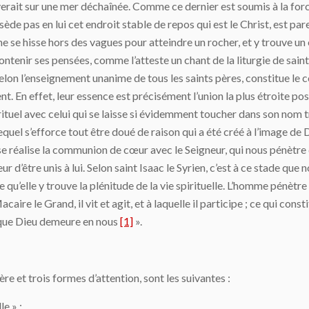
erait sur une mer déchaînée. Comme ce dernier est soumis à la forc
ssède pas en lui cet endroit stable de repos qui est le Christ, est pa
e hisse hors des vagues pour atteindre un rocher, et y trouve un en
ntenir ses pensées, comme l’atteste un chant de la liturgie de saint
selon l’enseignement unanime de tous les saints pères, constitue le c
t. En effet, leur essence est précisément l’union la plus étroite pos
rituel avec celui qui se laisse si évidemment toucher dans son nom 
equel s’efforce tout être doué de raison qui a été créé à l’image de 
 se réalise la communion de cœur avec le Seigneur, qui nous pénètre
r d’être unis à lui. Selon saint Isaac le Syrien, c’est à ce stade que 
e qu’elle y trouve la plénitude de la vie spirituelle. L’homme pénètre
caire le Grand, il vit et agit, et à laquelle il participe ; ce qui co
t que Dieu demeure en nous
[1]
».
ère et trois formes d’attention, sont les suivantes :
le » ;