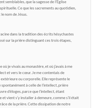
t semblables, que la sagesse de l’Église
e spirituelle. Ce que les sacrements au quotidien,
 le nom de Jésus.
nracine dans la tradition des écrits hésychastes
é sur la prière distinguant ces trois étapes,
e où je vivais au monastère, et où j’avais à me
llect et vers le cœur. Je me contentais de
, extérieure ou corporelle. Elle représente le
e spontanément à celle de l’intellect, prière
re d’éloges, parce que l’intellect, étant
 et vient s’y installer à demeure, comme s’il était
râce de la prière. Cette dissipation de notre