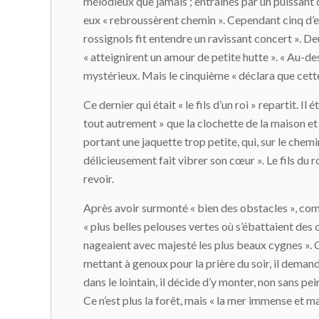
mélodieux que jamais ; entraînés par un puissant c
eux « rebroussèrent chemin ». Cependant cinq d’en
rossignols fit entendre un ravissant concert ». Deu
« atteignirent un amour de petite hutte ». « Au-de
mystérieux. Mais le cinquième « déclara que cette 
Ce dernier qui était « le fils d’un roi » repartit. Il
tout autrement » que la clochette de la maison et 
portant une jaquette trop petite, qui, sur le chemin 
délicieusement fait vibrer son cœur ». Le fils du r
revoir.
Après avoir surmonté « bien des obstacles », comme 
« plus belles pelouses vertes où s’ébattaient des ce
nageaient avec majesté les plus beaux cygnes ». C’e
mettant à genoux pour la prière du soir, il demand
dans le lointain, il décide d’y monter, non sans pe
Ce n’est plus la forêt, mais « la mer immense et ma