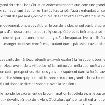
 grand chrétien Hans Christian Andersen raconte que, dans une grande vi
 sur les cheminées noires, tantôt l’un, tantôt l’autre entendait un s
: le bruit des passants, des voitures, des charrettes l’étouffait aussitôt
de mouvement, on percevait bien le son de la cloche, qui semblait prov
 pris d’un doux sentiment de religieuse piété » et ils finirent par se m
 chemin parut étonnamment long ». Et « lorsque, arrivés à la lisière 
tèrent, mangèrent et se reposèrent, d’autant que le pâtissier « avait pl
savants de mérite, prétendirent avoir exploré la forêt dans tous les
semblé provenir de la ville ». Le roi lui-même s’en mêla et promit à c
 par cette perspective, bien des gens se risquèrent dans la forêt sauv
it d’un hibou qui percutait le tronc creux d’un grand arbre à la rech
 « lui donna le titre de sonneur, avec la pension ».
t le monde. Le sacrement de la confirmation fut célébré par le paste
 devoirs sérieux de la vie ». C’est alors qu’ils entendirent à nouvea