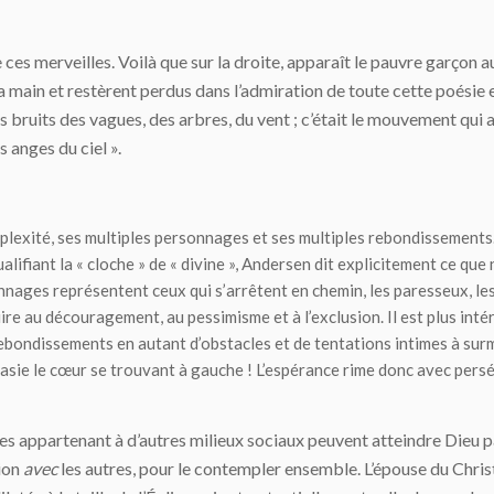
 ces merveilles. Voilà que sur la droite, apparaît le pauvre garçon aux
a main et restèrent perdus dans l’admiration de toute cette poésie en
les bruits des vagues, des arbres, du vent ; c’était le mouvement qui
 anges du ciel ».
mplexité, ses multiples personnages et ses multiples rebondissements
qualifiant la « cloche » de « divine », Andersen dit explicitement ce q
onnages représentent ceux qui s’arrêtent en chemin, les paresseux, le
uire au découragement, au pessimisme et à l’exclusion. Il est plus in
ebondissements en autant d’obstacles et de tentations intimes à surm
ssasie le cœur se trouvant à gauche ! L’espérance rime donc avec pers
res appartenant à d’autres milieux sociaux peuvent atteindre Dieu p
ion
avec
les autres, pour le contempler ensemble. L’épouse du Christ