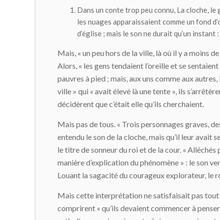
Dans un conte trop peu connu,
La cloche
, le
les nuages apparaissaient comme un fond d’or
d’église ; mais le son ne durait qu’un instant 
Mais, « un peu hors de la ville, là où il y a moins 
Alors, « les gens tendaient l’oreille et se sentaient
pauvres à pied ; mais, aux uns comme aux autres, le
ville » qui « avait élevé là une tente », ils s’arrê
décidèrent que c’était elle qu’ils cherchaient.
Mais pas de tous. « Trois personnages graves, des 
entendu le son de la cloche, mais qu’il leur avait 
le titre de sonneur du roi et de la cour. « Alléchés
manière d’explication du phénomène » : le son vena
Louant la sagacité du courageux explorateur, le roi
Mais cette interprétation ne satisfaisait pas tou
comprirent « qu’ils devaient commencer à penser aux