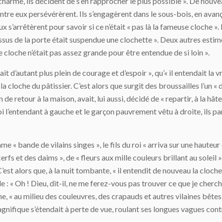
harme, ils décident de s’en rapprocher le plus possible ». De nouvea
tre eux persévérèrent. Ils s’engagèrent dans le sous-bois, en avanç
x s’arrêtèrent pour savoir si ce n’était « pas là la fameuse cloche ».
ssus de la porte était suspendue une clochette ». Deux autres estimèr
cloche n’était pas assez grande pour être entendue de si loin ».
 était d’autant plus plein de courage et d’espoir », qu’« il entendait la v
la cloche du pâtissier. C’est alors que surgit des broussailles l’un 
de retour à la maison, avait, lui aussi, décidé de « repartir, à la hâte
oi l’entendant à gauche et le garçon pauvrement vêtu à droite, ils pa
« bande de vilains singes », le fils du roi « arriva sur une hauteur 
rfs et des daims », de « fleurs aux mille couleurs brillant au soleil »
st alors que, à la nuit tombante, « il entendit de nouveau la cloche 
e : « Oh ! Dieu, dit-il, ne me ferez-vous pas trouver ce que je cherc
ine, « au milieu des couleuvres, des crapauds et autres vilaines bêtes
gnifique s’étendait à perte de vue, roulant ses longues vagues contre