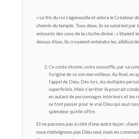
« Le fils du roi s’agenouilla et adora le Créateur de
chemin du temple. Tous deux, ils se saisirent par l
entourés des sons de la cloche divine ; c’étaient 
dessus d’eux, ils croyaient entendre les
alléluia
des
Ce conte étonne, voire essouffle, par sa co
l’origine de ce son merveilleux. Au final, en 
l’appel de Dieu. Dès lors, les multiples pers
superficiels. Mais s’arrêter là pourrait cond
en autant de personnages intérieurs et les r
se font passer pour le vrai Dieu qui seul ra
splendeur qu’elle offre.
Et ne passons pas à côté d’une autre leçon : d’aut
nous n’atteignons pas Dieu seul, mais en commun