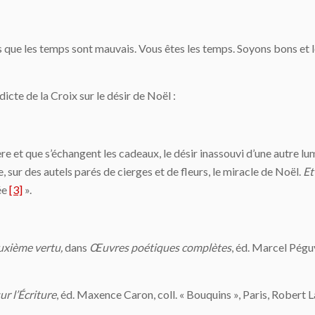
s que les temps sont mauvais. Vous êtes les temps. Soyons bons et 
icte de la Croix sur le désir de Noël :
mière et que s’échangent les cadeaux, le désir inassouvi d’une autre 
, sur des autels parés de cierges et de fleurs, le miracle de Noël.
Et
ée
[3]
».
uxième vertu,
dans
Œuvres poétiques complètes
, éd. Marcel Péguy
r l’
É
criture
, éd. Maxence Caron, coll. « Bouquins », Paris, Robert 