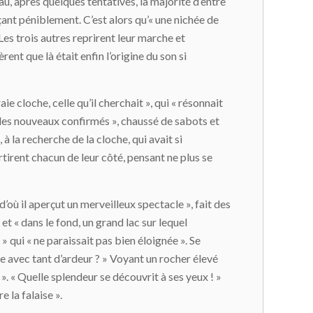
u, après quelques tentatives, la majorité d’entre
ant péniblement. C’est alors qu’« une nichée de
 Les trois autres reprirent leur marche et
ent que là était enfin l’origine du son si
raie cloche, celle qu’il cherchait », qui « résonnait
« des nouveaux confirmés », chaussé de sabots et
, à la recherche de la cloche, qui avait si
rtirent chacun de leur côté, pensant ne plus se
d’où il aperçut un merveilleux spectacle », fait des
 et « dans le fond, un grand lac sur lequel
» qui « ne paraissait pas bien éloignée ». Se
he avec tant d’ardeur ? » Voyant un rocher élevé
 ». « Quelle splendeur se découvrit à ses yeux ! »
 la falaise ».