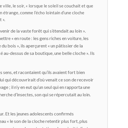
lle, le soir, « lorsque le soleil se couchait et que
on étrange, comme l’écho lointain d’une cloche
 ».
enir de la vaste forêt qui s’étendait au loin ».
ettre « en route : les gens riches en voiture, les
du bois », ils aperçurent « un pâtissier de la
acé au-dessus de sa boutique, une belle cloche ». Ils
 sens, et racontaient qu’ils avaient fort bien
elui qui découvrirait d’où venait ce son de recevoir
age ; il n’y en eut qu’un seul qui en rapporta une
erche d’insectes, son qui se répercutait au loin.
ur. Et les jeunes adolescents confirmés
u « le son de la cloche retentir plus fort, plus