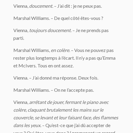
Vienna,
doucement
. – J’ai dit : je ne peux pas.
Marshal Williams. – De quel côté êtes-vous ?
Vienna,
toujours doucement
. – Je ne prends pas
parti.
Marshal Williams,
en colère
. – Vous ne pouvez pas
rester plus longtemps à l’écart. Il n’y a pas qu’Emma
et McIvers. Tous en ont assez.
Vienna. – J’ai donné ma réponse. Deux fois.
Marshal Williams. – On ne l’accepte pas.
Vienna,
arrêtant de jouer, fermant le piano avec
colère, claquant brutalement les mains sur le
couvercle, se levant et leur faisant face, des flammes
dans les yeux
. – Qu’est-ce que j’ai dû accepter de
vous ? Qui êtes-vous donc ? (
promenant un regard