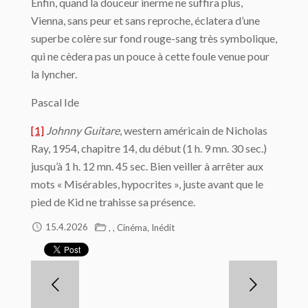
Enfin, quand la douceur inerme ne suffira plus,
Vienna, sans peur et sans reproche, éclatera d’une
superbe colère sur fond rouge-sang très symbolique,
qui ne cèdera pas un pouce à cette foule venue pour
la lyncher.
Pascal Ide
[1]
Johnny Guitare
, western américain de Nicholas
Ray, 1954, chapitre 14, du début (1 h. 9 mn. 30 sec.)
jusqu’à 1 h. 12 mn. 45 sec. Bien veiller à arrêter aux
mots « Misérables, hypocrites », juste avant que le
pied de Kid ne trahisse sa présence.
,
,
,
15.4.2026
Cinéma
Inédit