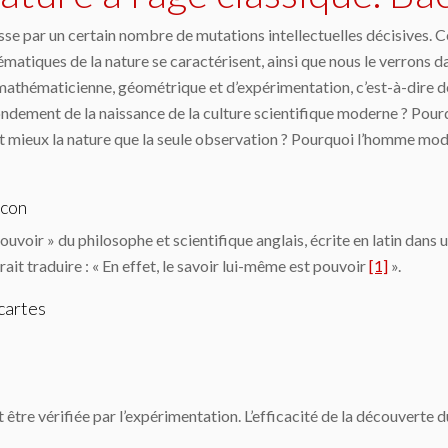
se par un certain nombre de muta­tions intellectuelles décisives. Ce
ématiques de la nature se caractérisent, ainsi que nous le verrons
n mathématicienne, géométrique et d’expérimentation, c’est-à-dir
ondement de la naissance de la culture scientifique moderne ? Pour
mieux la nature que la seule observation ? Pourquoi l’homme moder
acon
uvoir » du philosophe et scientifique anglais, écrite en latin dans u
drait traduire : « En effet, le savoir lui-même est pouvoir
[1]
».
cartes
 être vérifiée par l’expérimentation. L’efficacité de la découverte 