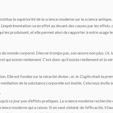
stitue la supériorité de la science moderne sur la science antique,
’expérimentation va en effet au de­vant des causes par les effets, c
i les produisent, et elle permet ainsi de rap­porter à notre usage l
 du monde corporel. Dieu ne trompe pas, son œuvre non plus. Or, la
 qui existe réellement. C’est donc qu’il existe réellement et la vér
. Elle est fondée sur la véracité divine ; or, le
Cogito
était la prem
a médiation de la substance corporelle est inutile. Cela nous invite à
e
usqu’à ce jour peu d’effets pratiques. La science moderne recherche 
a science moderne qui a raison. Si on veut obtenir de l’efficacité, il f