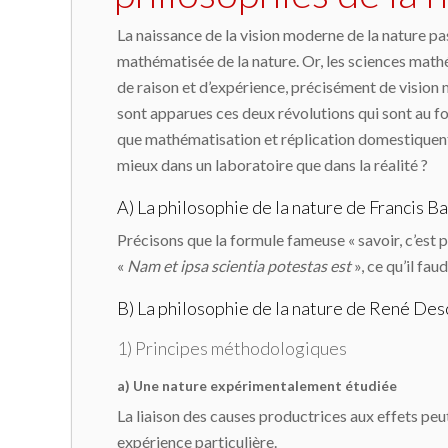
La naissance de la vision moderne de la nature pas
mathéma­tisée de la nature. Or, les sciences math
de raison et d’ex­périence, précisément de visio
sont apparues ces deux révolutions qui sont au f
que mathématisation et réplication domestiquent 
mieux dans un laboratoire que dans la réalité ?
A) La philosophie de la nature de Francis B
Précisons que la formule fameuse « savoir, c’est po
«
Nam et ipsa scientia potestas est
», ce qu’il fau
B) La philosophie de la nature de René Des
1) Principes méthodologiques
a) Une nature expérimentalement étudiée
La liaison des causes productrices aux effets peut
expérience particulière.