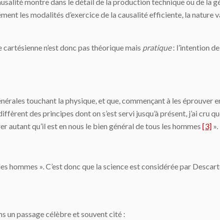
usalité montre dans le détail de la production tech­nique ou de la 
ent les modalités d’exercice de la causalité efficiente, la nature 
e carté­sienne n’est donc pas théorique mais
pratique
: l’intention d
énérales touchant la physique, et que, commençant à les éprouver en 
ffèrent des principes dont on s’est servi jusqu’à présent, j’ai cru q
er autant qu’il est en nous le bien général de tous les hommes
[3]
».
s les hommes ». C’est donc que la science est considérée par Descarte
ns un passage célèbre et souvent cité :