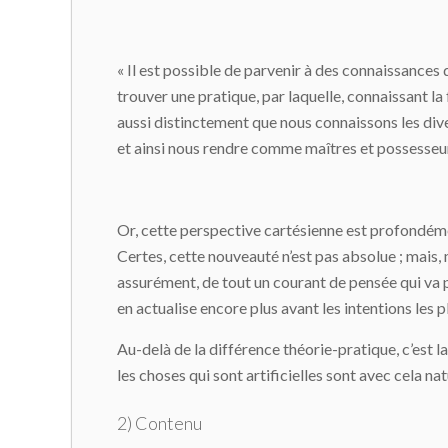
« Il est possible de parvenir à des connaissances qu
trouver une pratique, par laquelle, connaissant la f
aussi distinctement que nous connais­sons les div
et ainsi nous rendre comme maîtres et pos­sesseu
Or, cette perspective cartésienne est profondément
Certes, cette nouveauté n’est pas absolue ; mais, mêm
assurément, de tout un cou­rant de pensée qui va 
en actualise encore plus avant les intentions les 
Au-delà de la différence théorie-pratique, c’est l
les choses qui sont artificielles sont avec cela na
2) Contenu