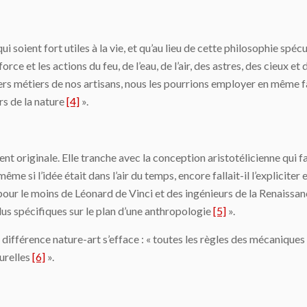
i soient fort utiles à la vie, et qu’au lieu de cette philoso­phie spé
orce et les actions du feu, de l’eau, de l’air, des astres, des cieux e
ers métiers de nos artisans, nous les pourrions employer en même fa
rs de la nature
[4]
».
 originale. Elle tranche avec la conception aristotélicienne qui fai
e si l’idée était dans l’air du temps, encore fallait-il l’expliciter et
pour le moins de Léonard de Vinci et des ingénieurs de la Renaissa
plus spécifiques sur le plan d’une anthropologie
[5]
».
a différence nature-art s’efface : « toutes les règles des mécanique
turelles
[6]
».