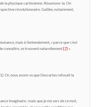
 de la physique cartésienne. Résumons-la. On
erspective révolutionnaire. Galilée, notamment,
 nuisance, mais à l’entendement, « parce que c’est
de connaître, se trouvent naturellement
[7]
».
, 1). Or, nous avons vu que Descartes refusait la
ance imaginaire ; mais que je me sers de ce mot,
es toutes ensemble, et sous cette condition que