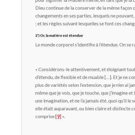
Dieu continue de la conserver de la même façon qu’il 
changements en ses parties, lesquels ne pouvant, c
; et les règles suivant lesquelles se font ces cha
2’) Or, la matière est étendue
Le monde corporel s’identifie à l’étendue. On se r
« Considérons-le attentivement, et éloignant toute
d’étendu, de flexible et de muable […]. Et je ne con
plus de variétés selon l’extension, que je n’en ai j
même que je vois, que je touche, que j’imagine e
une imagination, et ne l’a jamais été, quoi qu’il l
elle était auparavant, ou bien claire et distincte 
comprise
[9]
».