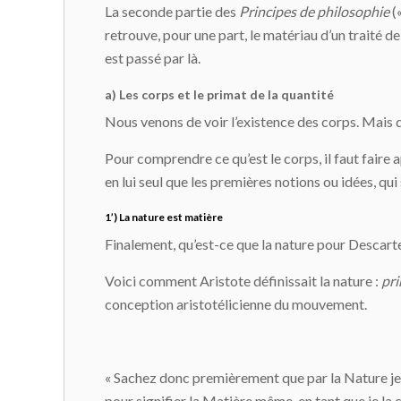
La seconde partie des
Principes de philosophie
(
retrouve, pour une part, le matériau d’un traité d
est passé par là.
a) Les corps et le primat de la quantité
Nous venons de voir l’existence des corps. Mais qu
Pour comprendre ce qu’est le corps, il faut faire a
en lui seul que les premières notions ou idées, 
1’) La nature est matière
Finalement, qu’est-ce que la nature pour Descart
Voici comment Aristote définissait la nature :
pri
conception aristotélicienne du mouvement.
« Sachez donc premièrement que par la Nature je n
pour signifier la Matière même, en tant que je la 