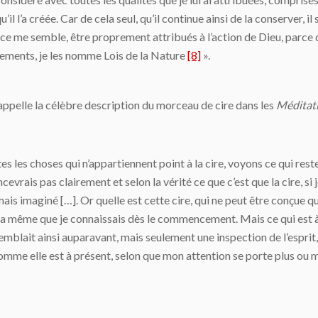
l’a créée. Car de cela seul, qu’il continue ainsi de la conserver, il s
e me semble, être proprement attribués à l’action de Dieu, parce qu
ngements, je les nomme Lois de la Nature
[8]
».
appelle la célèbre description du mor­ceau de cire dans les
Méditat
s les choses qui n’appartiennent point à la cire, voyons ce qui rest
cevrais pas clairement et selon la vérité ce que c’est que la cire, si
a­mais imaginé […]. Or quelle est cette cire, qui ne peut être conçue q
t la même que je connaissais dès le commencement. Mais ce qui est à
e semblait ainsi au­paravant, mais seulement une inspection de l’espr
comme elle est à pré­sent, selon que mon attention se porte plus ou m