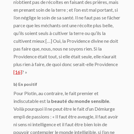
n’obtient pas de récoltes en faisant des prières, mais
en prenant soin de la terre ; et l’on est mal portant, si
l’on né­glige le soin de sa santé. Il ne faut pas se fâcher
parce que les méchants ont une récolte plus belle,
qu’ils soient seuls à cultiver la terre ou qu’ils la
cultivent mieux […] Oui, la Providence divine ne doit
pas faire que, nous, nous ne soyons rien. Si la
Providence était tout, si elle était seule, elle n’aurait
plus rien à faire, de quoi donc serait-elle Providence
[16]
? »
b) En positif
Pour Plotin, au contraire, le fait premier et
indiscutable est la
beauté du monde sensible
.
Voilà pourquoi il ne peut être le fait d’un Démiurge
empli de passions : « Il faut être aveugle, il faut avoir
ni sens ni intelligence et il faut être bien loin de
pouvoir contempler le monde intelligible, si l’on ne