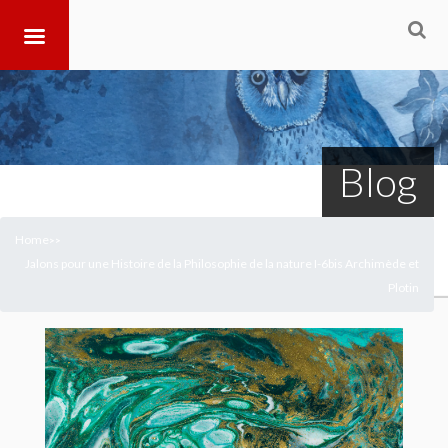
Blog
Home
>
>
Jalons pour une Histoire de la Philosophie de la nature I-6bis Archimède et
Plotin