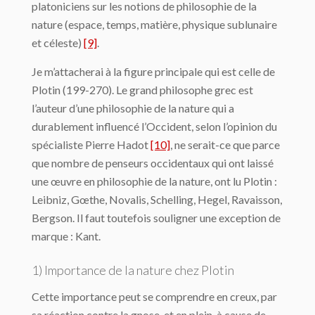
platoniciens sur les notions de philosophie de la
nature (espace, temps, matière, phy­sique sublunaire
et céleste)
[9]
.
Je m’attacherai à la figure principale qui est celle de
Plotin (199-270). Le grand philo­sophe grec est
l’auteur d’une philosophie de la nature qui a
durablement influencé l’Oc­cident, selon l’opinion du
spécialiste Pierre Hadot
[10]
, ne serait-ce que parce
que nombre de penseurs occidentaux qui ont laissé
une œuvre en philosophie de la nature, ont lu Plotin :
Leibniz, Gœthe, Novalis, Schelling, Hegel, Ravaisson,
Bergson. Il faut toute­fois souligner une exception de
marque : Kant.
1) Importance de la nature chez Plotin
Cette importance peut se comprendre en creux, par
sa réaction contre la gnose, et en plein, à cause de