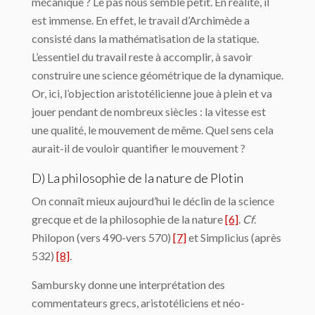
mécanique ? Le pas nous semble petit. En réalité, il
est immense. En effet, le travail d’Ar­chimède a
consisté dans la mathématisation de la statique.
L’essentiel du travail reste à accomplir, à savoir
construire une science géométrique de la dynamique.
Or, ici, l’objec­tion aristotélicienne joue à plein et va
jouer pendant de nombreux siècles : la vitesse est
une qualité, le mouvement de même. Quel sens cela
aurait-il de vouloir quantifier le mouvement ?
D) La philosophie de la nature de Plotin
On connaît mieux aujourd’hui le déclin de la science
grecque et de la philosophie de la nature
[6]
.
Cf
.
Philopon (vers 490-vers 570)
[7]
et Simplicius (après
532)
[8]
.
Sambursky donne une interprétation des
commentateurs grecs, aristotéliciens et néo-