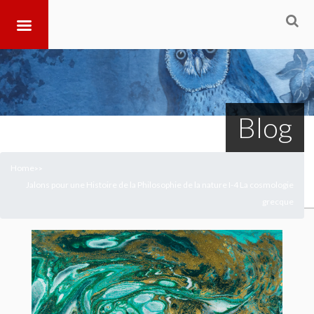
Blog
Home
>
>
Jalons pour une Histoire de la Philosophie de la nature I-4 La cosmologie
grecque