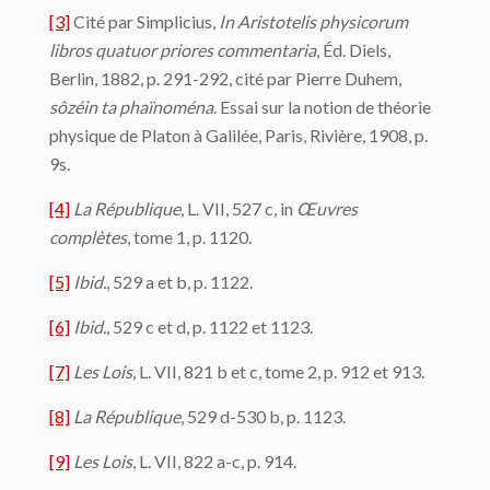
[3]
Cité par Simplicius,
In Aristotelis physicorum
libros quatuor priores commentaria
, Éd. Diels,
Berlin, 1882, p. 291-292, cité par Pierre Duhem,
sôzéin ta phaïnoména
. Essai sur la notion de théorie
physique de Platon à Galilée, Paris, Rivière, 1908, p.
9s.
[4]
La République
, L. VII, 527 c, in
Œuvres
complètes
, tome 1, p. 1120.
[5]
Ibid.
, 529 a et b, p. 1122.
[6]
Ibid.
, 529 c et d, p. 1122 et 1123.
[7]
Les Lois
, L. VII, 821 b et c, tome 2, p. 912 et 913.
[8]
La République
, 529 d-530 b, p. 1123.
[9]
Les Lois
, L. VII, 822 a-c, p. 914.