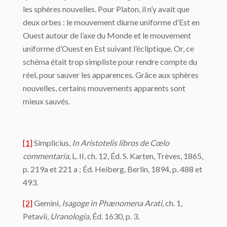
les sphères nouvelles. Pour Platon, il n’y avait que
deux orbes : le mouvement diurne uniforme d’Est en
Ouest autour de l’axe du Monde et le mouvement
uniforme d’Ouest en Est suivant l’écliptique. Or, ce
schéma était trop simpliste pour rendre compte du
réel, pour sauver les apparences. Grâce aux sphères
nouvelles, cer­tains mouvements apparents sont
mieux sauvés.
[1]
Simplicius,
In Aristotelis libros de Cœlo
commentaria
, L. II, ch. 12, Éd. S. Karten, Trèves, 1865,
p. 219a et 221 a ; Éd. Heiberg, Berlin, 1894, p. 488 et
493.
[2]
Gemini,
Isagoge in Phænomena Arati
, ch. 1,
Petavii,
Uranologia
, Éd. 1630, p. 3.