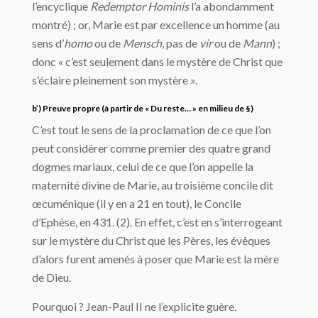
l’encyclique
Redemptor Hominis
l’a abondamment
montré) ; or, Marie est par excellence un homme (au
sens d’
homo
ou de
Mensch
, pas de
vir
ou de
Mann
) ;
donc « c’est seulement dans le mystère de Christ que
s’éclaire pleinement son mystère ».
b’) Preuve propre (à partir de « Du reste… » en milieu de §)
C’est tout le sens de la proclamation de ce que l’on
peut considérer comme premier des quatre grand
dogmes mariaux, celui de ce que l’on appelle la
maternité divine de Marie, au troisième concile dit
œcuménique (il y en a 21 en tout), le Concile
d’Ephèse, en 431. (2). En effet, c’est en s’interrogeant
sur le mystère du Christ que les Pères, les évêques
d’alors furent amenés à poser que Marie est la mère
de Dieu.
Pourquoi ? Jean-Paul II ne l’explicite guère.