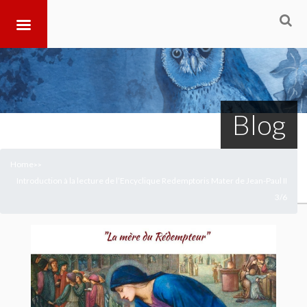
Blog
Home
>
>
Introduction à la lecture de l’Encyclique Redemptoris Mater de Jean-Paul II
3/6