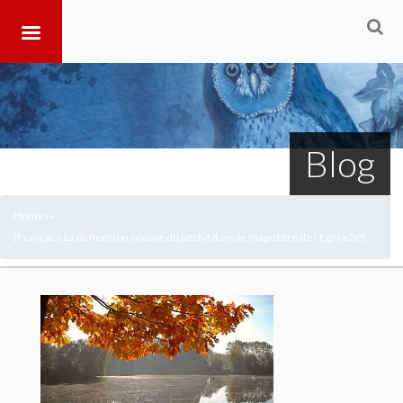
Blog
Home
>
>
(Français) La dimension sociale du péché dans le magistère de l’Eglise 3/5