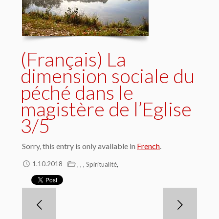
(Français) La
dimension sociale du
péché dans le
magistère de l’Eglise
3/5
Sorry, this entry is only available in
French
.
,
,
,
,
1.10.2018
Spiritualité