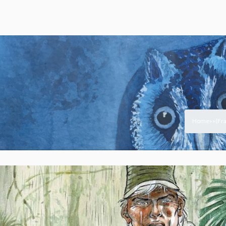
Home
(Fra
>
>