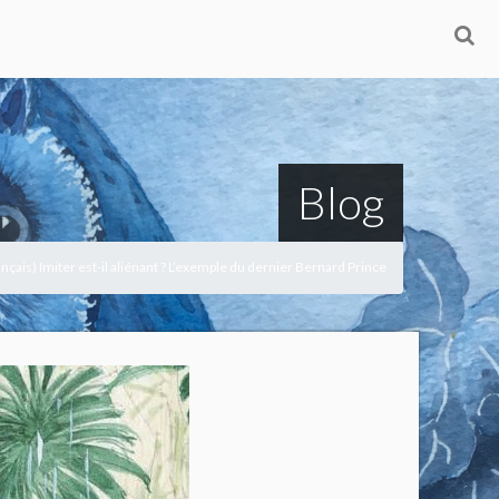
Blog
nçais) Imiter est-il aliénant ? L’exemple du dernier Bernard Prince