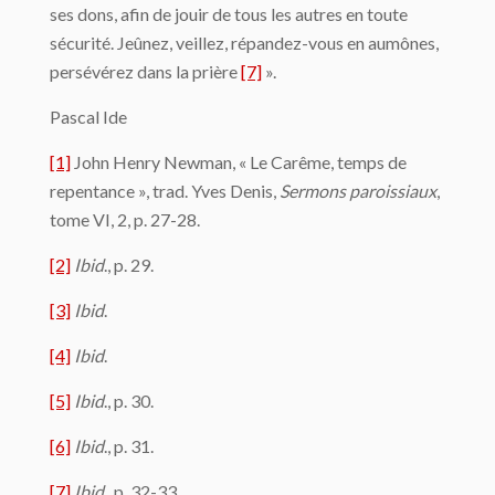
ses dons, afin de jouir de tous les autres en toute
sécurité. Jeûnez, veillez, répandez-vous en aumônes,
persévérez dans la prière
[7]
».
Pascal Ide
[1]
John Henry Newman, « Le Carême, temps de
repentance », trad. Yves Denis,
Sermons paroissiaux
,
tome VI, 2, p. 27-28.
[2]
Ibid
., p. 29.
[3]
Ibid
.
[4]
Ibid
.
[5]
Ibid
., p. 30.
[6]
Ibid
., p. 31.
[7]
Ibid
., p. 32-33.