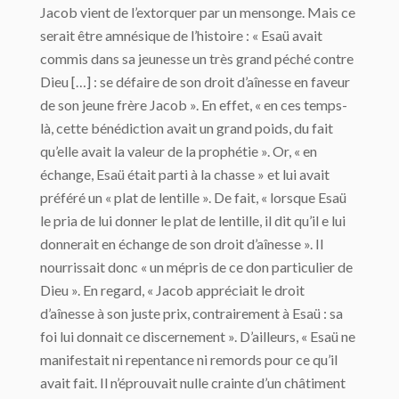
Jacob vient de l’extorquer par un mensonge. Mais ce
serait être amnésique de l’histoire : « Esaü avait
commis dans sa jeunesse un très grand péché contre
Dieu […] : se défaire de son droit d’aînesse en faveur
de son jeune frère Jacob ». En effet, « en ces temps-
là, cette bénédiction avait un grand poids, du fait
qu’elle avait la valeur de la prophétie ». Or, « en
échange, Esaü était parti à la chasse » et lui avait
préféré un « plat de lentille ». De fait, « lorsque Esaü
le pria de lui donner le plat de lentille, il dit qu’il e lui
donnerait en échange de son droit d’aînesse ». Il
nourrissait donc « un mépris de ce don particulier de
Dieu ». En regard, « Jacob appréciait le droit
d’aînesse à son juste prix, contrairement à Esaü : sa
foi lui donnait ce discernement ». D’ailleurs, « Esaü ne
manifestait ni repentance ni remords pour ce qu’il
avait fait. Il n’éprouvait nulle crainte d’un châtiment