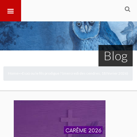
Blog
Home
Esaü ou le fils prodigue ? (mercredi des cendres, 18 février 2026)
>
>