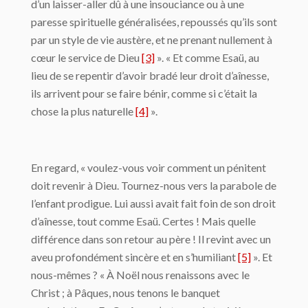
d’un laisser-aller dû à une insouciance ou à une
paresse spirituelle généralisées, repoussés qu’ils sont
par un style de vie austère, et ne prenant nullement à
cœur le service de Dieu
[3]
». « Et comme Esaü, au
lieu de se repentir d’avoir bradé leur droit d’aînesse,
ils arrivent pour se faire bénir, comme si c’était la
chose la plus naturelle
[4]
».
En regard, « voulez-vous voir comment un pénitent
doit revenir à Dieu. Tournez-nous vers la parabole de
l’enfant prodigue. Lui aussi avait fait foin de son droit
d’aînesse, tout comme Esaü. Certes ! Mais quelle
différence dans son retour au père ! Il revint avec un
aveu profondément sincère et en s’humiliant
[5]
». Et
nous-mêmes ? « À Noël nous renaissons avec le
Christ ; à Pâques, nous tenons le banquet