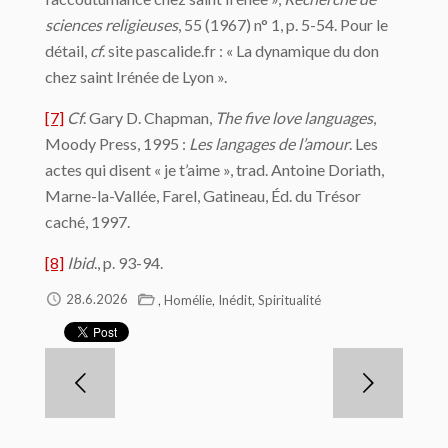
sciences religieuses
, 55 (1967) n° 1, p. 5-54. Pour le
détail,
cf
. site pascalide.fr : « La dynamique du don
chez saint Irénée de Lyon ».
[7]
Cf
. Gary D. Chapman,
The five love languages
,
Moody Press, 1995 :
Les langages de l’amour
. Les
actes qui disent « je t’aime », trad. Antoine Doriath,
Marne-la-Vallée, Farel, Gatineau, Éd. du Trésor
caché, 1997.
[8]
Ibid
., p. 93-94.
,
,
,
28.6.2026
Homélie
Inédit
Spiritualité