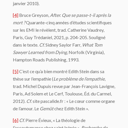
janvier 2010).
[4]
Bruce Greyson,
After. Que se passe-t-il après la
mort ?
Quarante-cinq années d’études scientifiques
sur les EMI le révèlent, trad. Catherine Vaudrey,
Paris, Guy Trédaniel, 2021, p. 204-205. Souligné
dans le texte.
Cf
. Sidney Saylor Farr,
What
Tom
Sawyer Learned from Dying
, Norfolk (Virginia),
Hampton Roads Publishing, 1993.
[5]
C’est ce qu’a bien montré Edith Stein dans sa
thèse sur l’empathie (
Le problème de l’empathie
,
trad. Michel Dupuis revue par Jean-François Lavigne,
Paris, Ad Solem et Le Cerf, Toulouse, Éd. du Carmel,
2012).
Cf
. site pascalide.fr : « Le cœur comme organe
de l’amour. Le
Gemüt
chez Edith Stein ».
[6]
Cf
. Pierre Évieux, « La théologie de
l’accoutumance chez saint Irénée »,
Recherche de