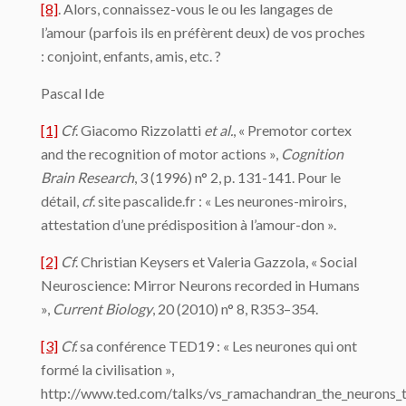
[8]
. Alors, connaissez-vous le ou les langages de
l’amour (parfois ils en préfèrent deux) de vos proches
: conjoint, enfants, amis, etc. ?
Pascal Ide
[1]
Cf
. Giacomo Rizzolatti
et al.
, « Premotor cortex
and the recognition of motor actions »,
Cognition
Brain Research
, 3 (1996) n° 2, p. 131-141. Pour le
détail,
cf
. site pascalide.fr : « Les neurones-miroirs,
attestation d’une prédisposition à l’amour-don ».
[2]
Cf
. Christian Keysers et Valeria Gazzola, « Social
Neuroscience: Mirror Neurons recorded in Humans
»,
Current Biology
, 20 (2010) n° 8, R353–354.
[3]
Cf.
sa conférence TED19 : « Les neurones qui ont
formé la civilisation »,
http://www.ted.com/talks/vs_ramachandran_the_neurons_th