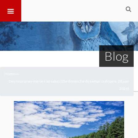
Blog
Home
>
>
Des neurones-miroirs au salut (13e dimanche du temps ordinaire. 28 juin
2026)