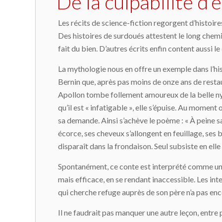
De la culpabilité d’ê
Les récits de science-fiction regorgent d’histoi
Des histoires de surdoués attestent le long chemin
fait du bien. D’autres écrits enfin content aussi le
La mythologie nous en offre un exemple dans l’h
Bernin que, après pas moins de onze ans de restau
Apollon tombe follement amoureux de la belle nymp
qu’il est « infatigable », elle s’épuise. Au moment 
sa demande. Ainsi s’achève le poème : « À peine s
écorce, ses cheveux s’allongent en feuillage, ses br
disparaît dans la frondaison. Seul subsiste en elle
Spontanément, ce conte est interprété comme une f
mais efficace, en se rendant inaccessible. Les in
qui cherche refuge auprès de son père n’a pas enc
Il ne faudrait pas manquer une autre leçon, entre 