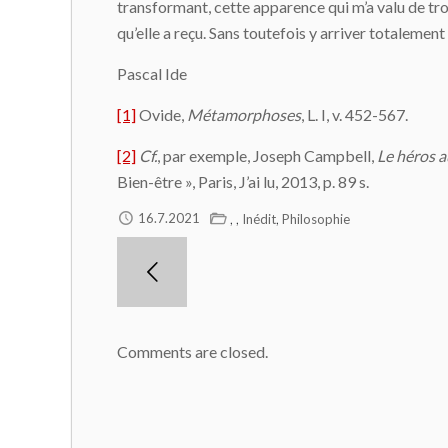
transformant, cette apparence qui m’a valu de trop 
qu’elle a reçu. Sans toutefois y arriver totaleme
Pascal Ide
[1]
Ovide,
Métamorphoses
, L. I, v. 452-567.
[2]
Cf.
, par exemple, Joseph Campbell,
Le héros a
Bien-être », Paris, J’ai lu, 2013, p. 89 s.
,
,
,
16.7.2021
Inédit
Philosophie
Comments are closed.