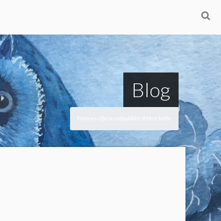
Blog
Home
De la culpabilité d’être belle
>
>