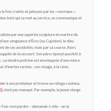
 la fois craints et jalousés par les « normaux ».
n don béni qui se met au service, se communique et
rtalisée par une superbe sculpture en marbre du
 d’une vengeance d’Éros (ou Cupidon), le dieu
t de ses assiduités, mais par sa course. Alors
e supplie de la secourir. Son père répond aussitôt à
 ; sa tendre poitrine est enveloppée d’une mince
r d’inertes racines ; son visage, à la cime,
éder à son prédateur et trouve un refuge coûteux,
2]
, n’ont pas manqué. Par exemple, la jeune vierge
 « Fais-moi perdre – demande-t-elle – en la