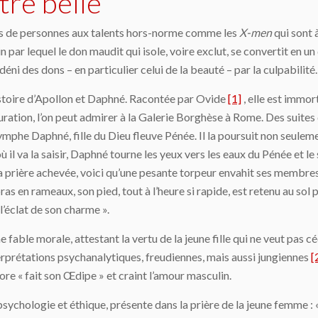
tre belle
res de personnes aux talents hors-norme comme les
X-men
qui sont à
 par lequel le don maudit qui isole, voire exclut, se convertit en u
 déni des dons – en particulier celui de la beauté – par la culpabilité.
istoire d’Apollon et Daphné. Racontée par Ovide
[1]
, elle est immo
ration, l’on peut admirer à la Galerie Borghèse à Rome. Des suites
he Daphné, fille du Dieu fleuve Pénée. Il la poursuit non seulemen
où il va la saisir, Daphné tourne les yeux vers les eaux du Pénée et l
a prière achevée, voici qu’une pesante torpeur envahit ses membres
as en rameaux, son pied, tout à l’heure si rapide, est retenu au sol pa
 l’éclat de son charme ».
able morale, attestant la vertu de la jeune fille qui ne veut pas c
terprétations psychanalytiques, freudiennes, mais aussi jungiennes
[
ore « fait son Œdipe » et craint l’amour masculin.
psychologie et éthique, présente dans la prière de la jeune femme :