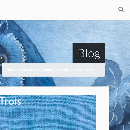
Blog
Home
Conception mystique de l’anthropologie (recension)
>
>