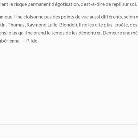
ant le risque permanent d’égotisation, c’est-à-dire de repli sur soi.
panique, il ne cloisonne pas des points de vue aussi différents, selon
, Thomas, Raymond Lulle, Blondel), il ne les cite plus ; poète, c’est
tions) plus qu’il ne prend le temps de les démontrer. Demeure une m
bubérienne. — P. Ide