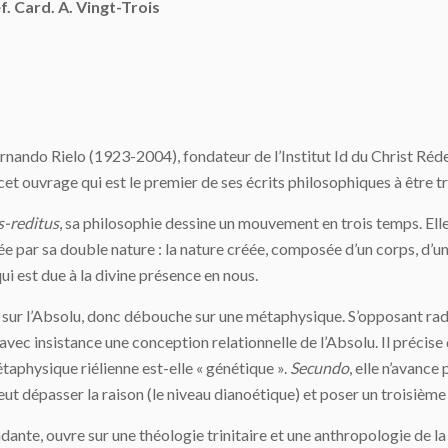
. Card. A. Vingt-Trois
nando Rielo (1923-2004), fondateur de l’Institut Id du Christ Réd
t ouvrage qui est le premier de ses écrits philosophiques à être tr
s-reditus
, sa philosophie dessine un mouvement en trois temps. El
 par sa double nature : la nature créée, composée d’un corps, d’u
ui est due à la divine présence en nous.
e sur l’Absolu, donc débouche sur une métaphysique. S’opposant 
 avec insistance une conception relationnelle de l’Absolu. Il précise
physique riélienne est-elle « génétique ».
Secundo
, elle n’avanc
peut dépasser la raison (le niveau dianoétique) et poser un troisiè
dante, ouvre sur une théologie trinitaire et une anthropologie de l