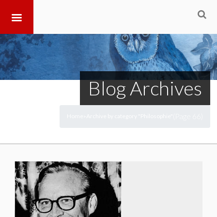
Blog Archives
(Page 66)
Home
Archive by category "Philosophie"
>