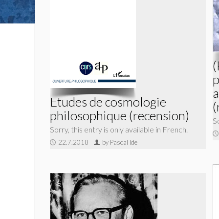
(
p
a
Etudes de cosmologie
(
philosophique (recension)
So
Sorry, this entry is only available in French.
22.7.2018
by Pascal Ide