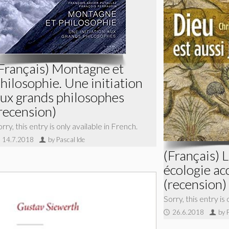
Français) Montagne et
hilosophie. Une initiation
ux grands philosophes
recension)
rry, this entry is only available in French.
14.7.2018
by Pascal Ide
(Français) L
écologie ac
(recension)
Sorry, this entry is
26.6.2018
by 