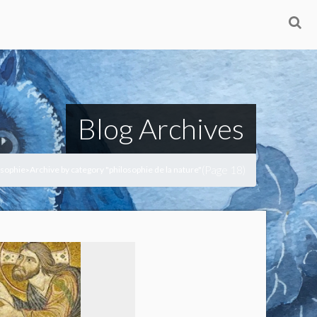
Blog Archives
(Page 18)
osophie
Archive by category "philosophie de la nature"
>