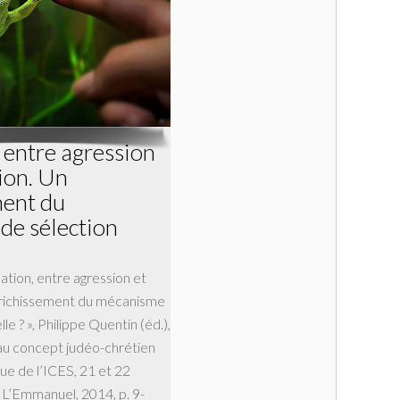
, entre agression
ion. Un
ment du
de sélection
éation, entre agression et
nrichissement du mécanisme
le ? », Philippe Quentin (éd.),
au concept judéo-chrétien
ue de l’ICES, 21 et 22
, L’Emmanuel, 2014, p. 9-