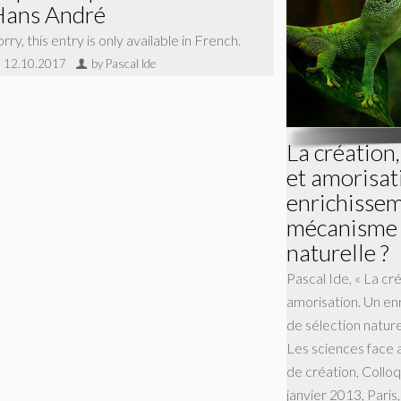
Hans André
rry, this entry is only available in French.
12.10.2017
by Pascal Ide
La création
et amorisat
enrichisse
mécanisme 
naturelle ?
Pascal Ide, « La cr
amorisation. Un e
de sélection naturel
Les sciences face 
de création, Colloq
janvier 2013, Paris