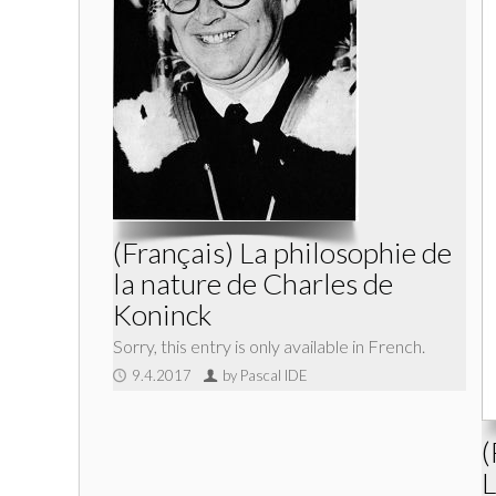
(Français) La philosophie de
la nature de Charles de
Koninck
Sorry, this entry is only available in French.
9.4.2017
by Pascal IDE
(
L