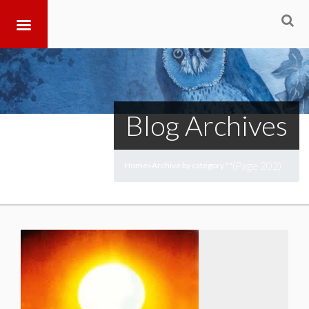
Blog Archives
(Page 202)
Home
Archive by category ""
>